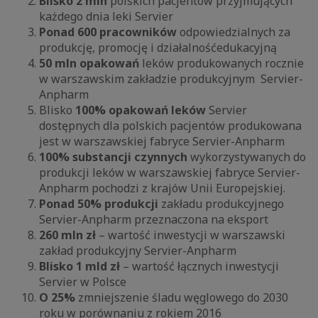
Blisko 2 mln
polskich pacjentów przyjmujących
każdego dnia leki Servier
Ponad 600 pracowników
odpowiedzialnych za
produkcję, promocję i działalność
edukacyjną
50 mln opakowań
leków produkowanych rocznie
w warszawskim zakładzie produkcyjnym Servier-
Anpharm
Blisko
100% opakowań leków
Servier
dostępnych dla polskich pacjentów produkowana
jest w warszawskiej fabryce Servier-Anpharm
100% substancji czynnych
wykorzystywanych do
produkcji leków w warszawskiej fabryce Servier-
Anpharm pochodzi z krajów Unii Europejskiej.
Ponad 50% produkcji
zakładu produkcyjnego
Servier-Anpharm przeznaczona na eksport
260 mln zł
– wartość inwestycji w warszawski
zakład produkcyjny Servier-Anpharm
Blisko 1 mld zł
– wartość łącznych inwestycji
Servier w Polsce
O 25%
zmniejszenie śladu węglowego do 2030
roku w porównaniu z rokiem 2016