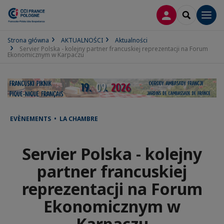
LOGOWANIE
SEARCH
Men
Strona główna
AKTUALNOŚCI
Aktualności
Servier Polska - kolejny partner francuskiej reprezentacji na Forum
Ekonomicznym w Karpaczu
EVÈNEMENTS • LA CHAMBRE
Servier Polska - kolejny
partner francuskiej
reprezentacji na Forum
Ekonomicznym w
Karpaczu