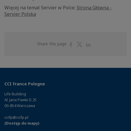
Więcej na temat Servier w Polce:
Strona Główna -
Servier Polska
Share
Share
Share
Share this page
on
on
on
Facebook
Twitter
Linkedin
CCI France Pologne
Life Building
Al. Jana Pawła II 25
00-854 Warszawa
ccifp@ccifp.pl
(Dostęp do mapy)