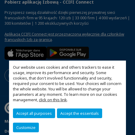
Pobierz aplikację Izbową - CCIFI Connect
Przyspiesz swoją działalność dzięki pierwszej prywatnej sieci
francuskich firm w 95 krajach: 120 izb | 33 000 firm | 4 000 wydarzeń |
300 komitetów | 1 200 ekskluzywnych korzyści
Aplikacja CCIFI Connect jest przeznaczona wyłącznie dla członków
francuskich Izb za granicą
.
Our website uses cookies and others trackers to ease it
usage, improve its performance and security. Some
cookies, that don't involved functionnality and security,
required your consent to be used. Your choices will concern
the whole website. You will be allowed to change your
parameters at any moment. To learn more on our cookies
management,
click on this link
.
Accept all purposes
Accept the essentials
Mapa witryny
Polityka prywatności
Statut CCIFP
Customize
Dopasuj swoje ustawienia cookies