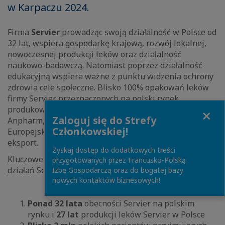
w Karpaczu 2024.
Firma
Servier
prowadząc swoją działalność w Polsce od
32 lat, wspiera gospodarkę krajową, rozwój lokalnej,
nowoczesnej produkcji leków oraz działalność
naukowo-badawczą. Natomiast poprzez działalność
edukacyjną wspiera ważne z punktu widzenia ochrony
zdrowia cele społeczne. Blisko 100% opakowań leków
firmy Servier przeznaczonych na polski rynek
produkowanych jest w warszawskiej fabryce Servier-
Close
Zaloguj się do Strefy
Anpharm, wykorzystując API z krajów Unii
Członkowskiej!
Europejskiej, a 50% produkcji przeznaczona jest na
eksport.
Zyskaj dostęp do dodatkowych treści
Kluczowe cyfry / informacje dotyczące inwestycji lub
przygotowanych przez Francusko-Polską
działań Servier w Polsce:
Izbę Gospodarczą oraz do bogatej bazy
nowych kontaktów biznesowych!
Ponad 32 lata
obecności Servier na polskim
rynku i
27 lat
produkcji leków Servier w Polsce