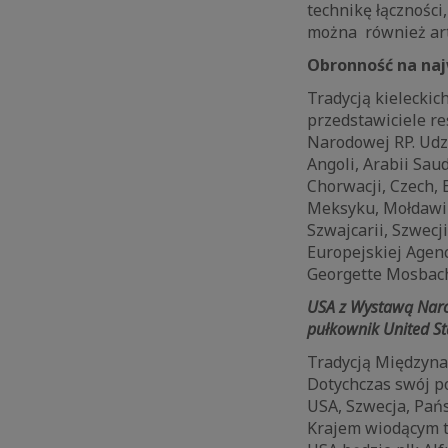
technikę łączności
można również art
Obronność na naj
Tradycją kieleckic
przedstawiciele re
Narodowej RP. Udzi
Angoli, Arabii Saud
Chorwacji, Czech, E
Meksyku, Mołdawii
Szwajcarii, Szwecj
Europejskiej Agen
Georgette Mosbach
USA z Wystawą Nar
pułkownik United Sta
Tradycją Międzyn
Dotychczas swój po
USA, Szwecja, Pańs
Krajem wiodącym 