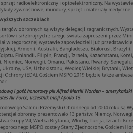
, sprzęt radioelektroniczny i optoelektroniczny. Na wystawi
ykuły żywnościowe, mundury, sprzęt i materiały medyczne.
wyższych szczeblach
h targów obronnych są wizyty delegacji zagranicznych. Wys
sortów i sił zbrojnych z całego świata zaproszeni przez Min
ał w tegorocznej wystawie zapowiedzieli już przedstawiciel
yjskiej, Armenii, Australii, Bangladeszu, Białorusi, Brazylii, 
giptu, Finlandii, Filipin, Francji, Izraela, Kazachstanu, Korei
, Niemiec, Norwegii, Omanu, Pakistanu, Rwandy, Senegalu, 
i, Ukrainy, USA, Uzbekistanu, Węgier, Wielkiej Brytanii, Wi
cji Ochrony (EDA). Gościem MSPO 2019 będzie także ambasa
er.
odową i gość honorowy
płk Alfred Merrill Worden – amerykański
tes Air Force, uczestnik misji Apollo 15
arodowego Salonu Przemysłu Obronnego od 2004 roku są W
tencjał obronny prezentowało 13 państw: Niemcy, Norwegia,
twa Grupy V4, Wielka Brytania, Włochy, Turcja, Izrael i Kor
tegorocznego MSPO zostały Stany Zjednoczone. Gościem 