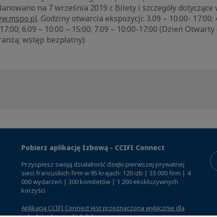
anowano na 7 września 2019 r. Bilety i szczegóły dotyczące
w.mspo.pl
. Godziny otwarcia ekspozycji: 3.09 – 10:00- 17:00; 
– 17:00; 6.09 – 10:00 – 15:00; 7.09 – 10:00-17:00 (Dzień Otwarty
anżą; wstęp bezpłatny).
Pobierz aplikację Izbową - CCIFI Connect
Przyspiesz swoją działalność dzięki pierwszej prywatnej
sieci francuskich firm w 95 krajach: 120 izb | 33 000 firm | 4
000 wydarzeń | 300 komitetów | 1 200 ekskluzywnych
korzyści
Aplikacja CCIFI Connect jest przeznaczona wyłącznie dla
członków francuskich Izb za granicą
.