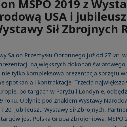
lon MSPO 2019 z Wyst
rodową USA i jubileus
ystawy Sił Zbrojnych 
y Salon Przemysłu Obronnego już od 27 lat, w
 prezentacji największych dokonań światowego
 nie tylko kompleksowa prezentacja sprzętu w
e spotkania i kontraktacje. Trzecia największ
opie, po targach w Paryżu i Londynie, odbędzi
19 roku. Upłynie pod znakiem Wystawy Narodo
i 20. jubileuszu Wystawy Sił Zbrojnych. Partn
 targów jest Polska Grupa Zbrojeniowa. MSPO 2