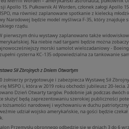
red Merrill Worden – amerykański astronauta, pułkownik Un
isji Apollo 15. Pułkownik Al Worden, członek załogi Apollo 1
MSPO, ma również zaplanowane spotkanie z kielecką młodzi
wy Narodowej będzie model myśliwca F-35, który znajduje s
skiego rządu.
 pierwszym dniu wystawy zaplanowano także widowiskowy
merykańskiej. Na niebie nad targami będzie można zobaczy
najnowocześniejszy morski samolot wielozadaniowy - Boeing
upełni cysterna KC-135 odpowiedzialna za tankowanie sa
ystawa Sił Zbrojnych z Dniem Otwartym
 żołnierzy przygotowuje i zabezpiecza Wystawę Sił Zbrojnyc
rię MSPO i, która w 2019 roku obchodzi jubileusz 20-lecia. Z
owano Dzień Otwarty targów. Podobnie jak podczas dwóch os
e służyć będą zaprezentowaniu szerokiej publiczności pote
 tożsamości narodowej i wychowaniu w duchu patriotyczny
eźmie udział wojsko amerykańskie, na gości będzie czekał
k.
lon Przemysłu obronnego odbędzie się w dniach 3 do 6 wrze