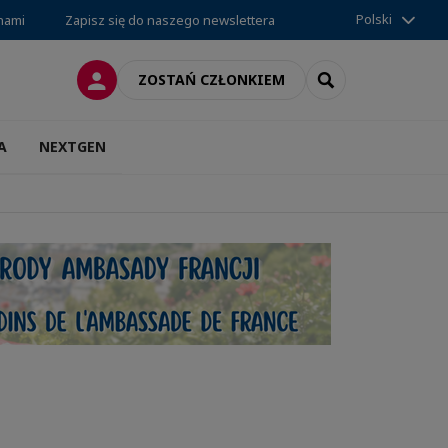
Polski
 nami
Zapisz się do naszego newslettera
LOGOWANIE
SEARCH
ZOSTAŃ CZŁONKIEM
A
NEXTGEN