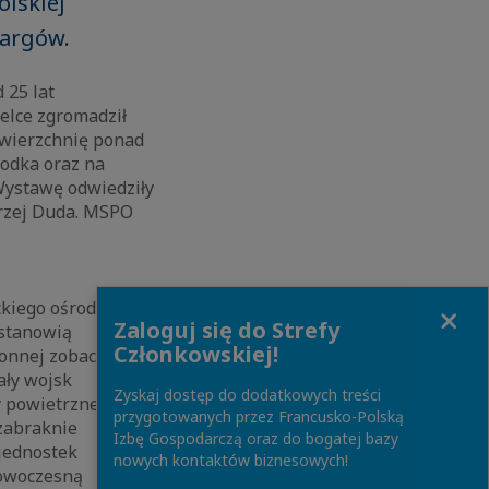
lskiej
targów.
 25 lat
elce zgromadził
powierzchnię ponad
rodka oraz na
Wystawę odwiedziły
drzej Duda. MSPO
Close
ckiego ośrodka
Zaloguj się do Strefy
 stanowią
Członkowskiej!
bronnej zobaczymy
ały wojsk
Zyskaj dostęp do dodatkowych treści
y powietrznej, a
przygotowanych przez Francusko-Polską
 zabraknie
Izbę Gospodarczą oraz do bogatej bazy
 jednostek
nowych kontaktów biznesowych!
nowoczesną