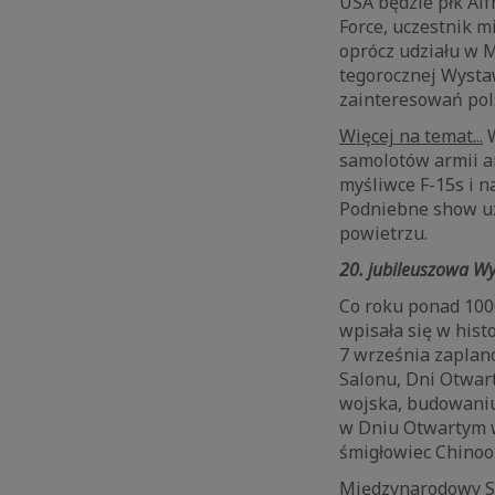
USA będzie płk Alf
Force, uczestnik m
oprócz udziału w 
tegorocznej Wysta
zainteresowań pol
Więcej na temat...
W
samolotów armii a
myśliwce F-15s i 
Podniebne show uz
powietrzu.
20. jubileuszowa W
Co roku ponad 1000
wpisała się w histo
7 września zaplan
Salonu, Dni Otwart
wojska, budowaniu
w Dniu Otwartym w
śmigłowiec Chinoo
Międzynarodowy Sa