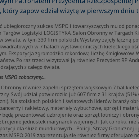
wym Patronatem Prezydenta Rzeczpospolitej Po
 który zapowiedział wizytę w pierwszym dniu 
 ubiegłoroczny sukces MSPO i towarzyszących mu od ponad
Targów Logistyki LOGISTYKA. Salon Obronny w Targach Ki
ów świata, w tym 330 firm polskich. Wystawy zajęły łączną 
 kwadratowych w 7 halach wystawienniczych kieleckiego oś
ym. Ekspozycja zgromadziła rekordową liczbę śmigłowców. 
państw. Po raz trzeci wizytował ją również Prezydent RP An
edzających z całego świata.
as MSPO zobaczymy…
 Obronny również zapełni sprzętem wojskowym 7 hal kiele
zny. Swój udział potwierdziło już 607 firm z 31 krajów (51%
zni). Na stoiskach polskich i światowych liderów branży o
pancerny i rakietowy, materiały wybuchowe, sprzęt i materi
y będą prezentować uzbrojenie
oraz sprzęt lotniczy i obron
zbrojenie jednostek marynarek wojennych. Jak co roku, nie
zycji dla służb mundurowych - Policji, Straży Granicznej i
czas MSPO 2019 zaprezentują się również firmy oferujące 