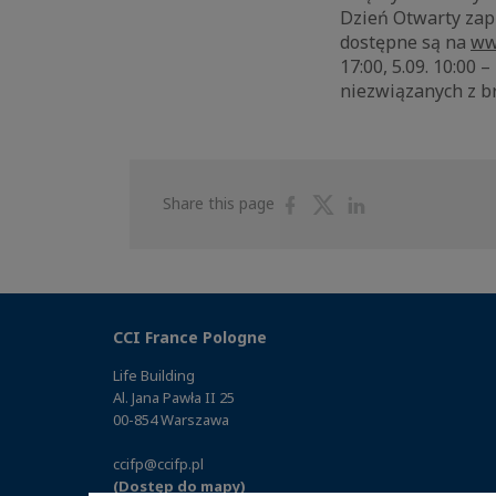
Dzień Otwarty zapl
dostępne są na
ww
17:00, 5.09. 10:00 
niezwiązanych z br
Share
Share
Share
Share this page
on
on
on
Facebook
Twitter
Linkedin
CCI France Pologne
Life Building
Al. Jana Pawła II 25
00-854 Warszawa
ccifp@ccifp.pl
(Dostęp do mapy)