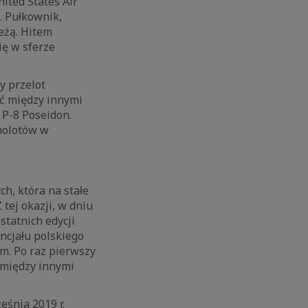
ited States Air
5. Pułkownik,
eżą. Hitem
ię w sferze
 przelot
ć między innymi
 P-8 Poseidon.
molotów w
h, która na stałe
 tej okazji, w dniu
tatnich edycji
ncjału polskiego
m. Po raz pierwszy
 między innymi
śnia 2019 r.