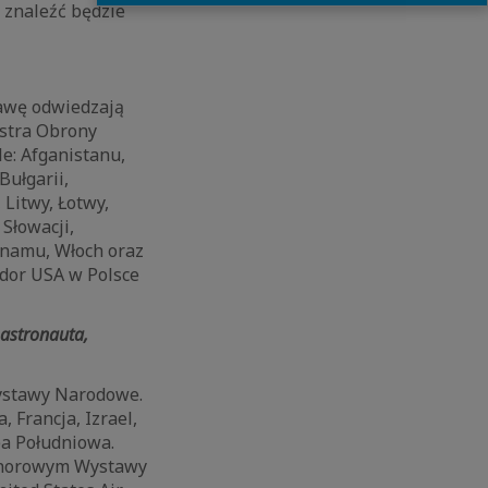
e znaleźć będzie
tawę odwiedzają
istra Obrony
e: Afganistanu,
Bułgarii,
, Litwy, Łotwy,
Słowacji,
etnamu, Włoch oraz
dor USA w Polsce
 astronauta,
ystawy Narodowe.
 Francja, Izrael,
ea Południowa.
Honorowym Wystawy