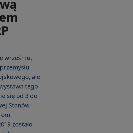
awą
zem
RP
e wrześniu,
 przemysłu
ojskowego, ale
a wystawa tego
e się od 3 do
wej Stanów
erem
019 zostało