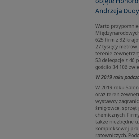
objęte Honoro
Andrzeja Dudy,
Warto przypomnieć
Międzynarodowych 
625 firm z 32 kraj
27 tysięcy metrów
terenie zewnętrzn
53 delegacje z 46 
gościło 34 106 zwi
W 2019 roku podcz
W 2019 roku Salon
oraz teren zewnętr
wystawcy zagranic
śmigłowce, sprzęt 
chemicznych. Firm
także niezbędne u
kompleksowej propo
ratowniczych. Pod