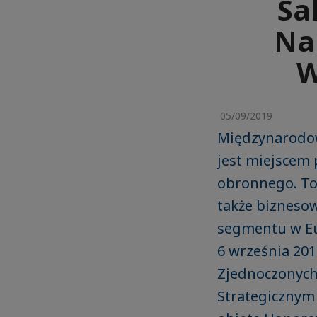
Sa
Na
W
05/09/2019
Międzynarodow
jest miejscem
obronnego. To
także biznesow
segmentu w Eur
6 września 20
Zjednoczonych 
Strategicznym