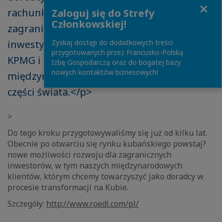
Close
rachunkowości, którzy doradzają
Zaloguj się do Strefy
Członkowskiej!
zagranicznym inwestorom w sprawach
Zyskaj dostęp do dodatkowych treści
inwestycji. Nasze biuro na Kubie jest po
przygotowanych przez Francusko-Polską
KPMG i EY dopiero trzecim biurem
Izbę Gospodarczą oraz do bogatej bazy
nowych kontaktów biznesowych!
międzynarodowej firmy doradczej w tej
części świata.</p>
>
Do tego kroku przygotowywaliśmy się już od kilku lat.
Obecnie po otwarciu się rynku kubańskiego powstaj?
nowe możliwości rozwoju dla zagranicznych
inwestorów, w tym naszych międzynarodowych
klientów, którym chcemy towarzyszyć jako doradcy w
procesie transformacji na Kubie.
Szczegóły:
http://www.roedl.com/pl/