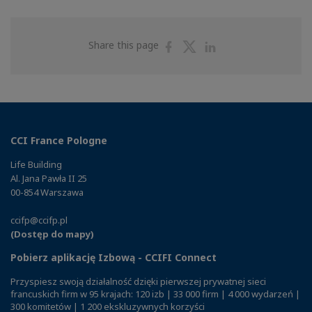
Share
Share
Share
Share this page
on
on
on
Facebook
Twitter
Linkedin
CCI France Pologne
Life Building
Al. Jana Pawła II 25
00-854 Warszawa
ccifp@ccifp.pl
(Dostęp do mapy)
Pobierz aplikację Izbową - CCIFI Connect
Przyspiesz swoją działalność dzięki pierwszej prywatnej sieci
francuskich firm w 95 krajach: 120 izb | 33 000 firm | 4 000 wydarzeń |
300 komitetów | 1 200 ekskluzywnych korzyści