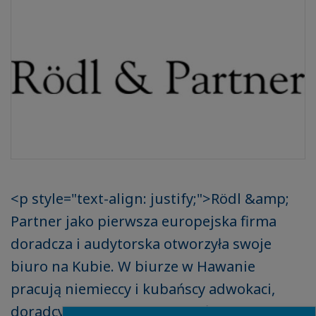
<p style="text-align: justify;">Rödl &amp;
Partner jako pierwsza europejska firma
doradcza i audytorska otworzyła swoje
biuro na Kubie. W biurze w Hawanie
pracują niemieccy i kubańscy adwokaci,
doradcy podatkowi i specjaliści ds