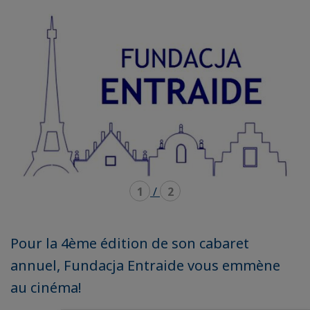
mode
mode
carousel
mosaïque
1
/
2
Pour la 4ème édition de son cabaret
annuel, Fundacja Entraide vous emmène
au cinéma!