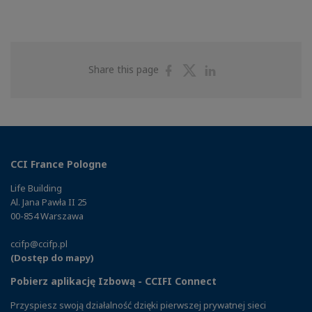
Share
Share
Share
Share this page
on
on
on
Facebook
Twitter
Linkedin
CCI France Pologne
Life Building
Al. Jana Pawła II 25
00-854 Warszawa
ccifp@ccifp.pl
(Dostęp do mapy)
Pobierz aplikację Izbową - CCIFI Connect
Przyspiesz swoją działalność dzięki pierwszej prywatnej sieci