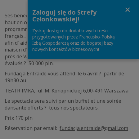
Close
Zaloguj się do Strefy
Ses bénévoles vous préparent un spectacle de qualité,
Członkowskiej!
haut en couleurs et riche en émotions avec au
programme chansons, danses et théatre en
Zyskaj dostęp do dodatkowych treści
français...Ils vous emmeneront dans leur imaginaire
przygotowanych przez Francusko-Polską
afin d' aider ? financer les travaux de rénovation de la
Izbę Gospodarczą oraz do bogatej bazy
maison d'accueil des mères célibataires de Brwinow
nowych kontaktów biznesowych!
près de Varsovie. Ces travaux sont actuellement
évalués ? 50 000 pln.
Fundacja Entraide vous attend le 6 avril ? partir de
19h30 au
TEATR IMKA, ul. M. Konopnickiej 6,00-491 Warszawa
Le spectacle sera suivi par un buffet et une soirée
dansante offerts ? tous nos spectateurs.
Prix 170 pln
Réservation par email:
fundacja.entraide@gmail.com