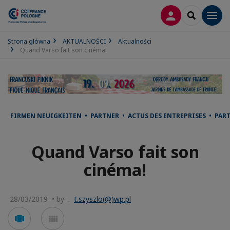
LOGOWANIE
SEARCH
Men
Strona główna
AKTUALNOŚCI
Aktualności
Quand Varso fait son cinéma!
FIRMEN NEUIGKEITEN • PARTNER • ACTUS DES ENTREPRISES • PAR
Quand Varso fait son
cinéma!
28/03/2019 • by :
t.szyszlo(@)wp.pl
Voir
Voir
en
en