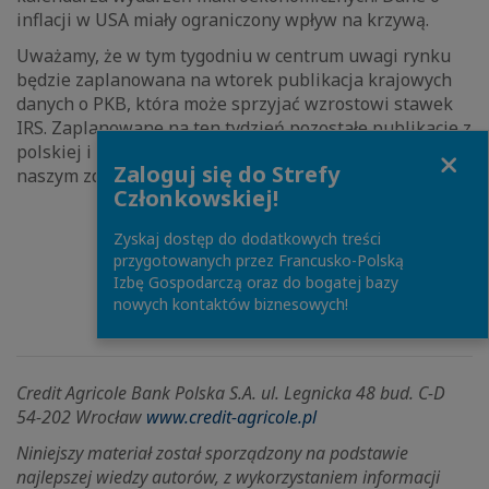
inflacji w USA miały ograniczony wpływ na krzywą.
Uważamy, że w tym tygodniu w centrum uwagi rynku
będzie zaplanowana na wtorek publikacja krajowych
danych o PKB, która może sprzyjać wzrostowi stawek
IRS. Zaplanowane na ten tydzień pozostałe publikacje z
Close
polskiej i ze światowej gospodarki nie będą miały
Zaloguj się do Strefy
naszym zdaniem istotnego wpływu na stawki IRS.
Członkowskiej!
Zyskaj dostęp do dodatkowych treści
przygotowanych przez Francusko-Polską
PEŁEN ARTYKUŁ
Izbę Gospodarczą oraz do bogatej bazy
nowych kontaktów biznesowych!
Credit Agricole Bank Polska S.A. ul. Legnicka 48 bud. C-D
54-202 Wrocław
www.credit-agricole.pl
Niniejszy materiał został sporządzony na podstawie
najlepszej wiedzy autorów, z wykorzystaniem informacji