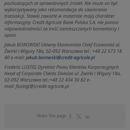
pochodzących ze sprawdzonych źródeł. Nie może on być
wykorzystywany jako rekomendacja do zawierania
transakcji. Stawki zawarte w materiale mają charakter
informacyjny. Credit Agricole Bank Polska S.A. nie ponosi
odpowiedzialności za treść zamieszczanych komentarzy i
opinii.
Jakub BOROWSKI Główny Ekonomista Chief Economist ul.
Żwirki i Wigury 18a, 02-092 Warszawa tel.: +48 22 573 18
40 e-mail:
jakub.borowski@credit-agricole.pl
Frederic LUSTIG Dyrektor Pionu Klientów Korporacyjnych
Head of Corporate Clients Division ul.
Żwirki i Wigury 18a,
02-092 Warszawa tel.:+48 22 434 30 82 e-
mail:
flustig(@)credit-agricole.pl
Share
Share
Share
Share this page
on
on
on
Facebook
Twitter
Linkedin