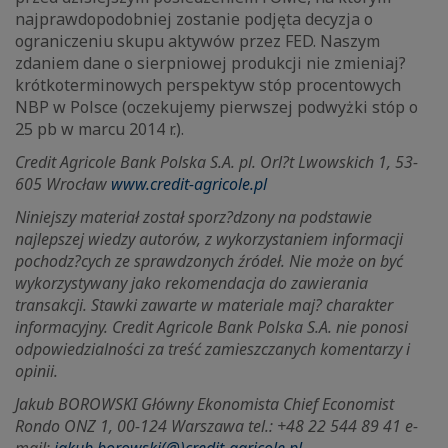
najprawdopodobniej zostanie podjęta decyzja o
ograniczeniu skupu aktywów przez FED. Naszym
zdaniem dane o sierpniowej produkcji nie zmieniaj?
krótkoterminowych perspektyw stóp procentowych
NBP w Polsce (oczekujemy pierwszej podwyżki stóp o
25 pb w marcu 2014 r.).
Credit Agricole Bank Polska S.A. pl. Orl?t Lwowskich 1, 53-
605 Wrocław
www.credit-agricole.pl
Niniejszy materiał został sporz?dzony na podstawie
najlepszej wiedzy autorów, z wykorzystaniem informacji
pochodz?cych ze sprawdzonych źródeł. Nie może on być
wykorzystywany jako rekomendacja do zawierania
transakcji. Stawki zawarte w materiale maj? charakter
informacyjny. Credit Agricole Bank Polska S.A. nie ponosi
odpowiedzialności za treść zamieszczanych komentarzy i
opinii.
Jakub BOROWSKI Główny Ekonomista Chief Economist
Rondo ONZ 1, 00-124 Warszawa tel.: +48 22 544 89 41 e-