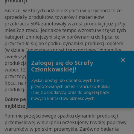
produkcji
Branże, w których udział eksportu w przychodach ze
sprzedaży produktów, towarów i materiałów
przekracza 50% zanotowały wzrost produkcji już pi?ty
miesi?c z rzędu. Jednakże tempo wzrostu w części tych
kategorii zmniejszyło się w porównaniu do lipca, co
przyczyniło się do spadku dynamiki produkcji ogółem
(w dziale "pozostały sprzęt transportowy” dynamika
Close
zwiększyła się jedynie o 8,2% r/r wobec 21,9% w lipcu, a
Zaloguj się do Strefy
produkcja urz?dzeń elektrycznych wzrosła o 6,7% r/r
Członkowskiej!
wobec 12,1%). Z kolei branża "pojazdy samochodowe,
przyczepy i naczepy” wzrosła o 15,4% wobec 6,8% w
Zyskaj dostęp do dodatkowych treści
lipcu, na co wskazywały sierpniowe dane SAMAR dot.
przygotowanych przez Francusko-Polską
produkcji samochodów osobowych i dostawczych.
Izbę Gospodarczą oraz do bogatej bazy
nowych kontaktów biznesowych!
Dobre perspektywy dla produkcji przemysłowej w
najbliższych miesi?cach
Pomimo przejściowego spadku dynamiki produkcji
przemysłowej w sierpniu oczekujemy trwałej poprawy
warunków w polskim przemyśle. Zarówno badania