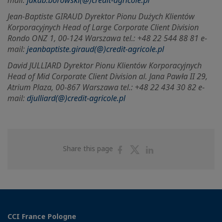
mail:
jakub.borowski(@)credit-agricole.pl
Jean-Baptiste GIRAUD Dyrektor Pionu Dużych Klientów
Korporacyjnych Head of Large Corporate Client Division
Rondo ONZ 1, 00-124 Warszawa tel.: +48 22 544 88 81 e-
mail:
jeanbaptiste.giraud(@)credit-agricole.pl
David JULLIARD Dyrektor Pionu Klientów Korporacyjnych
Head of Mid Corporate Client Division al. Jana Pawła II 29,
Atrium Plaza, 00-867 Warszawa tel.: +48 22 434 30 82 e-
mail:
djulliard(@)credit-agricole.pl
Share
Share
Share
Share this page
on
on
on
Facebook
Twitter
Linkedin
CCI France Pologne