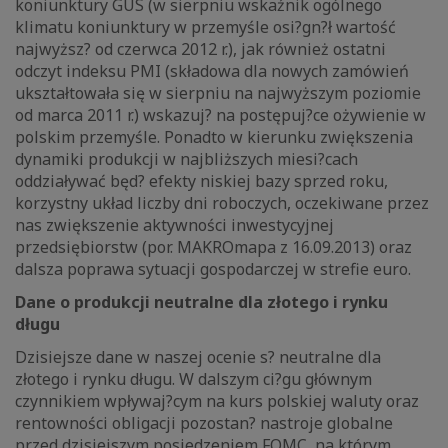
koniunktury GUS (w sierpniu wskaźnik ogólnego
klimatu koniunktury w przemyśle osi?gn?ł wartość
najwyższ? od czerwca 2012 r.), jak również ostatni
odczyt indeksu PMI (składowa dla nowych zamówień
ukształtowała się w sierpniu na najwyższym poziomie
od marca 2011 r.) wskazuj? na postępuj?ce ożywienie w
polskim przemyśle. Ponadto w kierunku zwiększenia
dynamiki produkcji w najbliższych miesi?cach
oddziaływać będ? efekty niskiej bazy sprzed roku,
korzystny układ liczby dni roboczych, oczekiwane przez
nas zwiększenie aktywności inwestycyjnej
przedsiębiorstw (por. MAKROmapa z 16.09.2013) oraz
dalsza poprawa sytuacji gospodarczej w strefie euro.
Dane o produkcji neutralne dla złotego i rynku
długu
Dzisiejsze dane w naszej ocenie s? neutralne dla
złotego i rynku długu. W dalszym ci?gu głównym
czynnikiem wpływaj?cym na kurs polskiej waluty oraz
rentowności obligacji pozostan? nastroje globalne
przed dzisiejszym posiedzeniem FOMC, na którym