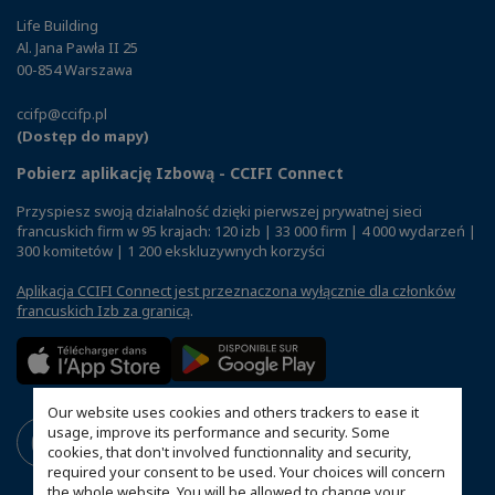
Life Building
Al. Jana Pawła II 25
00-854 Warszawa
ccifp@ccifp.pl
(Dostęp do mapy)
Pobierz aplikację Izbową - CCIFI Connect
Przyspiesz swoją działalność dzięki pierwszej prywatnej sieci
francuskich firm w 95 krajach: 120 izb | 33 000 firm | 4 000 wydarzeń |
300 komitetów | 1 200 ekskluzywnych korzyści
Aplikacja CCIFI Connect jest przeznaczona wyłącznie dla członków
francuskich Izb za granicą
.
Our website uses cookies and others trackers to ease it
usage, improve its performance and security. Some
cookies, that don't involved functionnality and security,
required your consent to be used. Your choices will concern
the whole website. You will be allowed to change your