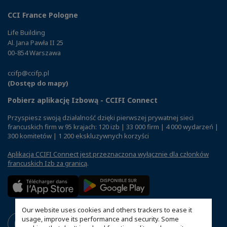
CCI France Pologne
Life Building
Al. Jana Pawła II 25
00-854 Warszawa
ccifp@ccifp.pl
(Dostęp do mapy)
Pobierz aplikację Izbową - CCIFI Connect
Przyspiesz swoją działalność dzięki pierwszej prywatnej sieci
francuskich firm w 95 krajach: 120 izb | 33 000 firm | 4 000 wydarzeń |
300 komitetów | 1 200 ekskluzywnych korzyści
Aplikacja CCIFI Connect jest przeznaczona wyłącznie dla członków
francuskich Izb za granicą
.
Our website uses cookies and others trackers to ease it
usage, improve its performance and security. Some