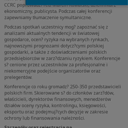
CCRC poprowadzi red. Marcin Kowalski, dziennikarz
ekonomiczny, publicysta. Podczas całej konferencji
zapewniamy tłumaczenie symultaniczne.
Podczas spotkań uczestnicy mog? zapoznać się z
analizami aktualnych tendencji w światowej
gospodarce, ocen? ryzyka na wybranych rynkach,
najnowszymi prognozami dotycz?cymi polskiej
gospodarki, a także z doświadczeniami polskich
przedsiębiorców w zarz?dzaniu ryzykiem. Konferencje
s? cenione przez uczestników za profesjonalne i
niekomercyjne podejście organizatorów oraz
prelegentów.
Konferencje co roku gromadz? 250-350 przedstawicieli
polskich firm. Skierowane s? do członków zarz?dów,
właścicieli, dyrektorów finansowych, menedżerów
działów oceny ryzyka, kontrolingu, księgowości,
eksportu oraz podejmuj?cych decyzje w zakresie
ochrony lub finansowania należności.
Szczegóły oraz rejestracja na