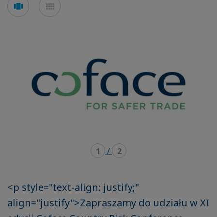
Voir
Voir
en
en
mode
mode
carousel
mosaïque
1
/
2
<p style="text-align: justify;"
align="justify">Zapraszamy do udziału w XI