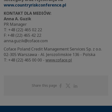
www.countryriskconference.pl
KONTAKT DLA MEDIÓW:
Anna A. Guzik
PR Manager
T: +48 (22) 465 02 22
F: +48 (22) 465 42 22
anna.guzik@coface.com
Coface Poland Credit Management Services Sp. z o.o.
02-305 Warszawa - Al. Jerozolimskie 136 - Polska
T: +48 (22) 465 00 00 -
www.coface.pl
Share
Share
Share
Share this page
on
on
on
Facebook
Twitter
Linkedin