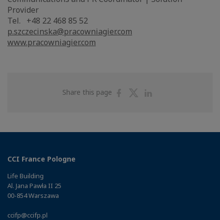
Provider
Tel. +48 22 468 85 52
p.szczecinska@pracowniagier.com
www.pracowniagier.com
Share
Share
Share
Share this page
on
on
on
Facebook
Twitter
Linkedin
CCI France Pologne
Life Building
Al. Jana Pawła II 25
00-854 Warszawa
ccifp@ccifp.pl