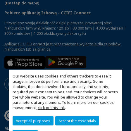
(Dostęp do mapy)
Pobierz aplikację Izbową - CCIFI Connect
Przyspiesz swoją działalność dzięki pierwszej prywatnej sieci
francuskich firm w 95 krajach: 120 izb | 33 000 firm | 4 000 wydarzeń |
300 komitetów | 1 200 ekskluzywnych korzyści
Aplikacja CCIFI Connect jest przeznaczona wyłącznie dla członków
francuskich Izb za granicą
.
Our website uses cookies and others trackers to ease it
usage, improve its performance and security. Some
cookies, that don't involved functionnality and security,
required your consent to be used. Your choices will concern
the whole website. You will be allowed to change your
parameters at any moment. To learn more on our cookies
management,
click on this link
.
Accept all purposes
Accept the essentials
Mapa witryny
Polityka prywatności
Statut CCIFP