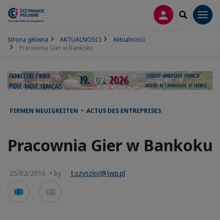
LOGOWANIE
SEARCH
Men
Strona główna
AKTUALNOŚCI
Aktualności
Pracownia Gier w Bankoku
FIRMEN NEUIGKEITEN • ACTUS DES ENTREPRISES
Pracownia Gier w Bankoku
25/02/2016 • by :
t.szyszlo(@)wp.pl
Voir
Voir
en
en
mode
mode
carousel
mosaïque