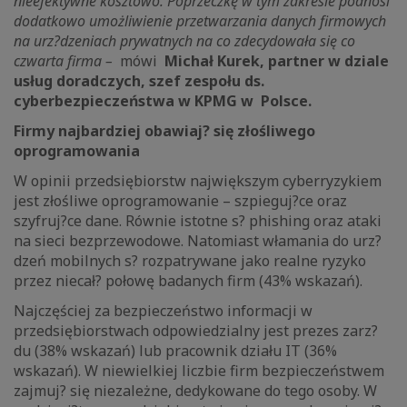
nieefektywne kosztowo. Poprzeczkę w tym zakresie podnosi
dodatkowo umożliwienie przetwarzania danych firmowych
na urz?dzeniach prywatnych na co zdecydowała się co
czwarta firma –
mówi
Michał Kurek, partner w dziale
usług doradczych, szef zespołu ds.
cyberbezpieczeństwa w KPMG w Polsce.
Firmy najbardziej obawiaj? się złośliwego
oprogramowania
W opinii przedsiębiorstw największym cyberryzykiem
jest złośliwe oprogramowanie – szpieguj?ce oraz
szyfruj?ce dane. Równie istotne s? phishing oraz ataki
na sieci bezprzewodowe. Natomiast włamania do urz?
dzeń mobilnych s? rozpatrywane jako realne ryzyko
przez niecał? połowę badanych firm (43% wskazań).
Najczęściej za bezpieczeństwo informacji w
przedsiębiorstwach odpowiedzialny jest prezes zarz?
du (38% wskazań) lub pracownik działu IT (36%
wskazań). W niewielkiej liczbie firm bezpieczeństwem
zajmuj? się niezależne, dedykowane do tego osoby. W