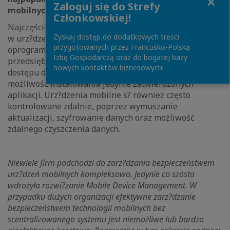
Zaloguj się do Strefy
mobilnych
Członkowskiej!
Najczęściej stosowanym zabezpieczeniem stosowanym
Zyskaj dostęp do dodatkowych treści
w urz?dzeniach mobilnych jest instalacja
przygotowanych przez Francusko-Polską
oprogramowania antywirusowego. 7 na 10
Izbę Gospodarczą oraz do bogatej bazy
przedsiębiorstw wymusza uwierzytelnianie w celu
nowych kontaktów biznesowych!
dostępu do urz?dzenia, a ponad 60% organizacji daje
możliwość instalowania jedynie zatwierdzonych
aplikacji. Urz?dzenia mobilne s? również często
kontrolowane zdalnie, poprzez wymuszanie
aktualizacji, szyfrowanie danych oraz możliwość
zdalnego czyszczenia danych.
Niewiele firm podchodzi do zarz?dzania bezpieczeństwem
urz?dzeń mobilnych kompleksowo. Jedynie co szósta
wdrożyła rozwi?zanie Mobile Device Management. W
przypadku dużych organizacji efektywne zarz?dzanie
bezpieczeństwem technologii mobilnych bez
scentralizowanego systemu jest niemożliwe lub bardzo