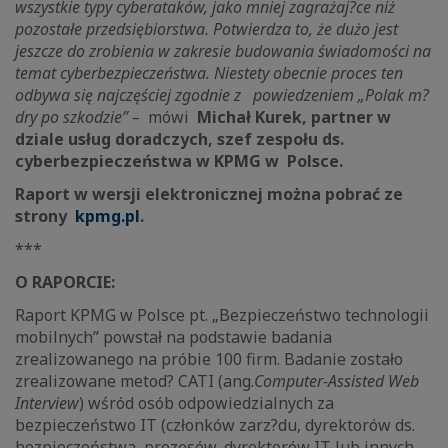
wszystkie typy cyberataków, jako mniej zagrażaj?ce niż
pozostałe przedsiębiorstwa. Potwierdza to, że dużo jest
jeszcze do zrobienia w zakresie budowania świadomości na
temat cyberbezpieczeństwa. Niestety obecnie proces ten
odbywa się najczęściej zgodnie z powiedzeniem „Polak m?
dry po szkodzie” –
mówi
Michał Kurek, partner w
dziale usług doradczych, szef zespołu ds.
cyberbezpieczeństwa w KPMG w Polsce.
Raport w wersji elektronicznej można pobrać ze
strony
kpmg.pl
.
***
O RAPORCIE:
Raport KPMG w Polsce pt. „Bezpieczeństwo technologii
mobilnych” powstał na podstawie badania
zrealizowanego na próbie 100 firm. Badanie zostało
zrealizowane metod? CATI (ang.
Computer-Assisted Web
Interview
) wśród osób odpowiedzialnych za
bezpieczeństwo IT (członków zarz?du, dyrektorów ds.
bezpieczeństwa, prezesów, dyrektorów IT lub innych