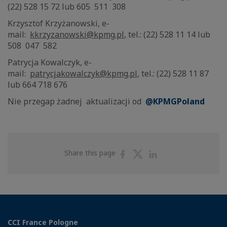
(22) 528 15 72 lub 605 511 308
Krzysztof Krzyżanowski, e-
mail:
kkrzyzanowski@kpmg.pl
, tel.: (22) 528 11 14 lub
508 047 582
Patrycja Kowalczyk, e-
mail:
patrycjakowalczyk@kpmg.pl
, tel.: (22) 528 11 87
lub 664 718 676
Nie przegap żadnej aktualizacji od
@KPMGPoland
Share
Share
Share
Share this page
on
on
on
Facebook
Twitter
Linkedin
CCI France Pologne