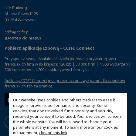
Life Building
Al. Jana Pawła II 25
00-854 Warszawa
ccifp@ccifp.pl
(Dostęp do mapy)
Pobierz aplikację Izbową - CCIFI Connect
Przyspiesz swoją działalność dzięki pierwszej prywatnej sieci
francuskich firm w 95 krajach: 120 izb | 33 000 firm | 4 000 wydarzeń |
300 komitetów | 1 200 ekskluzywnych korzyści
Aplikacja CCIFI Connect jest przeznaczona wyłącznie dla członków
francuskich Izb za granicą
.
Our website uses cookies and others trackers to ease it
usage, improve its performance and security. Some
cookies, that don't involved functionnality and security,
required your consent to be used. Your choices will concern
the whole website. You will be allowed to change your
parameters at any moment. To learn more on our cookies
management,
click on this link
.