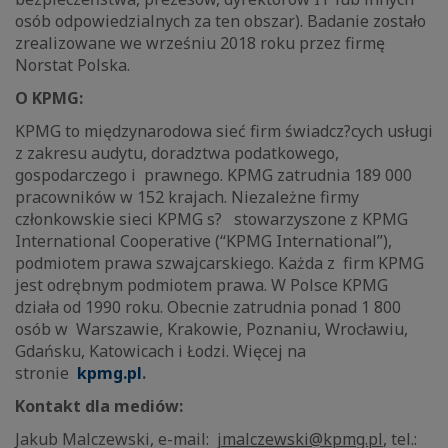
osób odpowiedzialnych za ten obszar). Badanie zostało
zrealizowane we wrześniu 2018 roku przez firmę
Norstat Polska.
O KPMG:
KPMG to międzynarodowa sieć firm świadcz?cych usługi
z zakresu audytu, doradztwa podatkowego,
gospodarczego i prawnego. KPMG zatrudnia 189 000
pracowników w 152 krajach. Niezależne firmy
członkowskie sieci KPMG s? stowarzyszone z KPMG
International Cooperative (“KPMG International”),
podmiotem prawa szwajcarskiego. Każda z firm KPMG
jest odrębnym podmiotem prawa. W Polsce KPMG
działa od 1990 roku. Obecnie zatrudnia ponad 1 800
osób w Warszawie, Krakowie, Poznaniu, Wrocławiu,
Gdańsku, Katowicach i Łodzi. Więcej na
stronie
kpmg.pl
.
Kontakt dla mediów:
Jakub Malczewski, e-mail:
jmalczewski@kpmg.pl
, tel.: