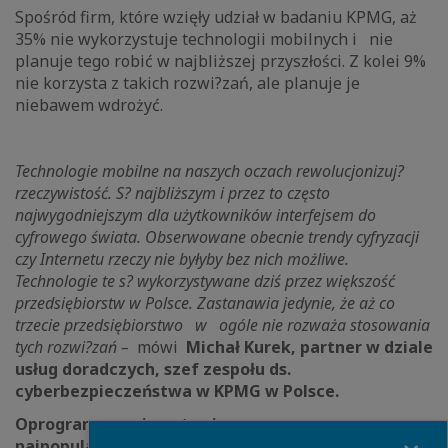
Spośród firm, które wzięły udział w badaniu KPMG, aż
35% nie wykorzystuje technologii mobilnych i nie
planuje tego robić w najbliższej przyszłości. Z kolei 9%
nie korzysta z takich rozwi?zań, ale planuje je
niebawem wdrożyć.
Technologie mobilne na naszych oczach rewolucjonizuj?
rzeczywistość. S? najbliższym i przez to często
najwygodniejszym dla użytkowników interfejsem do
cyfrowego świata. Obserwowane obecnie trendy cyfryzacji
czy Internetu rzeczy nie byłyby bez nich możliwe.
Technologie te s? wykorzystywane dziś przez większość
przedsiębiorstw w Polsce. Zastanawia jedynie, że aż co
trzecie przedsiębiorstwo w ogóle nie rozważa stosowania
tych rozwi?zań –
mówi
Michał Kurek, partner w dziale
usług doradczych, szef zespołu ds.
cyberbezpieczeństwa w KPMG w Polsce.
Oprogramowanie antywirusowe
Close
najpopularniejszym zabezpieczeniem urz?dzeń