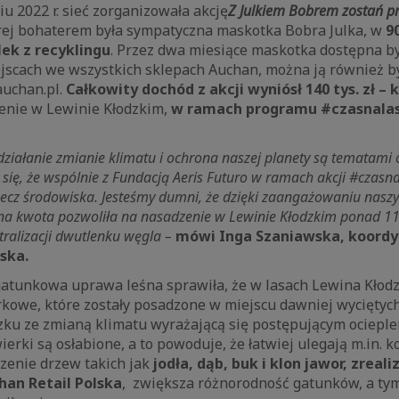
iu 2022 r. sieć zorganizowała akcję
Z Julkiem Bobrem zostań pr
tórej bohaterem była sympatyczna maskotka Bobra Julka, w
9
ek z recyklingu
. Przez dwa miesiące maskotka dostępna b
scach we wszystkich sklepach Auchan, można ją również by
auchan.pl.
Całkowity dochód z akcji wyniósł 140 tys. zł –
enie w Lewinie Kłodzkim,
w ramach programu #czasnalas,
ziałanie zmianie klimatu i ochrona naszej planety są tematami
 się, że wspólnie z Fundacją Aeris Futuro w ramach akcji #czasna
rzecz środowiska. Jesteśmy dumni, że dzięki zaangażowaniu naszy
a kwota pozwoliła na nasadzenie w Lewinie Kłodzkim ponad 11 
ralizacji dwutlenku węgla –
mówi Inga Szaniawska, koordy
ska.
gatunkowa uprawa leśna sprawiła, że w lasach Lewina Kłod
kowe, które zostały posadzone w miejscu dawniej wyciętych
ku ze zmianą klimatu wyrażającą się postępującym ocieple
ierki są osłabione, a to powoduje, że łatwiej ulegają m.in. 
zenie drzew takich jak
jodła, dąb, buk i klon jawor, zreal
han Retail Polska
, zwiększa różnorodność gatunków, a t