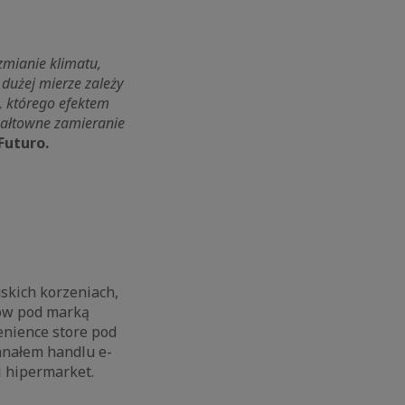
zmianie klimatu,
 dużej mierze zależy
, którego efektem
gwałtowne zamieranie
Futuro.
skich korzeniach,
tów pod marką
nience store pod
anałem handlu e-
i hipermarket.