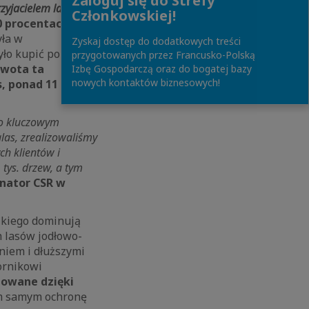
Zaloguj się do Strefy
zyjacielem lasu
–
Członkowskiej!
0 procentach
yła w
Zyskaj dostęp do dodatkowych treści
ło kupić poprzez
przygotowanych przez Francusko-Polską
 kwota ta
Izbę Gospodarczą oraz do bogatej bazy
nowych kontaktów biznesowych!
 ponad 11 tys.
 o kluczowym
las, zrealizowaliśmy
ch klientów i
tys. drzew, a tym
nator CSR w
zkiego dominują
 lasów jodłowo-
niem i dłuższymi
kornikowi
izowane dzięki
ym samym ochronę