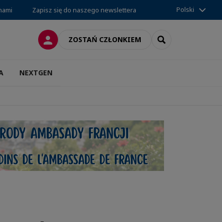
Polski
 nami
Zapisz się do naszego newslettera
LOGOWANIE
SEARCH
ZOSTAŃ CZŁONKIEM
A
NEXTGEN