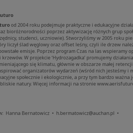
Futuro
uturo
od 2004 roku podejmuje praktyczne i edukacyjne działa
raz bioróżnorodności poprzez aktywizację różnych grup spo
rzędnicy, studenci, uczniowie). Stworzyliśmy w 2005 roku pi
ry liczył ślad węglowy oraz offset leśny, czyli ile drzew nal
owstałe emisje. Poprzez program Czas na las wspieramy 
i krzewów. W projekcie ‘Hydrozagadka’ promujemy działania
ieniającego się klimatu, głównie w obszarze małej retencj
nspirować organizatorów wydarzeń (wśród nich jesteśmy i m
wacyjne społecznie i ekologicznie, a przy tym bardzo ważna j
bliskie natury. Więcej informacji na stronie www.aerisfuturo
ów: Hanna Bernatowicz • h.bermatowicz@auchan.pl •