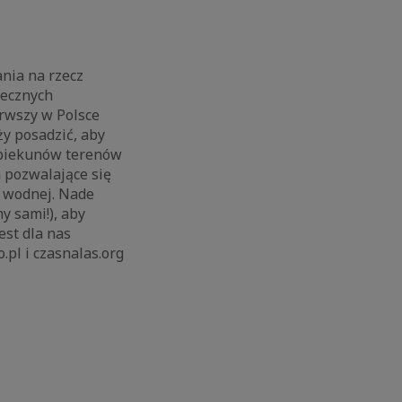
nia na rzecz
łecznych
erwszy w Polsce
eży posadzić, aby
opiekunów terenów
 pozwalające się
i wodnej. Nade
y sami!), aby
est dla nas
.pl i czasnalas.org