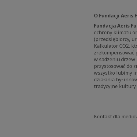
O Fundacji Aeris 
Fundacja Aeris F
ochrony klimatu o
(przedsiębiorcy, u
Kalkulator CO2, któ
zrekompensować p
w sadzeniu drzew 
przystosować do zm
wszystko lubimy i
działania był inno
tradycyjne kultury 
Kontakt dla medi