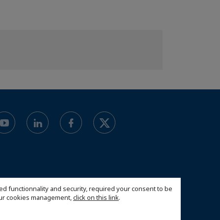
ed functionnality and security, required your consent to be
 our cookies management,
click on this link
.