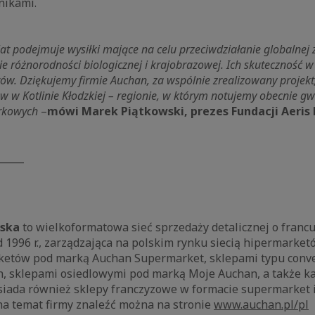
nikami.
at podejmuje wysiłki mające na celu przeciwdziałanie globalnej 
e różnorodności biologicznej i krajobrazowej. Ich skuteczność w
ów. Dziękujemy firmie Auchan, za wspólnie zrealizowany projekt
ew w Kotlinie Kłodzkiej – regionie, w którym notujemy obecnie 
rkowych
–
mówi Marek Piątkowski, prezes Fundacji Aeris 
_____
lska
to wielkoformatowa sieć sprzedaży detalicznej o francu
 1996 r., zarządzająca na polskim rynku siecią hipermarke
etów pod marką Auchan Supermarket, sklepami typu conve
, sklepami osiedlowymi pod marką Moje Auchan, a także k
siada również sklepy franczyzowe w formacie supermarket 
na temat firmy znaleźć można na stronie
www.auchan.pl/pl