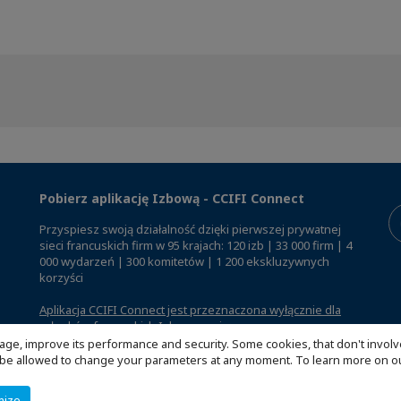
Pobierz aplikację Izbową - CCIFI Connect
Przyspiesz swoją działalność dzięki pierwszej prywatnej
sieci francuskich firm w 95 krajach: 120 izb | 33 000 firm | 4
000 wydarzeń | 300 komitetów | 1 200 ekskluzywnych
korzyści
Aplikacja CCIFI Connect jest przeznaczona wyłącznie dla
członków francuskich Izb za granicą
.
age, improve its performance and security. Some cookies, that don't involv
ill be allowed to change your parameters at any moment. To learn more on
mize