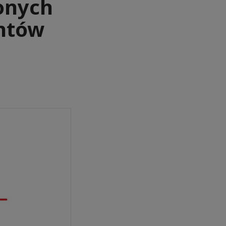
onych
entów