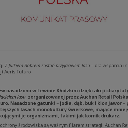
ji
Z Julkiem Bobrem zostań przyjacielem lasu
– dla wsparcia in
i Aeris Futuro
zew nasadzono w Lewinie Kłodzkim dzięki akcji charyta
acielem lasu
, zorganizowanej przez Auchan Retail Polska
turo. Nasadzone gatunki – jodła, dąb, buk i klon jawor –
tejszych lasach monokultury świerkowe, mające mniej
kującymi je organizmami, takimi jak kornik drukarz.
 ochrony środowiska są ważnym filarem strategii Auchan Ret