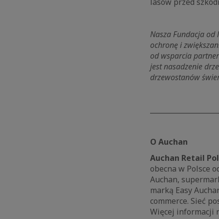
lasów przed szkod
Nasza Fundacja od l
ochronę i zwiększani
od wsparcia partner
jest nasadzenie drz
drzewostanów świe
____________________
O Auchan
Auchan Retail Po
obecna w Polsce od
Auchan, supermark
marką Easy Auchan
commerce. Sieć po
Więcej informacji 