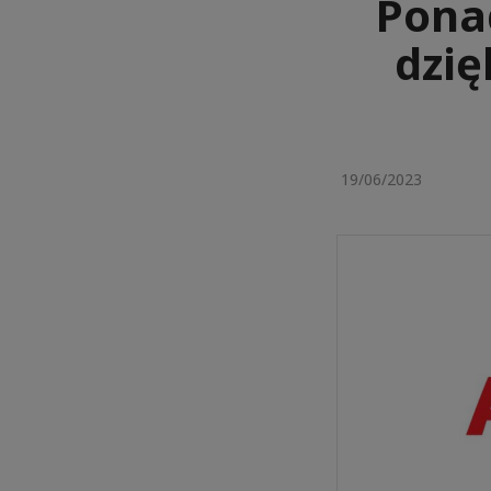
Pona
dzię
19/06/2023