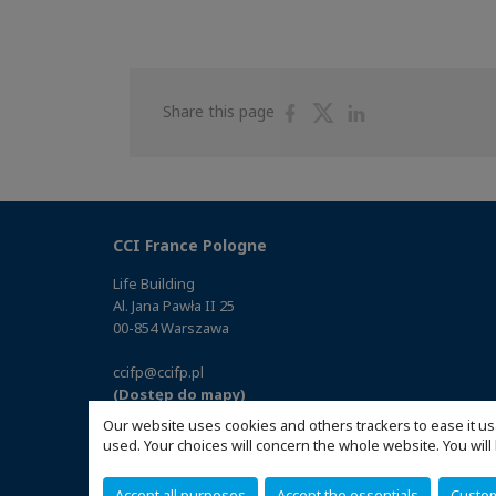
Share
Share
Share
Share this page
on
on
on
Facebook
Twitter
Linkedin
CCI France Pologne
Life Building
Al. Jana Pawła II 25
00-854 Warszawa
ccifp@ccifp.pl
(Dostęp do mapy)
Our website uses cookies and others trackers to ease it us
used. Your choices will concern the whole website. You w
Accept all purposes
Accept the essentials
Custo