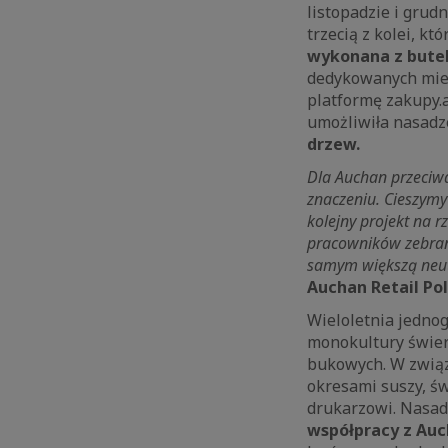
listopadzie i grudn
trzecią z kolei, k
wykonana z butel
dedykowanych miej
platformę zakupy.
umożliwiła nasadz
drzew.
Dla Auchan przeciwd
znaczeniu. Cieszymy
kolejny projekt na 
pracowników zebran
samym większą neut
Auchan Retail Pol
Wieloletnia jedno
monokultury świer
bukowych. W związ
okresami suszy, św
drukarzowi. Nasad
współpracy z Auc