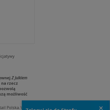
icjatywy
tywnej
Z Julkiem
 na rzecz
 pozwolą
szą możliwość
Close
ail Polska. W