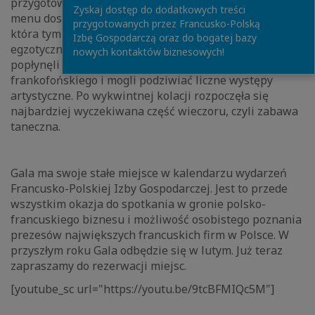
przygotowanych przez Szefa Kuchni hotelu Sofitel. Całe
Zyskaj dostęp do dodatkowych treści
menu doskonale komponowało się z tematyk? Gali,
przygotowanych przez Francusko-Polską
która tym razem przygotowana była w scenerii
Izbę Gospodarczą oraz do bogatej bazy
egzotycznych francuskich destynacji. Uczestnicy
nowych kontaktów biznesowych!
popłynęli w rejs po odległych zak?tkach świata
frankofońskiego i mogli podziwiać liczne występy
artystyczne. Po wykwintnej kolacji rozpoczęła się
najbardziej wyczekiwana część wieczoru, czyli zabawa
taneczna.
Gala ma swoje stałe miejsce w kalendarzu wydarzeń
Francusko-Polskiej Izby Gospodarczej. Jest to przede
wszystkim okazja do spotkania w gronie polsko-
francuskiego biznesu i możliwość osobistego poznania
prezesów największych francuskich firm w Polsce. W
przyszłym roku Gala odbędzie się w lutym. Już teraz
zapraszamy do rezerwacji miejsc.
[youtube_sc url="https://youtu.be/9tcBFMIQc5M"]