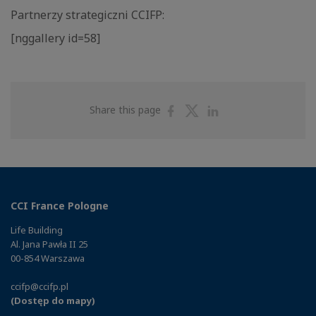
Partnerzy strategiczni CCIFP:
[nggallery id=58]
Share
Share
Share
Share this page
on
on
on
Facebook
Twitter
Linkedin
CCI France Pologne
Life Building
Al. Jana Pawła II 25
00-854 Warszawa
ccifp@ccifp.pl
(Dostęp do mapy)