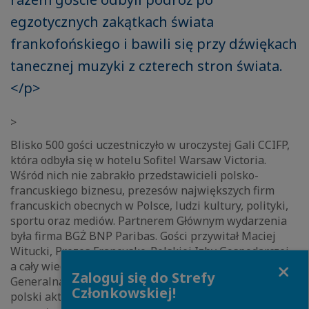
egzotycznych zakątkach świata
frankofońskiego i bawili się przy dźwiękach
tanecznej muzyki z czterech stron świata.
</p>
>
Blisko 500 gości uczestniczyło w uroczystej Gali CCIFP,
która odbyła się w hotelu Sofitel Warsaw Victoria.
Wśród nich nie zabrakło przedstawicieli polsko-
francuskiego biznesu, prezesów największych firm
francuskich obecnych w Polsce, ludzi kultury, polityki,
sportu oraz mediów. Partnerem Głównym wydarzenia
była firma BGŻ BNP Paribas. Gości przywitał Maciej
Witucki, Prezes Francusko-Polskiej Izby Gospodarczej,
Close
a cały wieczór prowadziła Monika Constant, Dyrektor
Zaloguj się do Strefy
Generalna CCIFP oraz Bartłomiej Kasprzykowski, znany
Członkowskiej!
polski aktor. Nie zabrakło wybornych dań