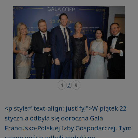
mode
mode
carousel
mosaïque
1
/
9
<p style="text-align: justify;">W piątek 22
stycznia odbyła się doroczna Gala
Francusko-Polskiej Izby Gospodarczej. Tym
razem goście odbyli podróż po