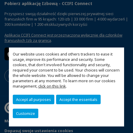
Pobierz aplikację Izbową - CCIFI Connect
Przyspiesz swoją działalność dzięki pierwszej prywatnej sieci
francuskich firm w 95 krajach: 120 izb | 33 000 firm | 4 000 wydarzeń |
300 komitetów | 1 200 ekskluzywnych korzyści
Aplikacja CCIFI Connect jest przeznaczona wyłącznie dla członków
francuskich Izb za granicą
.
Our website uses cookies and others trackers to ease it
usage, improve its performance and security. Some
cookies, that don't involved functionnality and security,
required your consent to be used. Your choices will concern
the whole website. You will be allowed to change your
parameters at any moment. To learn more on our cookies
management,
click on this link
.
Accept all purposes
Accept the essentials
Customize
Mapa witryny
Polityka prywatności
Statut CCIFP
Dopasuj swoje ustawienia cookies