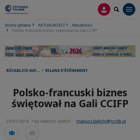
LOGOWANIE
SEARCH
Men
Strona główna
AKTUALNOŚCI
Aktualności
Polsko-francuski biznes świętował na Gali CCIFP
RÜCKBLICK AUF... • BILANS D’ÉVÈNEMENT
Polsko-francuski biznes
świętował na Gali CCIFP
25/01/2016 • by Mariusz Kielich :
mariusz.kielich(@)ccifp.pl
Voir
Voir
en
en