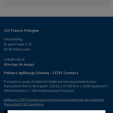
on
on
on
Facebook
Twitter
Linkedin
CCI France Pologne
Life Building
Al. Jana Pawła II 25
00-854 Warszawa
ccifp@ccifp.pl
(Dostęp do mapy)
Pobierz aplikację Izbową - CCIFI Connect
Przyspiesz swoją działalność dzięki pierwszej prywatnej sieci
francuskich firm w 95 krajach: 120 izb | 33 000 firm | 4 000 wydarzeń |
300 komitetów | 1 200 ekskluzywnych korzyści
Aplikacja CCIFI Connect jest przeznaczona wyłącznie dla członków
francuskich Izb za granicą
.