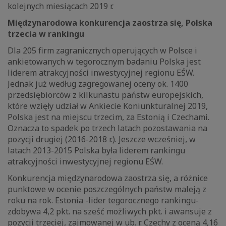
kolejnych miesiącach 2019 r.
Międzynarodowa konkurencja zaostrza się, Polska
trzecia w rankingu
Dla 205 firm zagranicznych operujących w Polsce i
ankietowanych w tegorocznym badaniu Polska jest
liderem atrakcyjności inwestycyjnej regionu EŚW.
Jednak już według zagregowanej oceny ok. 1400
przedsiębiorców z kilkunastu państw europejskich,
które wzięły udział w Ankiecie Koniunkturalnej 2019,
Polska jest na miejscu trzecim, za Estonią i Czechami.
Oznacza to spadek po trzech latach pozostawania na
pozycji drugiej (2016-2018 r.). Jeszcze wcześniej, w
latach 2013-2015 Polska była liderem rankingu
atrakcyjności inwestycyjnej regionu EŚW.
Konkurencja międzynarodowa zaostrza się, a różnice
punktowe w ocenie poszczególnych państw maleją z
roku na rok. Estonia -lider tegorocznego rankingu-
zdobywa 4,2 pkt. na sześć możliwych pkt. i awansuje z
pozycji trzeciej, zajmowanej w ub. r. Czechy z oceną 4,16