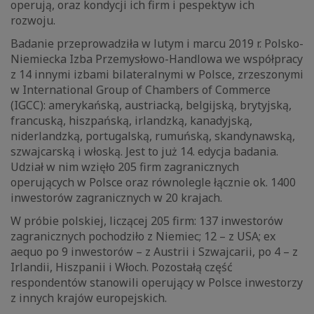
operują, oraz kondycji ich firm i pespektyw ich
rozwoju.
Badanie przeprowadziła w lutym i marcu 2019 r. Polsko-
Niemiecka Izba Przemysłowo-Handlowa we współpracy
z 14 innymi izbami bilateralnymi w Polsce, zrzeszonymi
w International Group of Chambers of Commerce
(IGCC): amerykańską, austriacką, belgijską, brytyjską,
francuską, hiszpańską, irlandzką, kanadyjską,
niderlandzką, portugalską, rumuńską, skandynawską,
szwajcarską i włoską. Jest to już 14. edycja badania.
Udział w nim wzięło 205 firm zagranicznych
operujących w Polsce oraz równolegle łącznie ok. 1400
inwestorów zagranicznych w 20 krajach.
W próbie polskiej, liczącej 205 firm: 137 inwestorów
zagranicznych pochodziło z Niemiec; 12 – z USA; ex
aequo po 9 inwestorów – z Austrii i Szwajcarii, po 4 – z
Irlandii, Hiszpanii i Włoch. Pozostałą część
respondentów stanowili operujący w Polsce inwestorzy
z innych krajów europejskich.