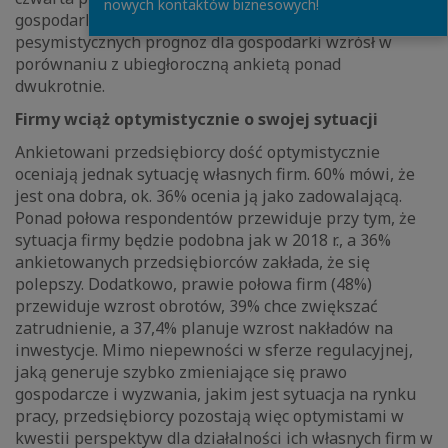
nowych kontaktów biznesowych!
gospodarki pogorszy się w 2019 r. Tym samym odsetek
pesymistycznych prognoz dla gospodarki wzrósł w
porównaniu z ubiegłoroczną ankietą ponad
dwukrotnie.
Firmy wciąż optymistycznie o swojej sytuacji
Ankietowani przedsiębiorcy dość optymistycznie
oceniają jednak sytuację własnych firm. 60% mówi, że
jest ona dobra, ok. 36% ocenia ją jako zadowalającą.
Ponad połowa respondentów przewiduje przy tym, że
sytuacja firmy będzie podobna jak w 2018 r., a 36%
ankietowanych przedsiębiorców zakłada, że się
polepszy. Dodatkowo, prawie połowa firm (48%)
przewiduje wzrost obrotów, 39% chce zwiększać
zatrudnienie, a 37,4% planuje wzrost nakładów na
inwestycje. Mimo niepewności w sferze regulacyjnej,
jaką generuje szybko zmieniające się prawo
gospodarcze i wyzwania, jakim jest sytuacja na rynku
pracy, przedsiębiorcy pozostają więc optymistami w
kwestii perspektyw dla działalności ich własnych firm w