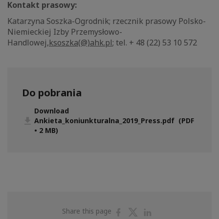
Kontakt prasowy:
Katarzyna Soszka-Ogrodnik; rzecznik prasowy Polsko-
Niemieckiej Izby Przemysłowo-
Handlowej,
ksoszka(@)ahk.pl
; tel. + 48 (22) 53 10 572
Do pobrania
Download
Ankieta_koniunkturalna_2019_Press.pdf (PDF
• 2 MB)
Share
Share
Share
Share this page