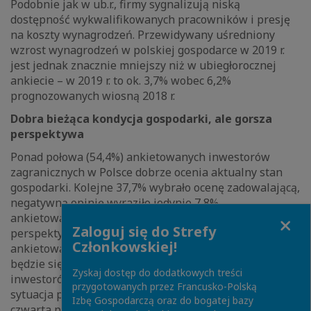
Podobnie jak w ub.r., firmy sygnalizują niską
dostępność wykwalifikowanych pracowników i presję
na koszty wynagrodzeń. Przewidywany uśredniony
wzrost wynagrodzeń w polskiej gospodarce w 2019 r.
jest jednak znacznie mniejszy niż w ubiegłorocznej
ankiecie – w 2019 r. to ok. 3,7% wobec 6,2%
prognozowanych wiosną 2018 r.
Dobra bieżąca kondycja gospodarki, ale gorsza
perspektywa
Ponad połowa (54,4%) ankietowanych inwestorów
zagranicznych w Polsce dobrze ocenia aktualny stan
gospodarki. Kolejne 37,7% wybrało ocenę zadowalającą,
negatywną opinię wyraziło jedynie 7,8%
Close
ankietowanych. Słabiej jednak niż w ub.r. oceniana jest
Zaloguj się do Strefy
perspektywa rozwoju gospodarki – tylko niespełna 15%
Członkowskiej!
ankietowanych twierdzi, że sytuacja w gospodarce
będzie się poprawiać (w ub.r. było to ok. 34%
Zyskaj dostęp do dodatkowych treści
inwestorów), zdecydowana większość twierdzi, że
przygotowanych przez Francusko-Polską
sytuacja pozostanie bez zmian, ale ponad jedna
Izbę Gospodarczą oraz do bogatej bazy
czwarta przedsiębiorców ocenia, że kondycja