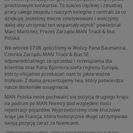
prestiżowym konkursie. To sukces ciężkiej i żmudnej
pracy całego zespołu i naszych kolegów z centrali za co
dziękuję. Jesteśmy mocno zmotywowani i walczymy
dalej aby utrzymać ten wspaniały wynik” powiedział
Marc Martinez, Prezes Zarządu MAN Truck & Bus
Polska.
We wtorek 07.06. gościliśmy w Wolicy Pana Baumanna,
Członka Zarządu MAN Truck & Bus SE
odpowiedzialnego za sprzedaż i rozwiązania dla
klientów oraz Pana Björnöra szefa regionu Europa,
którzy oficjalnie przekazali nam to jakże ważne
trofeum. Z dumą prezentujemy lwa, który potwierdza
nasze doskonałe osiągnięcia.
MAN Polska może pochwalić się pozycją drugiego kraju
na podium po MAN Niemcy pod względem ilości
rejestracji pojazdów. Wyprzedziliśmy inne kluczowe
kraje jak Francja, która historycznie długo utrzymywała
swoją pozycję zaraz za Niemcami.
„Odpowiedni ludzie, silny i zorientowany na sukces