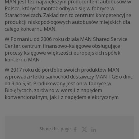
MAN jest też największym producentem autobusów w
Polsce, których montaż odbywa się w fabryce w
Starachowicach. Zakład ten to centrum kompetencyjne
produkcji niskopodłogowych autobusów miejskich dla
całego koncernu MAN.
W Poznaniu od 2006 roku działa MAN Shared Service
Center, centrum finansowo-księgowe obsługujące
procesy księgowe większości europejskich spółek
koncernu MAN.
W 2017 roku do portfolio swoich produktów MAN
wprowadził lekki samochód dostawczy MAN TGE o dmc
od 3 do 5,5t. Produkowany jest on w fabryce w
Białężycach, zarówno w wersji z napędem
konwencjonalnym, jak i z napędem elektrycznym.
Share
Share
Share
Share this page
on
on
on