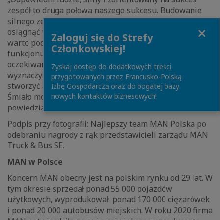
zespół to druga połowa naszego sukcesu. Budowanie
silnego zespołu to jak wiemy niełatwa sztuka, ale chcąc
Close
osiągnąć wysoki poziom kultury działania organizacji,
Zaloguj się do Strefy
warto podjąć trud tworzenia grupy osób
Członkowskiej!
funkcjonujących na wysokim poziomie, który spełni
oczekiwania. Ważne jednak, żeby na początku
Zyskaj dostęp do dodatkowych treści
wyznaczyć zasady i być im wiernym do końca oraz by
przygotowanych przez Francusko-Polską
stworzyć atmosferę życzliwości i wzajemnego zaufania.
Izbę Gospodarczą oraz do bogatej bazy
nowych kontaktów biznesowych!
Śmiało mogę powiedzieć, że nam się to udało”.
powiedział Marc Martinez.
Podpis przy fotografii: Najlepszy team MAN Polska po
odebraniu nagrody z rąk przedstawicieli zarządu MAN
Truck & Bus SE.
MAN w Polsce
Koncern MAN obecny jest na polskim rynku od 29 lat. W
tym okresie sprzedał ponad 55 000 pojazdów
użytkowych, wyprodukował ponad 170 000 ciężarówek
i ponad 20 000 autobusów miejskich. W roku 2020 firma