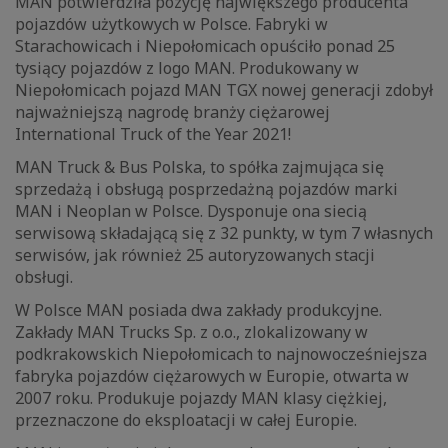
MAN potwierdziła pozycję największego producenta
pojazdów użytkowych w Polsce. Fabryki w
Starachowicach i Niepołomicach opuściło ponad 25
tysiący pojazdów z logo MAN. Produkowany w
Niepołomicach pojazd MAN TGX nowej generacji zdobył
najważniejszą nagrodę branży ciężarowej
International Truck of the Year 2021!
MAN Truck & Bus Polska, to spółka zajmująca się
sprzedażą i obsługą posprzedażną pojazdów marki
MAN i Neoplan w Polsce. Dysponuje ona siecią
serwisową składającą się z 32 punkty, w tym 7 własnych
serwisów, jak również 25 autoryzowanych stacji
obsługi.
W Polsce MAN posiada dwa zakłady produkcyjne.
Zakłady MAN Trucks Sp. z o.o., zlokalizowany w
podkrakowskich Niepołomicach to najnowocześniejsza
fabryka pojazdów ciężarowych w Europie, otwarta w
2007 roku. Produkuje pojazdy MAN klasy ciężkiej,
przeznaczone do eksploatacji w całej Europie.