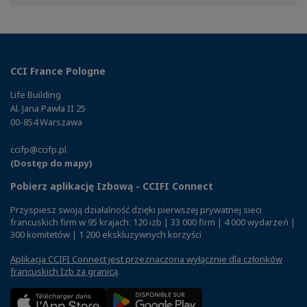
Facebook
Twitter
Linkedin
CCI France Pologne
Life Building
Al. Jana Pawła II 25
00-854 Warszawa
ccifp@ccifp.pl
(Dostęp do mapy)
Pobierz aplikację Izbową - CCIFI Connect
Przyspiesz swoją działalność dzięki pierwszej prywatnej sieci
francuskich firm w 95 krajach: 120 izb | 33 000 firm | 4 000 wydarzeń |
300 komitetów | 1 200 ekskluzywnych korzyści
Aplikacja CCIFI Connect jest przeznaczona wyłącznie dla członków
francuskich Izb za granicą
.