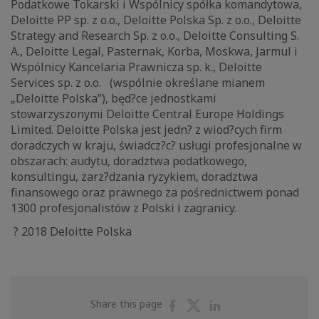
Podatkowe Tokarski i Wspólnicy spółka komandytowa,
Deloitte PP sp. z o.o., Deloitte Polska Sp. z o.o., Deloitte
Strategy and Research Sp. z o.o., Deloitte Consulting S.
A., Deloitte Legal, Pasternak, Korba, Moskwa, Jarmul i
Wspólnicy Kancelaria Prawnicza sp. k., Deloitte
Services sp. z o.o. (wspólnie określane mianem
„Deloitte Polska”), będ?ce jednostkami
stowarzyszonymi Deloitte Central Europe Holdings
Limited. Deloitte Polska jest jedn? z wiod?cych firm
doradczych w kraju, świadcz?c? usługi profesjonalne w
obszarach: audytu, doradztwa podatkowego,
konsultingu, zarz?dzania ryzykiem, doradztwa
finansowego oraz prawnego za pośrednictwem ponad
1300 profesjonalistów z Polski i zagranicy.
? 2018 Deloitte Polska
Share
Share
Share
Share this page
on
on
on