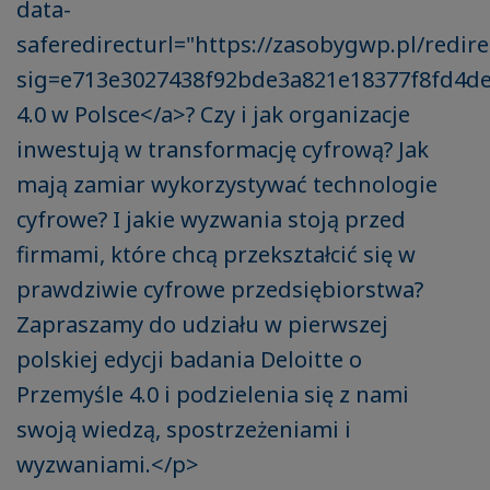
data-
saferedirecturl="https://zasobygwp.pl/redire
sig=e713e3027438f92bde3a821e18377f8fd4
4.0 w Polsce</a>? Czy i jak organizacje
inwestują w transformację cyfrową? Jak
mają zamiar wykorzystywać technologie
cyfrowe? I jakie wyzwania stoją przed
firmami, które chcą przekształcić się w
prawdziwie cyfrowe przedsiębiorstwa?
Zapraszamy do udziału w pierwszej
polskiej edycji badania Deloitte o
Przemyśle 4.0 i podzielenia się z nami
swoją wiedzą, spostrzeżeniami i
wyzwaniami.</p>