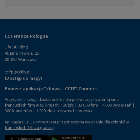
Facebook
Twitter
Linkedin
CCI France Pologne
Life Building
Al. Jana Pawła II 25
00-854 Warszawa
ccifp@ccifp.pl
(Dostęp do mapy)
Pobierz aplikację Izbową - CCIFI Connect
Przyspiesz swoją działalność dzięki pierwszej prywatnej sieci
francuskich firm w 95 krajach: 120 izb | 33 000 firm | 4 000 wydarzeń |
300 komitetów | 1 200 ekskluzywnych korzyści
Aplikacja CCIFI Connect jest przeznaczona wyłącznie dla członków
francuskich Izb za granicą
.