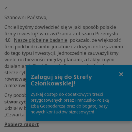
>
Szanowni Państwo,
Chcielibyśmy dowiedzieć się w jaki sposób polskie
firmy inwestuj? w rozwi?zania z obszaru Przemysłu
4.0.
Nasze globalne badanie
pokazało, że większość
firm podchodzi ambicjonalnie i z dużym entuzjazmem
do tego typu inwestycji. Jednocześnie zauważyliśmy
wiele rozbieżności między planami, a faktycznymi
działaniami. Choć firmy chc? wprowadzać zmiany w
Close
sferze cyfrowej, to trudno im odnaleźć właściw? drogę i
Zaloguj się do Strefy
równowagę między korzyściami z bież?cej działalności,
Członkowskiej!
a możliwościami, jakie oferuje Przemysł 4.0.
Zyskaj dostęp do dodatkowych treści
Czy podobnie dzieje się w Polsce?
Pomóż nam
przygotowanych przez Francusko-Polską
stworzyć obraz polskiego Przemysłu 4.0
– weź
Izbę Gospodarczą oraz do bogatej bazy
udział w badaniu, wypełnij ankietę i odbierz ksi?żkę
nowych kontaktów biznesowych!
„Czwarta rewolucja przemysłowa” prof. K. Schwaba.
Pobierz raport