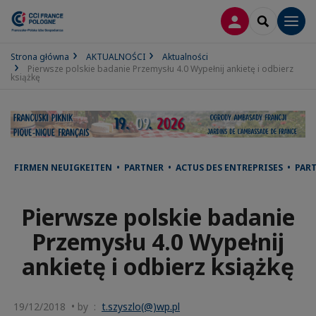
LOGOWANIE
SEARCH
Men
Strona główna
AKTUALNOŚCI
Aktualności
Pierwsze polskie badanie Przemysłu 4.0 Wypełnij ankietę i odbierz
książkę
FIRMEN NEUIGKEITEN • PARTNER • ACTUS DES ENTREPRISES • PAR
Pierwsze polskie badanie
Przemysłu 4.0 Wypełnij
ankietę i odbierz książkę
19/12/2018 • by :
t.szyszlo(@)wp.pl