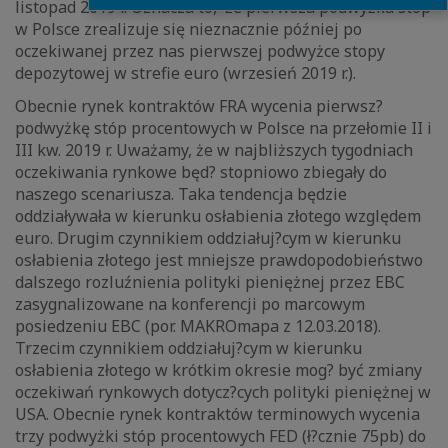
listopad 2019 r. Oznacza to, że pierwsza podwyżka stóp
w Polsce zrealizuje się nieznacznie później po
oczekiwanej przez nas pierwszej podwyżce stopy
depozytowej w strefie euro (wrzesień 2019 r.).
Obecnie rynek kontraktów FRA wycenia pierwsz?
podwyżkę stóp procentowych w Polsce na przełomie II i
III kw. 2019 r. Uważamy, że w najbliższych tygodniach
oczekiwania rynkowe będ? stopniowo zbiegały do
naszego scenariusza. Taka tendencja będzie
oddziaływała w kierunku osłabienia złotego względem
euro. Drugim czynnikiem oddziałuj?cym w kierunku
osłabienia złotego jest mniejsze prawdopodobieństwo
dalszego rozluźnienia polityki pieniężnej przez EBC
zasygnalizowane na konferencji po marcowym
posiedzeniu EBC (por. MAKROmapa z 12.03.2018).
Trzecim czynnikiem oddziałuj?cym w kierunku
osłabienia złotego w krótkim okresie mog? być zmiany
oczekiwań rynkowych dotycz?cych polityki pieniężnej w
USA. Obecnie rynek kontraktów terminowych wycenia
trzy podwyżki stóp procentowych FED (ł?cznie 75pb) do