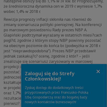
następnie obniży się do 1,1% w IV kw. br. Prognozujemy,
że średnioroczna dynamika cen w 2019 r. wyniesie 1,7%
wobec 1,4% w 2018 r.
Rewizja prognozy inflacji skłoniła nas również do
zmiany scenariusza polityki pieniężnej. Na konferencji
po marcowym posiedzeniu Rady prezes NBP A.
Glapiński podtrzymał wyrażany w ostatnich miesi?cach
pogl?d, zgodnie z którym stopy NBP powinny pozostać
na obecnym poziomie do końca br. (podwyżka w 2018 r.
jest "nieprawdopodobna”). Prezes NBP przedstawił
jednak zaskakuj?c? ocenę, zgodnie z któr? – jeśli
zrealizuje się scenariusz zarysowany w marcowej
projekcji inflacji – stopy procentowe NBP powinny
Close
pozostać na obecnym poziomie do końca 2020 r. Należy
Zaloguj się do Strefy
jednocześnie zwrócić uwagę, że nasza prognoza inflacji
Członkowskiej!
kształtuje się znacz?co poniżej ścieżki przedstawionej
w projekcji NBP (1,4% w 2018 r. wobec 2,1% wg NBP
Zyskaj dostęp do dodatkowych treści
przygotowanych przez Francusko-Polską
oraz 1,7% w 2019 r. wobec 2,7% w projekcji). W
Izbę Gospodarczą oraz do bogatej bazy
rezultacie przesunęliśmy przewidywan? przez nas
nowych kontaktów biznesowych!
pierwsz? podwyżkę stóp procentowych z lipca na