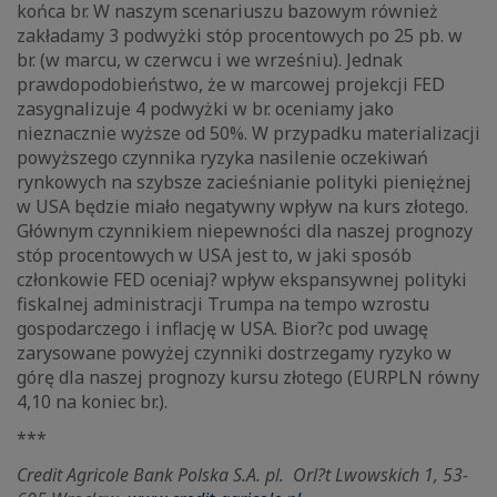
końca br. W naszym scenariuszu bazowym również
zakładamy 3 podwyżki stóp procentowych po 25 pb. w
br. (w marcu, w czerwcu i we wrześniu). Jednak
prawdopodobieństwo, że w marcowej projekcji FED
zasygnalizuje 4 podwyżki w br. oceniamy jako
nieznacznie wyższe od 50%. W przypadku materializacji
powyższego czynnika ryzyka nasilenie oczekiwań
rynkowych na szybsze zacieśnianie polityki pieniężnej
w USA będzie miało negatywny wpływ na kurs złotego.
Głównym czynnikiem niepewności dla naszej prognozy
stóp procentowych w USA jest to, w jaki sposób
członkowie FED oceniaj? wpływ ekspansywnej polityki
fiskalnej administracji Trumpa na tempo wzrostu
gospodarczego i inflację w USA. Bior?c pod uwagę
zarysowane powyżej czynniki dostrzegamy ryzyko w
górę dla naszej prognozy kursu złotego (EURPLN równy
4,10 na koniec br.).
***
Credit Agricole Bank Polska S.A. pl.
Orl?t Lwowskich 1, 53-