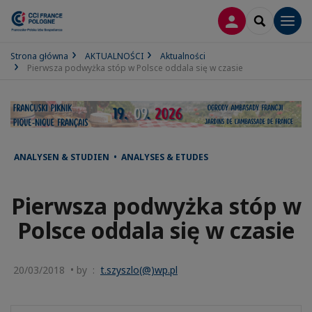
LOGOWANIE
SEARCH
Men
Strona główna
AKTUALNOŚCI
Aktualności
Pierwsza podwyżka stóp w Polsce oddala się w czasie
ANALYSEN & STUDIEN • ANALYSES & ETUDES
Pierwsza podwyżka stóp w
Polsce oddala się w czasie
20/03/2018 • by :
t.szyszlo(@)wp.pl