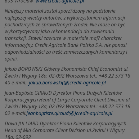
605 Wrocław
www.credit-agricole.pl
Niniejszy materiał został sporz?dzony na podstawie
najlepszej wiedzy autorów, z wykorzystaniem informacji
pochodz?cych ze sprawdzonych źródeł. Nie może on być
wykorzystywany jako rekomendacja do zawierania
transakcji. Stawki zawarte w materiale maj? charakter
informacyjny. Credit Agricole Bank Polska S.A. nie ponosi
odpowiedzialności za treść zamieszczanych komentarzy i
opinii.
Jakub BOROWSKI Główny Ekonomista Chief Economist ul.
Żwirki i Wigury 18a, 02-092 Warszawa tel.: +48 22 573 18
40 e-mail:
jakub.borowski(@)credit-agricole.pl
Jean-Baptiste GIRAUD Dyrektor Pionu Dużych Klientów
Korporacyjnych Head of Large Corporate Client Division ul.
Żwirki i Wigury 18a, 02-092 Warszawa tel.: +48 22 573 18
02 e-mail:
jeanbaptiste.giraud(@)credit-agricole.pl
David JULLIARD Dyrektor Pionu Klientów Korporacyjnych
Head of Mid Corporate Client Division ul.
Żwirki i Wigury
18a, 02-092