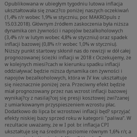
Opublikowana w ubiegłym tygodniu lutowa inflacja
ukształtowała się znacz?co poniżej naszych oczekiwań
(1,4% r/r wobec 1,9% w styczniu, por. MAKROpuls z
15.03.2018). Głównym źródłem zaskoczenia była niższa
dynamika cen żywności i napojów bezalkoholowych
(3,4% r/r w lutym wobec 4,8% w styczniu) oraz spadek
inflacji bazowej (0,8% r/r wobec 1,0% w styczniu).
Niższy punkt startowy skłonił nas do rewizji w dół całej
prognozowanej ścieżki inflacji w 2018 r. Oczekujemy, że
w kolejnych miesi?cach w kierunku spadku inflacji
oddziaływać będzie niższa dynamika cen żywności i
napojów bezalkoholowych, która w IV kw. ukształtuje
się nieznacznie poniżej zera. Przeciwny efekt będzie
miał prognozowany przez nas wzrost inflacji bazowej
wynikaj?cy z nasilaj?cej się presji kosztowej zwi?zanej
z umiarkowanym przyspieszeniem wzrostu płac.
Dodatkowo do lipca br. wzrostowi inflacji będ? sprzyjać
efekty niskiej bazy sprzed roku w kategorii "paliwa”. W
rezultacie uważamy, że w I poł. br. inflacja CPI
ukształtuje się na średnim poziomie równym 1,6% r/r, a