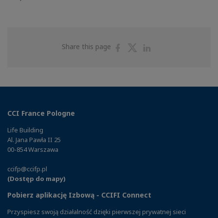
Share
Share
Share
Share this page
on
on
on
Facebook
Twitter
Linkedin
CCI France Pologne
Life Building
Al. Jana Pawła II 25
00-854 Warszawa
ccifp@ccifp.pl
(Dostęp do mapy)
Pobierz aplikację Izbową - CCIFI Connect
Przyspiesz swoją działalność dzięki pierwszej prywatnej sieci