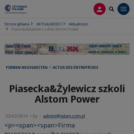
LOGOWANIE
SEARCH
Men
Strona główna
AKTUALNOŚCI
Aktualności
Piasecka&Żylewicz szkoli Alstom Power
FIRMEN NEUIGKEITEN • ACTUS DES ENTREPRISES
Piasecka&Żylewicz szkoli
Alstom Power
03/02/2010 • by :
admin(@)plum.com.pl
<p><span><span>Firma