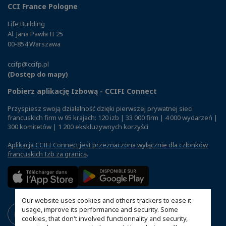
CCI France Pologne
Life Building
Al. Jana Pawła II 25
00-854 Warszawa
ccifp@ccifp.pl
(Dostęp do mapy)
Pobierz aplikację Izbową - CCIFI Connect
Przyspiesz swoją działalność dzięki pierwszej prywatnej sieci
francuskich firm w 95 krajach: 120 izb | 33 000 firm | 4 000 wydarzeń |
300 komitetów | 1 200 ekskluzywnych korzyści
Aplikacja CCIFI Connect jest przeznaczona wyłącznie dla członków
francuskich Izb za granicą
.
Our website uses cookies and others trackers to ease it
usage, improve its performance and security. Some
cookies, that don't involved functionnality and security,