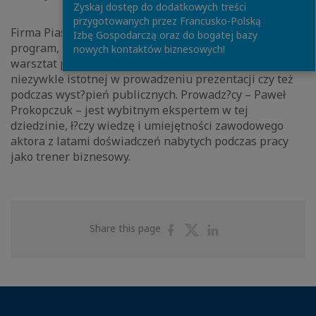
Zyskaj dostęp do dodatkowych treści
przygotowanych przez Francusko-Polską
Firma Piasecka&Żylewicz wyróżniła się proponuj?c
Izbę Gospodarczą oraz do bogatej bazy
program, którego duż? część stanowi praktyczny
nowych kontaktów biznesowych!
warsztat pracy na poziomie komunikacji niewerbalnej,
niezywkle istotnej w prowadzeniu prezentacji czy też
podczas wyst?pień publicznych. Prowadz?cy – Paweł
Prokopczuk – jest wybitnym ekspertem w tej
dziedzinie, ł?czy wiedzę i umiejętności zawodowego
aktora z latami doświadczeń nabytych podczas pracy
jako trener biznesowy.
Share
Share
Share
Share this page
on
on
on
Facebook
Twitter
Linkedin