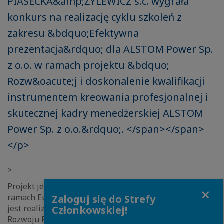
PIASECKA&amp;ŻYLEWICZ s.c. wygrała
konkurs na realizację cyklu szkoleń z
zakresu &bdquo;Efektywna
prezentacja&rdquo; dla ALSTOM Power Sp.
z o.o. w ramach projektu &bdquo;
Rozw&oacute;j i doskonalenie kwalifikacji
instrumentem kreowania profesjonalnej i
skutecznej kadry menedżerskiej ALSTOM
Power Sp. z o.o.&rdquo;. </span></span>
</p>
>
Projekt jest współfinasowany przez Unię Europejsk? w
Close
ramach Europejskiego Funduszu Społecznego. Projekt
Zaloguj się do Strefy
jest realizowany pod nadzorem Polskiej Agencji
Członkowskiej!
Rozwoju Przedsiębiorczości.