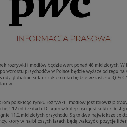
ynek rozrywki i mediów będzie wart ponad 48 mld złotych. W
po wzrostu przychodów w Polsce będzie wyższe od tego na ś
 gdy globalnie sektor rok do roku będzie wzrastał o 3,6% CA
olarów.
em polskiego rynku rozrywki i mediów jest telewizja trady
artość 12 mld złotych. Drugim w kolejności jest sektor dostęp
iągnie 11,2 mld złotych przychodu. Są to dwa największe se
y, który w najbliższych latach będą walczyć o pozycję lide