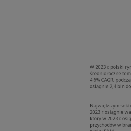
W 2023 r. polski r
średnioroczne tem
4,6% CAGR, podczas
osiągnie 2,4 bln d
Największym sektor
2023 r. osiągnie w
który w 2023 r. os
przychodów w branż