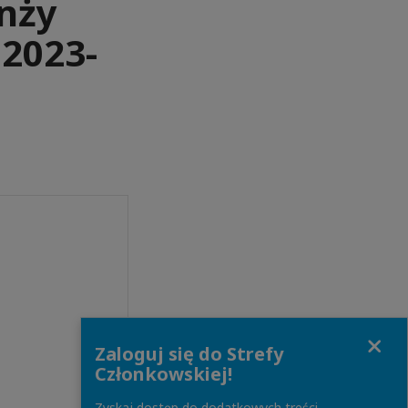
nży
 2023-
Close
Zaloguj się do Strefy
Członkowskiej!
Zyskaj dostęp do dodatkowych treści