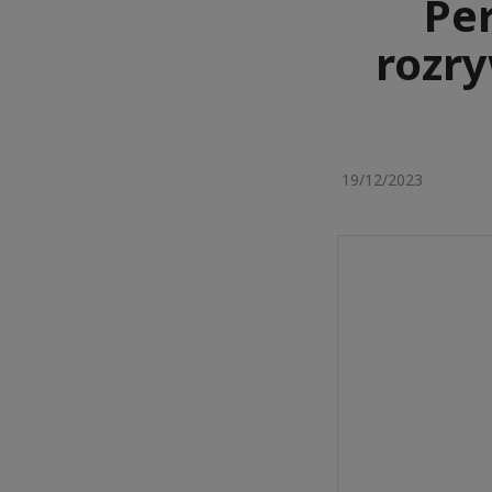
Pe
rozry
19/12/2023