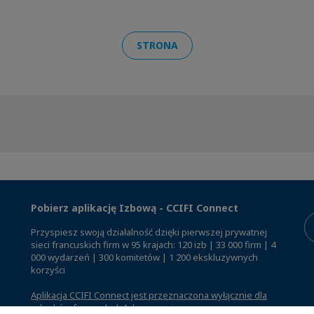
STRONA
Pobierz aplikację Izbową - CCIFI Connect
Przyspiesz swoją działalność dzięki pierwszej prywatnej
sieci francuskich firm w 95 krajach: 120 izb | 33 000 firm | 4
000 wydarzeń | 300 komitetów | 1 200 ekskluzywnych
korzyści
Aplikacja CCIFI Connect jest przeznaczona wyłącznie dla
członków francuskich Izb za granicą
.