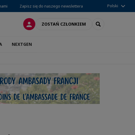
Polski
 nami
Zapisz się do naszego newslettera
LOGOWANIE
SEARCH
ZOSTAŃ CZŁONKIEM
A
NEXTGEN