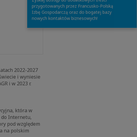
przygotowanych przez Francusko-Polską
Izbę Gospodarczą oraz do bogatej bazy
nowych kontaktów biznesowych!
 latach 2022-2027
wiecie i wyniesie
GR i w 2023 r.
cyjna, która w
 do Internetu,
ktory pod względem
ra na polskim