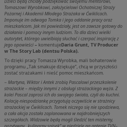
Dzieci będą chciały podziękować swojemu mentorowi,
Tomaszowi Wyrobkowi, założycielowi Ochotniczej Straży
Pożarnej i Akademii Młodego Strażaka w Ćwiklicach.
Imponuje im odwaga Tomka i jego oddanie pracy oraz
mieszkańcom. Jak mi powiedziały, jest on zawsze gotowy do
działania i pomocy innym ludziom. To dla dzieci wielki
autorytet, którego uwielbiają słuchać i czerpać inspirację z
jego opowieści
–
komentuje
Daria Grunt, TV Producer
w The Story Lab (dentsu Polska).
To dzięki pracy Tomasza Wyrobka, mali bohaterowie
programu „Tak smakuje dziękuje”, chcą w przyszłości
zostać strażakami i nieść pomoc mieszkańcom.
–
Martyna, Wiktor i Antek zrobią Pascalowi przeszkolenie
strażackie – między innymi z obsługi strażackiego węża. Z
kolei Pascal zaprosi ich do swojego świata, czyli do kuchni.
Kolację-niespodziankę przygotują oczywiście w strażnicy
strażackiej w Ćwiklicach. Tomek niczego się nie spodziewa,
a cała akcja została zaplanowana w najdrobniejszych
szczegółach. Widzowie będą mogli śledzić ten misterny,
pozytywny „kulinarny spisek” w niedzielę na antenie TVN
–