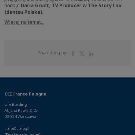
dodaje
Daria Grunt, TV Producer w The Story Lab
(dentsu Polska).
Więcej na temat...
Share
Share
Share
Share this page
on
on
on
Facebook
Twitter
Linkedin
CCI France Pologne
Life Building
Al. Jana Pawła II 25
00-854 Warszawa
ccifp@ccifp.pl
(Dostęp do mapy)