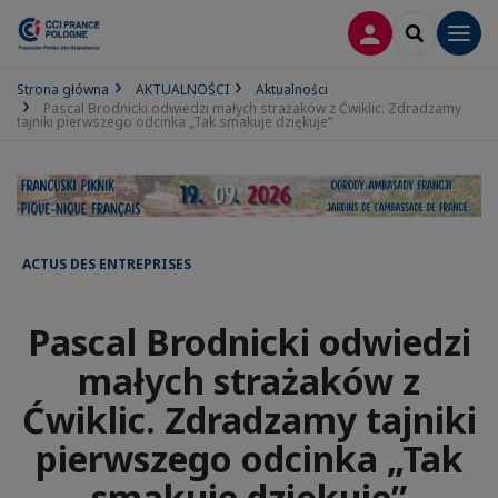
LOGOWANIE
SEARCH
Men
Strona główna
AKTUALNOŚCI
Aktualności
Pascal Brodnicki odwiedzi małych strażaków z Ćwiklic. Zdradzamy
tajniki pierwszego odcinka „Tak smakuje dziękuje”
ACTUS DES ENTREPRISES
Pascal Brodnicki odwiedzi
małych strażaków z
Ćwiklic. Zdradzamy tajniki
pierwszego odcinka „Tak
smakuje dziękuje”