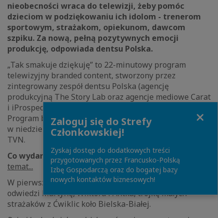
nieobecności wraca do telewizji, żeby pomóc
dzieciom w podziękowaniu ich idolom - trenerom
sportowym, strażakom, opiekunom, dawcom
szpiku. Za nową, pełną pozytywnych emocji
produkcję, odpowiada dentsu Polska.
„Tak smakuje dziękuję” to 22-minutowy program
telewizyjny branded content, stworzony przez
zintegrowany zespół dentsu Polska (agencję
produkcyjną The Story Lab oraz agencje mediowe Carat
i iProspect) przy udziale partnerów – Tefal oraz
ALDI.
Close
Program będzie się składał z 6 odcinków, emitowanych
Zaloguj się do Strefy
w niedziele o godz. 17:30 w czasie antenowym telewizji
Członkowskiej!
TVN.
Zyskaj dostęp do dodatkowych treści
Co wydarzy się w pierwszym odcinku?
Więcej na
przygotowanych przez Francusko-Polską
temat...
Izbę Gospodarczą oraz do bogatej bazy
nowych kontaktów biznesowych!
W pierwszym odcinku szef kuchni, Pascal Brodnicki,
odwiedzi Martynę, Wiktora i Antka, trójkę małych
strażaków z Ćwiklic koło Bielska-Białej.