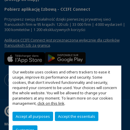
Pobierz aplikację Izbową - CCIFI Connect
Przyspiesz swoją działalność dzięki pierwszej prywatnej sieci
francuskich firm w 95 krajach: 120 izb | 33 000 firm | 4 000 wydarzeń |
300 komitetów | 1 200 ekskluzywnych korzyści
Aplikacja CCIFI Connect jest przeznaczona wyłącznie dla członków
francuskich Izb za granicą
.
Our website uses cookies and others trackers to ease it
usage, improve its performance and security. Some
cookies, that don't involved functionnality and security,
required your consent to be used. Your choices will concern
the whole website. You will be allowed to change your
parameters at any moment. To learn more on our cookies
management,
click on this link
.
Accept all purposes
Accept the essentials
Mapa witryny
Polityka prywatności
Statut CCIFP