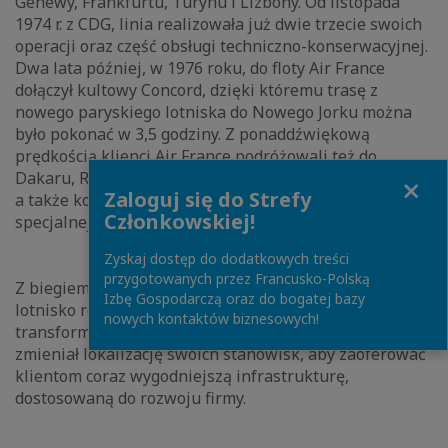
Genewy, Frankfurtu, Turynu i Lizbony. Od listopada
1974 r. z CDG, linia realizowała już dwie trzecie swoich
operacji oraz część obsługi techniczno-konserwacyjnej.
Dwa lata później, w 1976 roku, do floty Air France
dołączył kultowy Concord, dzięki któremu trasę z
nowego paryskiego lotniska do Nowego Jorku można
było pokonać w 3,5 godziny. Z ponaddźwiękową
prędkością klienci Air France podróżowali też do
Dakaru, Rio de Janeiro, Caracas, Waszyngtonu i Dallas,
Close
Zaloguj się do Strefy
a także korzystali z dedykowanego saloniku oraz
Członkowskiej!
specjalnej obsługi na lotnisku.
Zyskaj dostęp do dodatkowych treści
przygotowanych przez Francusko-Polską
Z biegiem lat i wraz ze wzrostem ruchu podróżnych,
Izbę Gospodarczą oraz do bogatej bazy
lotnisko rozbudowywało się i przechodziło kolejne
nowych kontaktów biznesowych!
transformacje. Również Air France kilkukrotnie
zmieniał lokalizację swoich stanowisk, aby zaoferować
klientom coraz wygodniejszą infrastrukturę,
dostosowaną do rozwoju firmy.