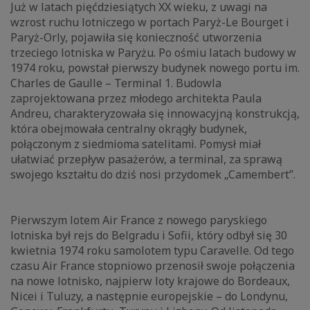
Już w latach pięćdziesiątych XX wieku, z uwagi na
wzrost ruchu lotniczego w portach Paryż-Le Bourget i
Paryż-Orly, pojawiła się konieczność utworzenia
trzeciego lotniska w Paryżu. Po ośmiu latach budowy w
1974 roku, powstał pierwszy budynek nowego portu im.
Charles de Gaulle – Terminal 1. Budowla
zaprojektowana przez młodego architekta Paula
Andreu, charakteryzowała się innowacyjną konstrukcją,
która obejmowała centralny okrągły budynek,
połączonym z siedmioma satelitami. Pomysł miał
ułatwiać przepływ pasażerów, a terminal, za sprawą
swojego kształtu do dziś nosi przydomek „Camembert”.
Pierwszym lotem Air France z nowego paryskiego
lotniska był rejs do Belgradu i Sofii, który odbył się 30
kwietnia 1974 roku samolotem typu Caravelle. Od tego
czasu Air France stopniowo przenosił swoje połączenia
na nowe lotnisko, najpierw loty krajowe do Bordeaux,
Nicei i Tuluzy, a następnie europejskie – do Londynu,