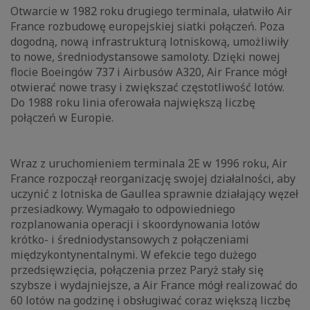
Otwarcie w 1982 roku drugiego terminala, ułatwiło Air
France rozbudowę europejskiej siatki połączeń. Poza
dogodną, nową infrastrukturą lotniskową, umożliwiły
to nowe, średniodystansowe samoloty. Dzięki nowej
flocie Boeingów 737 i Airbusów A320, Air France mógł
otwierać nowe trasy i zwiększać częstotliwość lotów.
Do 1988 roku linia oferowała największą liczbę
połączeń w Europie.
Wraz z uruchomieniem terminala 2E w 1996 roku, Air
France rozpoczął reorganizację swojej działalności, aby
uczynić z lotniska de Gaullea sprawnie działający węzeł
przesiadkowy. Wymagało to odpowiedniego
rozplanowania operacji i skoordynowania lotów
krótko- i średniodystansowych z połączeniami
międzykontynentalnymi. W efekcie tego dużego
przedsięwzięcia, połączenia przez Paryż stały się
szybsze i wydajniejsze, a Air France mógł realizować do
60 lotów na godzinę i obsługiwać coraz większą liczbę