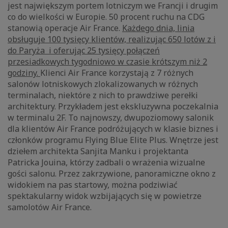
jest największym portem lotniczym we Francji i drugim
co do wielkości w Europie. 50 procent ruchu na CDG
stanowią operacje Air France.
Każdego dnia, linia
obsługuje 100 tysięcy klientów, realizując 650 lotów z i
do Paryża i oferując 25 tysięcy połączeń
przesiadkowych tygodniowo w czasie krótszym niż 2
godziny.
Klienci Air France korzystają z 7 różnych
salonów lotniskowych zlokalizowanych w różnych
terminalach, niektóre z nich to prawdziwe perełki
architektury. Przykładem jest ekskluzywna poczekalnia
w terminalu 2F. To najnowszy, dwupoziomowy salonik
dla klientów Air France podróżujących w klasie biznes i
członków programu Flying Blue Elite Plus. Wnętrze jest
dziełem architekta Sanjita Manku i projektanta
Patricka Jouina, którzy zadbali o wrażenia wizualne
gości salonu. Przez zakrzywione, panoramiczne okno z
widokiem na pas startowy, można podziwiać
spektakularny widok wzbijających się w powietrze
samolotów Air France.