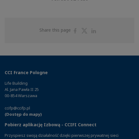
Share
Share
Share
Share this page
on
on
on
Facebook
Twitter
Linkedin
CCI France Pologne
Life Building
Al. Jana Pawła II 25
00-854 Warszawa
ccifp@ccifp.pl
(Dostęp do mapy)
Pobierz aplikację Izbową - CCIFI Connect
Przyspiesz swoją działalność dzięki pierwszej prywatnej sieci