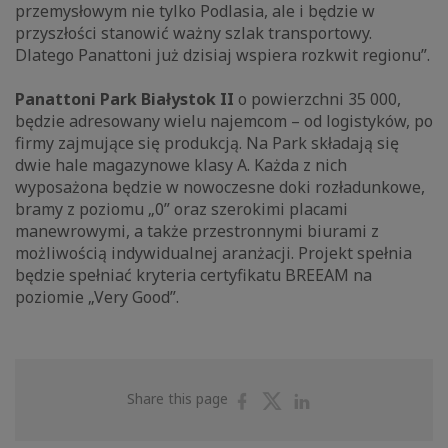
przemysłowym nie tylko Podlasia, ale i będzie w
przyszłości stanowić ważny szlak transportowy.
Dlatego Panattoni już dzisiaj wspiera rozkwit regionu”.
Panattoni Park Białystok II
o powierzchni 35 000,
będzie adresowany wielu najemcom – od logistyków, po
firmy zajmujące się produkcją. Na Park składają się
dwie hale magazynowe klasy A. Każda z nich
wyposażona będzie w nowoczesne doki rozładunkowe,
bramy z poziomu „0” oraz szerokimi placami
manewrowymi, a także przestronnymi biurami z
możliwością indywidualnej aranżacji. Projekt spełnia
będzie spełniać kryteria certyfikatu BREEAM na
poziomie „Very Good”.
Share
Share
Share
Share this page
on
on
on
Facebook
Twitter
Linkedin