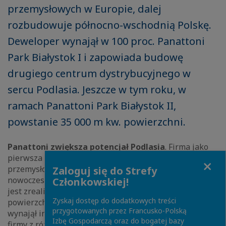
przemysłowych w Europie, dalej
rozbudowuje północno-wschodnią Polskę.
Deweloper wynajął w 100 proc. Panattoni
Park Białystok I i zapowiada budowę
drugiego centrum dystrybucyjnego w
sercu Podlasia. Jeszcze w tym roku, w
ramach Panattoni Park Białystok II,
powstanie 35 000 m kw. powierzchni.
Panattoni zwiększa potencjał Podlasia
. Firma jako
pierwsza w branży deweloperów powierzchni
Close
przemysłowych wyposażyła region Podlasia w
Zaloguj się do Strefy
nowoczesne magazyny klasy A. Strzałem w dziesiątkę
Członkowskiej!
jest zrealizowany Panattoni Park Białystok I o
Zyskaj dostęp do dodatkowych treści
powierzchni ponad 40 000 m kw. Deweloper właśnie
przygotowanych przez Francusko-Polską
wynajął inwestycję w 100 proc. a swoje miejsce znalazły
Izbę Gospodarczą oraz do bogatej bazy
firmy z różnych branż - produkcyjnej, logistycznej, a