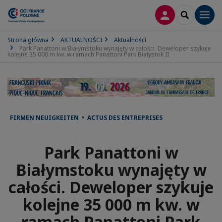
LOGOWANIE
SEARCH
Men
Strona główna
AKTUALNOŚCI
Aktualności
Park Panattoni w Białymstoku wynajęty w całości. Deweloper szykuje
kolejne 35 000 m kw. w ramach Panattoni Park Białystok II
FIRMEN NEUIGKEITEN • ACTUS DES ENTREPRISES
Park Panattoni w
Białymstoku wynajęty w
całości. Deweloper szykuje
kolejne 35 000 m kw. w
ramach Panattoni Park