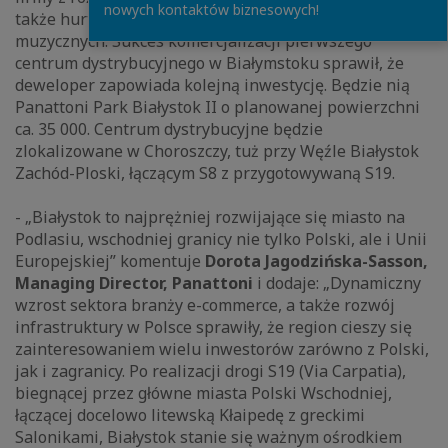
nowych kontaktów biznesowych!
także hurtowania książek, gier i wydawnictw
muzycznych. Sukces komercjalizacji pierwszego
centrum dystrybucyjnego w Białymstoku sprawił, że
deweloper zapowiada kolejną inwestycję. Będzie nią
Panattoni Park Białystok II o planowanej powierzchni
ca. 35 000. Centrum dystrybucyjne będzie
zlokalizowane w Choroszczy, tuż przy Węźle Białystok
Zachód-Ploski, łączącym S8 z przygotowywaną S19.
- „Białystok to najprężniej rozwijające się miasto na
Podlasiu, wschodniej granicy nie tylko Polski, ale i Unii
Europejskiej” komentuje
Dorota Jagodzińska-Sasson,
Managing Director, Panattoni
i dodaje: „Dynamiczny
wzrost sektora branży e-commerce, a także rozwój
infrastruktury w Polsce sprawiły, że region cieszy się
zainteresowaniem wielu inwestorów zarówno z Polski,
jak i zagranicy. Po realizacji drogi S19 (Via Carpatia),
biegnącej przez główne miasta Polski Wschodniej,
łączącej docelowo litewską Kłaipedę z greckimi
Salonikami, Białystok stanie się ważnym ośrodkiem