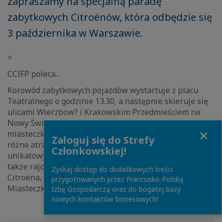
zapraszamy na specjalną paradę
zabytkowych Citroënów, która odbędzie się
3 października w Warszawie.
>
CCIFP poleca...
Korowód zabytkowych pojazdów wystartuje z placu
Teatralnego o godzinie 13.30, a następnie skieruje się
ulicami Wierzbow? i Krakowskim Przedmieściem na
Nowy Świat. Tam zbudowane będzie specjalne
Close
miasteczko Citroëna, w którym czekać będ? na Państwa
Zaloguj się do Strefy
różne atrakcje: prezentacja nowego modelu, ekspozycja
Członkowskiej!
unikatowych automobili, wystawa innowacji marki, a
także rajdowe emocje, spotkania ze znanymi twarzami
Zyskaj dostęp do dodatkowych treści
Citroëna, animacje dla dzieci, aperitif ? la française.
przygotowanych przez Francusko-Polską
Miasteczko otwarte zostanie o godzinie 14.00.
Izbę Gospodarczą oraz do bogatej bazy
nowych kontaktów biznesowych!