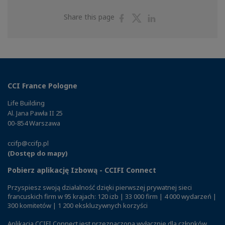
Share
Share
Share
Share this page
on
on
on
Facebook
Twitter
Linkedin
CCI France Pologne
Life Building
Al. Jana Pawła II 25
00-854 Warszawa
ccifp@ccifp.pl
(Dostęp do mapy)
Pobierz aplikację Izbową - CCIFI Connect
Przyspiesz swoją działalność dzięki pierwszej prywatnej sieci
francuskich firm w 95 krajach: 120 izb | 33 000 firm | 4 000 wydarzeń |
300 komitetów | 1 200 ekskluzywnych korzyści
Aplikacja CCIFI Connect jest przeznaczona wyłącznie dla członków