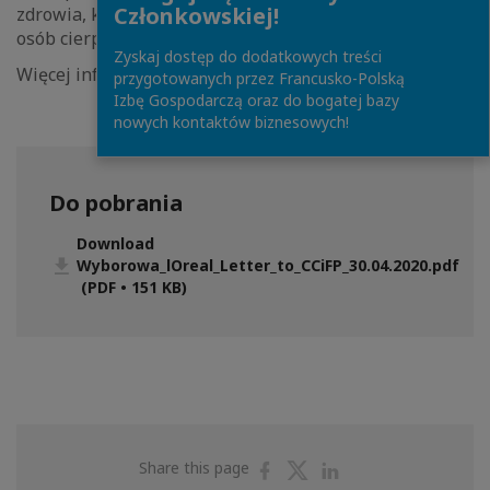
Członkowskiej!
zdrowia, którzy usilnie walczą o powrót do zdrowia
osób cierpiących na COVID-19.
Zyskaj dostęp do dodatkowych treści
Więcej informacji w załączniku.
przygotowanych przez Francusko-Polską
Izbę Gospodarczą oraz do bogatej bazy
nowych kontaktów biznesowych!
Do pobrania
Download
Wyborowa_lOreal_Letter_to_CCiFP_30.04.2020.pdf
(PDF • 151 KB)
Share
Share
Share
Share this page
on
on
on