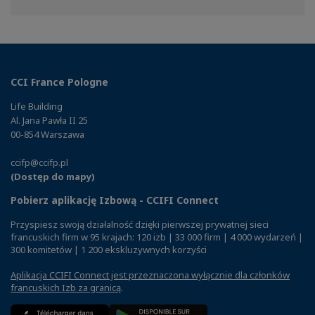
Facebook
Twitter
Linkedin
CCI France Pologne
Life Building
Al. Jana Pawła II 25
00-854 Warszawa
ccifp@ccifp.pl
(Dostęp do mapy)
Pobierz aplikację Izbową - CCIFI Connect
Przyspiesz swoją działalność dzięki pierwszej prywatnej sieci
francuskich firm w 95 krajach: 120 izb | 33 000 firm | 4 000 wydarzeń |
300 komitetów | 1 200 ekskluzywnych korzyści
Aplikacja CCIFI Connect jest przeznaczona wyłącznie dla członków
francuskich Izb za granicą
.