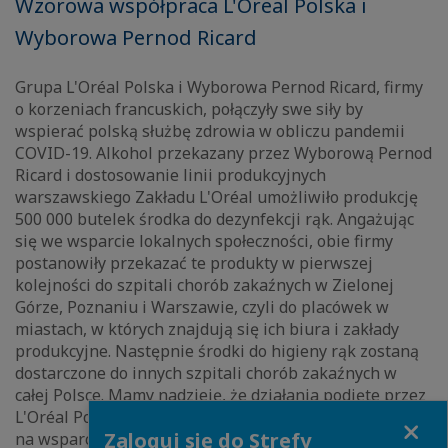
Wzorowa współpraca L'Oreal Polska i
Wyborowa Pernod Ricard
Grupa L'Oréal Polska i Wyborowa Pernod Ricard, firmy
o korzeniach francuskich, połączyły swe siły by
wspierać polską służbę zdrowia w obliczu pandemii
COVID-19. Alkohol przekazany przez Wyborową Pernod
Ricard i dostosowanie linii produkcyjnych
warszawskiego Zakładu L'Oréal umożliwiło produkcję
500 000 butelek środka do dezynfekcji rąk. Angażując
się we wsparcie lokalnych społeczności, obie firmy
postanowiły przekazać te produkty w pierwszej
kolejności do szpitali chorób zakaźnych w Zielonej
Górze, Poznaniu i Warszawie, czyli do placówek w
miastach, w których znajdują się ich biura i zakłady
produkcyjne. Następnie środki do higieny rąk zostaną
dostarczone do innych szpitali chorób zakaźnych w
całej Polsce. Mamy nadzieję, że działania podjęte przez
L'Oréal Polska i Wyborowa Pernod Ricard przełożą się
Close
Zaloguj się do Strefy
na wsparcie i bezpieczeństwo pracowników służby