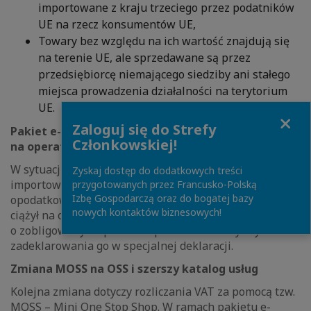
importowane z kraju trzeciego przez podatników
UE na rzecz konsumentów UE,
Towary bez względu na ich wartość znajdują się
na terenie UE, ale sprzedawane są przez
przedsiębiorcę niemającego siedziby ani stałego
miejsca prowadzenia działalności na terytorium
UE.
Close
Zaloguj się do Strefy
Pakiet e-commerce nałoży nowe obowiązki także
Członkowskiej!
na operatorów pocztowych
W sytuacji, gdy towar o wartości poniżej 150 euro
Zyskaj dostęp do dodatkowych treści
importowany z kraju trzeciego nie został wcześniej
przygotowanych przez Francusko-Polską
Izbę Gospodarczą oraz do bogatej bazy
opodatkowany VAT, obowiązek rozliczenia VAT będzie
nowych kontaktów biznesowych!
ciążył na operatorze pocztowym. Oznacza to, że będzie
o zobligowany do pobrania podatku od nabywcy oraz
zadeklarowania go w specjalnej deklaracji.
Zmiana MOSS na OSS i szerszy katalog usług
Kolejna zmiana dotyczy rozliczania VAT za pomocą tzw.
MOSS – Mini One Stop Shop. W ramach pakietu e-