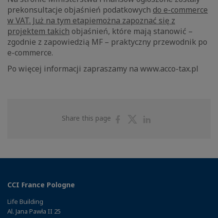
prekonsultacje objaśnień podatkowych
do e-commerce
w VAT. Już na tym etapie
można zapoznać się z
projektem takich
objaśnień, które mają stanowić –
zgodnie z zapowiedzią MF – praktyczny przewodnik po
e-commerce.
Po więcej informacji zapraszamy na www.acco-tax.pl
Share
Share
Share
Share this page
on
on
on
Facebook
Twitter
Linkedin
CCI France Pologne
Life Building
Al. Jana Pawła II 25