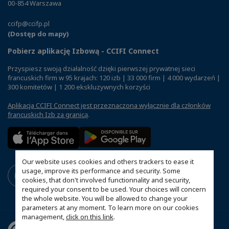
00-854 Warszawa
ccifp@ccifp.pl
(Dostęp do mapy)
Pobierz aplikację Izbową - CCIFI Connect
Przyspiesz swoją działalność dzięki pierwszej prywatnej sieci
francuskich firm w 95 krajach: 120 izb | 33 000 firm | 4 000 wydarzeń |
300 komitetów | 1 200 ekskluzywnych korzyści
Aplikacja CCIFI Connect jest przeznaczona wyłącznie dla członków
francuskich Izb za granicą
.
Our website uses cookies and others trackers to ease it
usage, improve its performance and security. Some
cookies, that don't involved functionnality and security,
required your consent to be used. Your choices will concern
the whole website. You will be allowed to change your
parameters at any moment. To learn more on our cookies
management,
click on this link
.