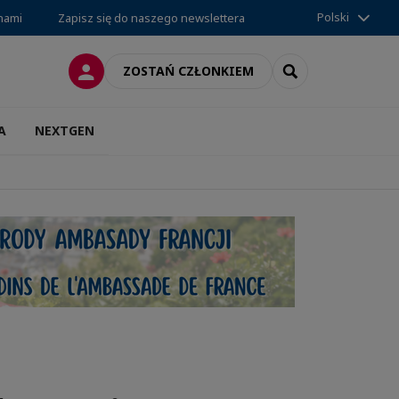
Polski
 nami
Zapisz się do naszego newslettera
LOGOWANIE
SEARCH
ZOSTAŃ CZŁONKIEM
A
NEXTGEN