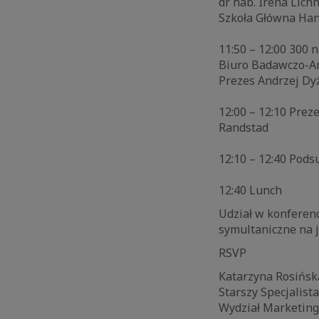
dr hab. Irena Lich
Szkoła Główna Ha
11:50 – 12:00 300
Biuro Badawczo-An
Prezes Andrzej Dy
12:00 – 12:10 Prez
Randstad
12:10 – 12:40 Pod
12:40 Lunch
Udział w konferenc
symultaniczne na j
RSVP
Katarzyna Rosińsk
Starszy Specjalista
Wydział Marketin