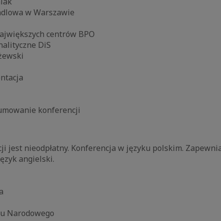
niak
ndlowa w Warszawie
 największych centrów BPO
alityczne DiS
żewski
entacja
sumowanie konferencji
ji jest nieodpłatny. Konferencja w języku polskim. Zapewn
ęzyk angielski.
a
gu Narodowego