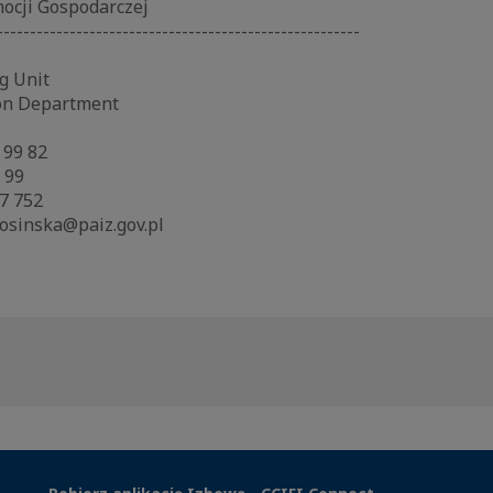
ocji Gospodarczej
-------------------------------------------------------
g Unit
on Department
 99 82
9 99
7 752
rosinska@paiz.gov.pl