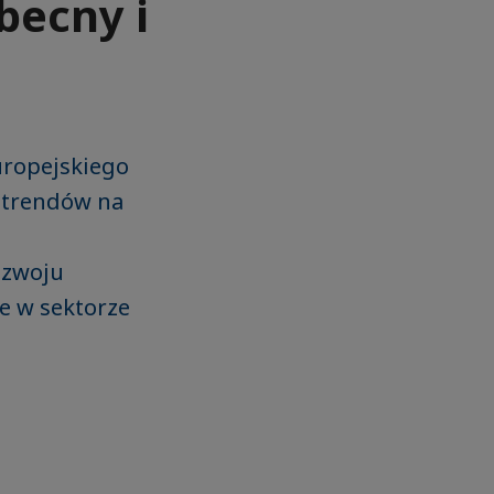
becny i
uropejskiego
 trendów na
ozwoju
ce w sektorze