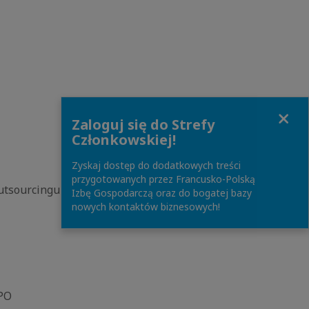
Close
Zaloguj się do Strefy
Członkowskiej!
Zyskaj dostęp do dodatkowych treści
przygotowanych przez Francusko-Polską
utsourcingu i
Izbę Gospodarczą oraz do bogatej bazy
nowych kontaktów biznesowych!
BPO