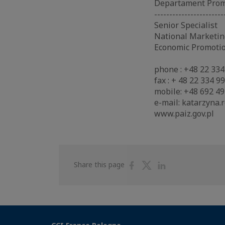
Departament Prom
-----------------------
Senior Specialist
National Marketin
Economic Promoti
phone : +48 22 334
fax : + 48 22 334 9
mobile: +48 692 49
e-mail: katarzyna.
www.paiz.gov.pl
Share
Share
Share
Share this page
on
on
on
Facebook
Twitter
Linkedin