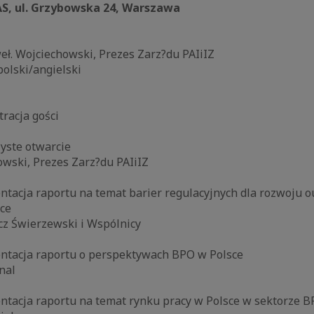
AS, ul. Grzybowska 24, Warszawa
eł. Wojciechowski, Prezes Zarz?du PAIiIZ
polski/angielski
tracja gości
zyste otwarcie
owski, Prezes Zarz?du PAIiIZ
entacja raportu na temat barier regulacyjnych dla rozwoju o
sce
cz Świerzewski i Wspólnicy
zentacja raportu o perspektywach BPO w Polsce
nal
entacja raportu na temat rynku pracy w Polsce w sektorze 