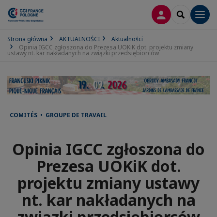
LOGOWANIE
SEARCH
Men
Strona główna
AKTUALNOŚCI
Aktualności
Opinia IGCC zgłoszona do Prezesa UOKiK dot. projektu zmiany
ustawy nt. kar nakładanych na związki przedsiębiorców
COMITÉS • GROUPE DE TRAVAIL
Opinia IGCC zgłoszona do
Prezesa UOKiK dot.
projektu zmiany ustawy
nt. kar nakładanych na
związki przedsiębiorców