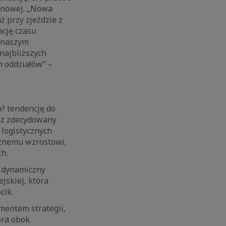
ynowej. „Nowa
 przy zjeździe z
ację czasu
z naszym
najbliższych
h oddziałów” –
? tendencję do
raz zdecydowany
 logistycznych
icznemu wzrostowi,
ch.
j dynamiczny
jskiej, która
cik.
mentem strategii,
ora obok