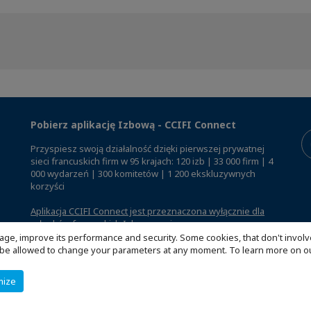
Pobierz aplikację Izbową - CCIFI Connect
Przyspiesz swoją działalność dzięki pierwszej prywatnej
sieci francuskich firm w 95 krajach: 120 izb | 33 000 firm | 4
000 wydarzeń | 300 komitetów | 1 200 ekskluzywnych
korzyści
Aplikacja CCIFI Connect jest przeznaczona wyłącznie dla
członków francuskich Izb za granicą
.
age, improve its performance and security. Some cookies, that don't involv
ill be allowed to change your parameters at any moment. To learn more on
mize