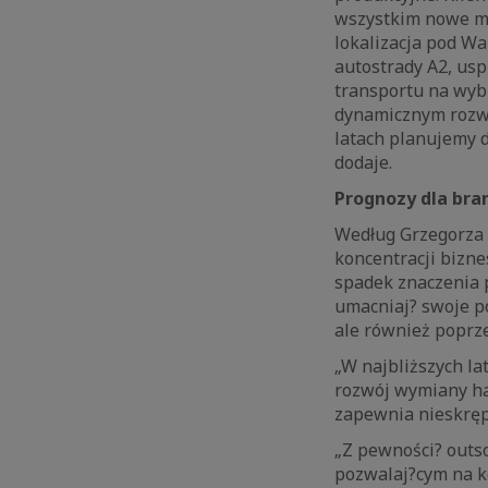
wszystkim nowe mo
lokalizacja pod Wa
autostrady A2, usp
transportu na wyb
dynamicznym rozwo
latach planujemy 
dodaje.
Prognozy dla bran
Według Grzegorza 
koncentracji bizne
spadek znaczenia p
umacniaj? swoje po
ale również poprze
„W najbliższych l
rozwój wymiany ha
zapewnia nieskręp
„Z pewności? outso
pozwalaj?cym na ko