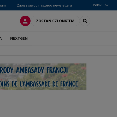
Polski
 nami
Zapisz się do naszego newslettera
LOGOWANIE
SEARCH
ZOSTAŃ CZŁONKIEM
A
NEXTGEN