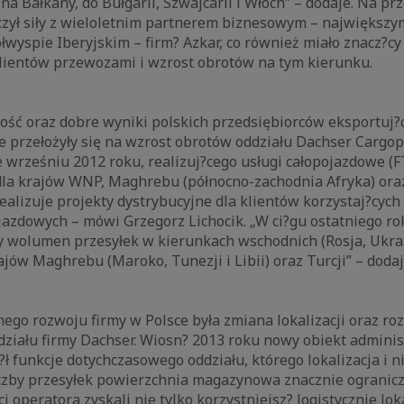
a Bałkany, do Bułgarii, Szwajcarii i Włoch” – dodaje. Na prz
czył siły z wieloletnim partnerem biznesowym – największ
łwyspie Iberyjskim – firm? Azkar, co również miało znacz?c
lientów przewozami i wzrost obrotów na tym kierunku.
ć oraz dobre wyniki polskich przedsiębiorców eksportuj?cy
 przełożyły się na wzrost obrotów oddziału Dachser Cargop
wrześniu 2012 roku, realizuj?cego usługi całopojazdowe (F
dla krajów WNP, Maghrebu (północno-zachodnia Afryka) oraz
ealizuje projekty dystrybucyjne dla klientów korzystaj?cych
azdowych – mówi Grzegorz Lichocik. „W ci?gu ostatniego r
y wolumen przesyłek w kierunkach wschodnich (Rosja, Ukrai
ajów Maghrebu (Maroko, Tunezji i Libii) oraz Turcji” – dodaj
ego rozwoju firmy w Polsce była zmiana lokalizacji oraz r
ziału firmy Dachser. Wiosn? 2013 roku nowy obiekt adminis
 funkcje dotychczasowego oddziału, którego lokalizacja i n
liczby przesyłek powierzchnia magazynowa znacznie ogranicz
i operatora zyskali nie tylko korzystniejsz? logistycznie lok