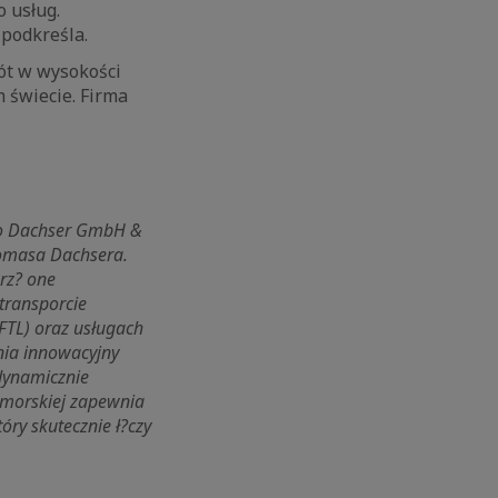
o usług.
 podkreśla.
ót w wysokości
m świecie. Firma
ego Dachser GmbH &
homasa Dachsera.
rz? one
 transporcie
FTL) oraz usługach
nia innowacyjny
 dynamicznie
i morskiej zapewnia
óry skutecznie ł?czy
.