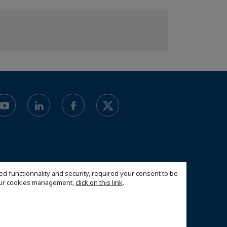
ed functionnality and security, required your consent to be
 our cookies management,
click on this link
.