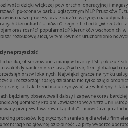
żliwości dzięki większej powierzchni operacyjnej i magaz
rszaw?, położona w parku logistycznym MLP Pruszków II, tuż
rawniła nasze procesy oraz znacz?co wpłynęła na optymaliz
ranych kierunkach” – mówi Grzegorz Lichocik. „W zwi?zku 
jem oraz rosn?c? popularności? kierunków wschodnich, w 
dalsz? rozbudowę sieci, w tym również uruchomienie nowyc
ży na przyszłość
Lichocika, obserwowane zmiany w branży TSL pokazuj? siln
su wokół dynamicznie rozrastaj?cych się firm globalnych o
rzedsiębiorstw lokalnych. Najwięksi gracze na rynku usług
zycje i rozszerzaj? zasięg działania nie tylko dzięki organ
z przejęcia. Taki trend ma utrzymywać się w kolejnych lata
atach będziemy obserwowali dalszy i zapewne coraz bardzie
ndlowej pomiędzy krajami, zwłaszcza wewn?trz Unii Europe
owany przepływ towarów i kapitału” – mówi Grzegorz Licho
urcing procesów logistycznych stanie się dla wielu firm ele
ncentrację na głównej działalności, a przy wyborze operat