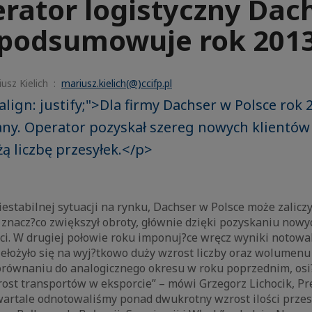
rator logistyczny Dac
podsumowuje rok 201
usz Kielich :
mariusz.kielich(@)ccifp.pl
align: justify;">Dla firmy Dachser w Polsce rok 
ny. Operator pozyskał szereg nowych klientów 
 liczbę przesyłek.</p>
estabilnej sytuacji na rynku, Dachser w Polsce może zalicz
 znacz?co zwiększył obroty, głównie dzięki pozyskaniu now
ci. W drugiej połowie roku imponuj?ce wręcz wyniki notowal
zełożyło się na wyj?tkowo duży wzrost liczby oraz wolumenu
orównaniu do analogicznego okresu w roku poprzednim, osi
ost transportów w eksporcie” – mówi Grzegorz Lichocik, Pr
kwartale odnotowaliśmy ponad dwukrotny wzrost ilości przes