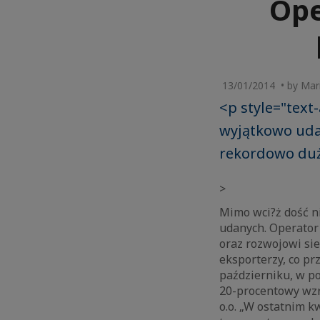
Ope
13/01/2014 • by Mari
<p style="text-
wyjątkowo uda
rekordowo dużą
>
Mimo wci?ż dość ni
udanych. Operator
oraz rozwojowi sie
eksporterzy, co pr
październiku, w p
20-procentowy wzr
o.o. „W ostatnim 