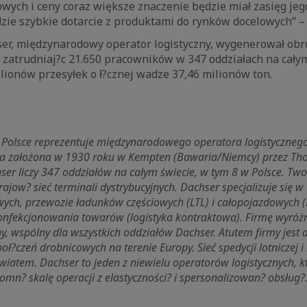
wych i ceny coraz większe znaczenie będzie miał zasięg jeg
zie szybkie dotarcie z produktami do rynków docelowych” –
er, międzynarodowy operator logistyczny, wygenerował obr
, zatrudniaj?c 21.650 pracowników w 347 oddziałach na cały
ilionów przesyłek o ł?cznej wadze 37,46 milionów ton.
 w Polsce reprezentuje międzynarodowego operatora logistyczn
ała założona w 1930 roku w Kempten (Bawaria/Niemcy) przez T
er liczy 347 oddziałów na całym świecie, w tym 8 w Polsce. Two
jow? sieć terminali dystrybucyjnych. Dachser specjalizuje się w
ch, przewozie ładunków częściowych (LTL) i całopojazdowych (
nfekcjonowania towarów (logistyka kontraktowa). Firmę wyróż
y, wspólny dla wszystkich oddziałów Dachser. Atutem firmy jest
 poł?czeń drobnicowych na terenie Europy. Sieć spedycji lotniczej 
wiatem. Dachser to jeden z niewielu operatorów logistycznych, kt
omn? skalę operacji z elastyczności? i spersonalizowan? obsług?