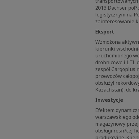
transportowanych n
2013 Dachser poł?
logistycznym na Pó
zainteresowanie k
Eksport
Wzmożona aktywnoś
kierunki wschodnie
uruchomionego we 
drobnicowe i LTL 
zespół Cargoplus r
przewozów całopoj
obsłużył rekordow
Kazachstan), do kr
Inwestycje
Efektem dynamiczn
warszawskiego odd
magazynowy przej?ł
obsługi rosn?cej 
produkcyjne. Klienc