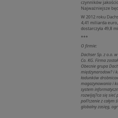
czynników jakościo
Najważniejsze będ
W 2012 roku Dachs
4,41 miliarda euro
dostarczyła 49,8 m
***
O firmie:
Dachser Sp. z o.o.
Co. KG. Firma zost
Obecnie grupa Dachs
międzynarodow? i kra
ładunków drobnicowy
magazynowania i ko
system informatyczn
rozwijaj?ca się sieć
poł?czenie z całym ś
globalny zasięg, ogr