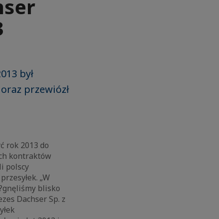
hser
3
2013 był
oraz przewiózł
yć rok 2013 do
ych kontraktów
i polscy
 przesyłek. „W
?gnęliśmy blisko
ezes Dachser Sp. z
yłek