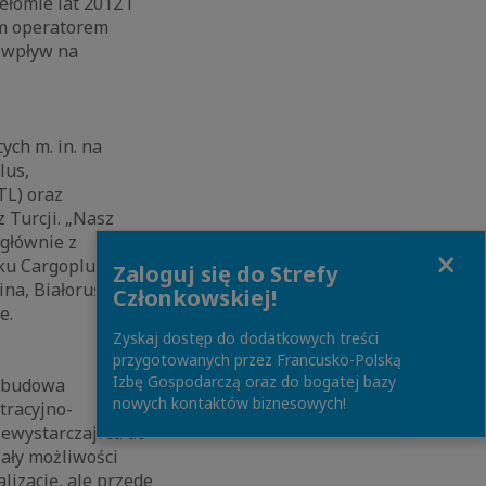
ełomie lat 2012 i
ym operatorem
y wpływ na
ch m. in. na
lus,
TL) oraz
 Turcji. „Nasz
 głównie z
Close
oku Cargoplus
Zaloguj się do Strefy
na, Białoruś,
Członkowskiej!
e.
Zyskaj dostęp do dodatkowych treści
przygotowanych przez Francusko-Polską
Izbę Gospodarczą oraz do bogatej bazy
ozbudowa
nowych kontaktów biznesowych!
tracyjno-
iewystarczaj?ca do
ały możliwości
alizację, ale przede