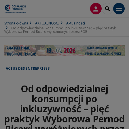
LOGOWANIE
SEARCH
Men
Strona główna
AKTUALNOŚCI
Aktualności
Od odpowiedzialnej konsumpcji po inkluzywność – pięć praktyk
Wyborowa Pernod Ricard wyróżnionych przez FOB
ACTUS DES ENTREPRISES
Od odpowiedzialnej
konsumpcji po
inkluzywność – pięć
praktyk Wyborowa Pernod
Ricard wyróżnionych przez