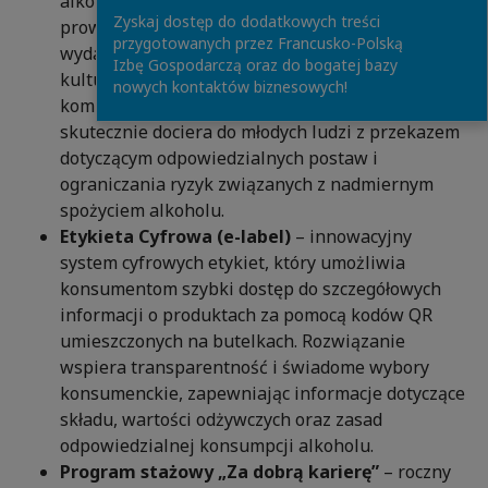
alkoholu wśród młodych dorosłych. Działania
Zyskaj dostęp do dodatkowych treści
prowadzone są zarówno online, jak i podczas
przygotowanych przez Francusko-Polską
wydarzeń studenckich, festiwali oraz imprez
Izbę Gospodarczą oraz do bogatej bazy
kulturalnych. Kampania wykorzystuje model
nowych kontaktów biznesowych!
komunikacji peer-to-peer, dzięki czemu
skutecznie dociera do młodych ludzi z przekazem
dotyczącym odpowiedzialnych postaw i
ograniczania ryzyk związanych z nadmiernym
spożyciem alkoholu.
Etykieta Cyfrowa (e-label)
– innowacyjny
system cyfrowych etykiet, który umożliwia
konsumentom szybki dostęp do szczegółowych
informacji o produktach za pomocą kodów QR
umieszczonych na butelkach. Rozwiązanie
wspiera transparentność i świadome wybory
konsumenckie, zapewniając informacje dotyczące
składu, wartości odżywczych oraz zasad
odpowiedzialnej konsumpcji alkoholu.
Program stażowy „Za dobrą karierę”
– roczny