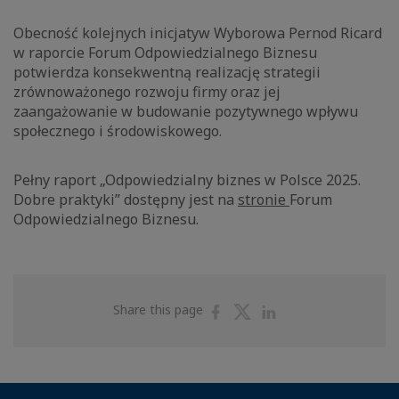
Obecność kolejnych inicjatyw Wyborowa Pernod Ricard
w raporcie Forum Odpowiedzialnego Biznesu
potwierdza konsekwentną realizację strategii
zrównoważonego rozwoju firmy oraz jej
zaangażowanie w budowanie pozytywnego wpływu
społecznego i środowiskowego.
Pełny raport „Odpowiedzialny biznes w Polsce 2025.
Dobre praktyki” dostępny jest na
stronie
Forum
Odpowiedzialnego Biznesu.
Share
Share
Share
Share this page
on
on
on
Facebook
Twitter
Linkedin