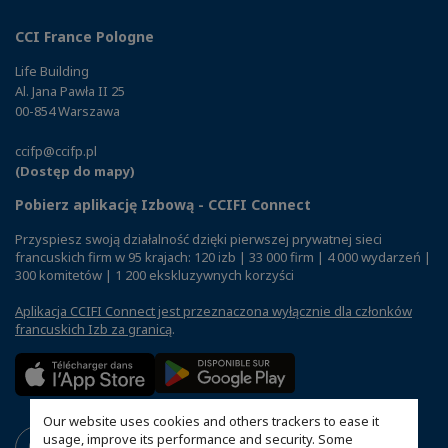
CCI France Pologne
Life Building
Al. Jana Pawła II 25
00-854 Warszawa
ccifp@ccifp.pl
(Dostęp do mapy)
Pobierz aplikację Izbową - CCIFI Connect
Przyspiesz swoją działalność dzięki pierwszej prywatnej sieci
francuskich firm w 95 krajach: 120 izb | 33 000 firm | 4 000 wydarzeń |
300 komitetów | 1 200 ekskluzywnych korzyści
Aplikacja CCIFI Connect jest przeznaczona wyłącznie dla członków
francuskich Izb za granicą
.
Our website uses cookies and others trackers to ease it
usage, improve its performance and security. Some