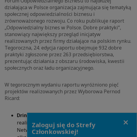
Forum Odpowiedzialnego Biznesu to najdłużej
działająca w Polsce organizacja zajmująca się tematyką
społecznej odpowiedzialności biznesu i
zrównoważonego rozwoju. Co roku publikuje raport
„Odpowiedzialny biznes w Polsce. Dobre praktyki”,
stanowiący największy przegląd inicjatyw
realizowanych przez firmy działające na polskim rynku.
Tegoroczna, 24. edycja raportu obejmuje 932 dobre
praktyki zgłoszone przez 263 przedsiębiorstwa,
prezentując działania z obszaru środowiska, kwestii
społecznych oraz ładu organizacyjnego.
W tegorocznym wydaniu raportu wyróżniono pięć
projektów realizowanych przez Wyborowa Pernod
Ricard:
Drink More Water
– kampania edukacyjna
Close
realizowana we współpracy z Erasmus Student
Zaloguj się do Strefy
Network, promująca odpowiedzialną konsumpcję
Członkowskiej!