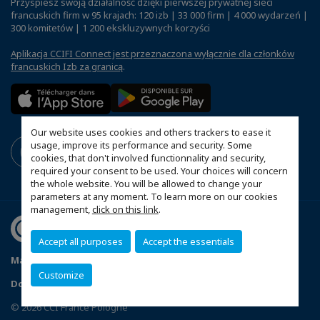
Przyspiesz swoją działalność dzięki pierwszej prywatnej sieci
francuskich firm w 95 krajach: 120 izb | 33 000 firm | 4 000 wydarzeń |
300 komitetów | 1 200 ekskluzywnych korzyści
Aplikacja CCIFI Connect jest przeznaczona wyłącznie dla członków
francuskich Izb za granicą
.
Our website uses cookies and others trackers to ease it
usage, improve its performance and security. Some
cookies, that don't involved functionnality and security,
required your consent to be used. Your choices will concern
the whole website. You will be allowed to change your
parameters at any moment. To learn more on our cookies
management,
click on this link
.
Accept all purposes
Accept the essentials
Mapa witryny
Polityka prywatności
Statut CCIFP
Customize
Dopasuj swoje ustawienia cookies
© 2026 CCI France Pologne