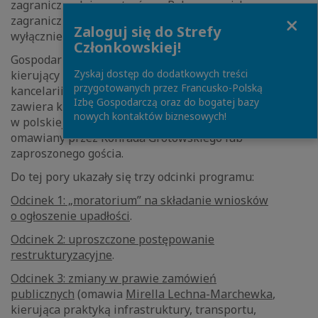
zagranicznych inwestorów w Polsce oraz ich
Close
zagranicznych prawników. Program ukazuje się
Zaloguj się do Strefy
wyłącznie w języku angielskim.
Członkowskiej!
Gospodarzem programu jest
Konrad Grotowski
,
Zyskaj dostęp do dodatkowych treści
kierujący praktyką restrukturyzacji i upadłości
przygotowanych przez Francusko-Polską
kancelarii Wardyński i Wspólnicy. Każdy odcinek
Izbę Gospodarczą oraz do bogatej bazy
zawiera krótkie podsumowanie informacje o sytuacji
nowych kontaktów biznesowych!
w polskiej gospodarce oraz dodatkowy, aktualny temat
omawiany przez Konrada Grotowskiego lub
zaproszonego gościa.
Do tej pory ukazały się trzy odcinki programu:
Odcinek 1: „moratorium” na składanie wniosków
o ogłoszenie upadłości
.
Odcinek 2: uproszczone postępowanie
restrukturyzacyjne
.
Odcinek 3: zmiany w prawie zamówień
publicznych
(omawia
Mirella Lechna-Marchewka
,
kierująca praktyką infrastruktury, transportu,