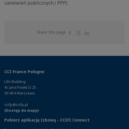
zamówień publicznych i PPP)
Share
Share
Share
Share this page
on
on
on
Facebook
Twitter
Linkedin
CCI France Pologne
Life Building
Al. Jana Pawła II 25
00-854 Warszawa
ccifp@ccifp.pl
(Dostęp do mapy)
Pobierz aplikację Izbową - CCIFI Connect