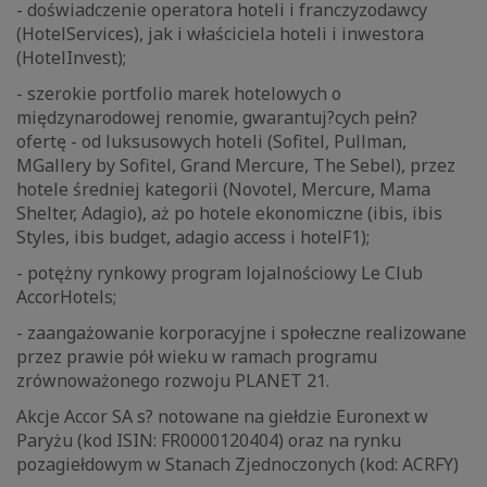
- doświadczenie operatora hoteli i franczyzodawcy
(HotelServices), jak i właściciela hoteli i inwestora
(HotelInvest);
- szerokie portfolio marek hotelowych o
międzynarodowej renomie, gwarantuj?cych pełn?
ofertę - od luksusowych hoteli (Sofitel, Pullman,
MGallery by Sofitel, Grand Mercure, The Sebel), przez
hotele średniej kategorii (Novotel, Mercure, Mama
Shelter, Adagio), aż po hotele ekonomiczne (ibis, ibis
Styles, ibis budget, adagio access i hotelF1);
- potężny rynkowy program lojalnościowy Le Club
AccorHotels;
- zaangażowanie korporacyjne i społeczne realizowane
przez prawie pół wieku w ramach programu
zrównoważonego rozwoju PLANET 21.
Akcje Accor SA s? notowane na giełdzie Euronext w
Paryżu (kod ISIN: FR0000120404) oraz na rynku
pozagiełdowym w Stanach Zjednoczonych (kod: ACRFY)