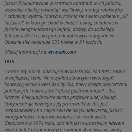
jakość.Zlokalizowane w centrach miast lub w ich pobliżu,
wszystkie obiekty posiadaj? wyj?tkowy, modny, relaksuj?cy
i
zabawny wystrój. Marka wyróżnia się swoim pakietem „all
inclusive”, w którego skład wchodz?: pokój, śniadanie w
formie nieograniczonego bufetu, dostęp do szybkiego
Internetu Wi-Fi i cała gama dodatkowych udogodnień.
Obecnie sieć obejmuje 233 hotele w 21 krajach.
Więcej informacji na
www.ibis.com
IBIS
Hotele tej marki
obiecuj? nowoczesność, komfort i serwis
w najlepszej cenie. Na przykład stworzyła rewolucyjn?
koncepcję łóżka Sweet Bed by ibis,
nowy design powierzchni
publicznych i nowoczesn? ofertę gastronomiczn? – ibis
Kitchen. Pielęgnuje także ducha profesjonalnej obsługi,
który inspiruje każdego z jej pracowników. Ibis jest
rozpoznawalny na całym świecie dzięki najwyższej jakości,
wiarygodności i odpowiedzialności za środowisko.
Utworzona w 1974 roku, dziś ibis jest europejskim liderem
wśród hoteli ekonomicznych i zajmuje 4 miejsce w swojej