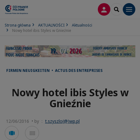
LOGOWANIE
SEARCH
Men
Strona główna
AKTUALNOŚCI
Aktualności
Nowy hotel ibis Styles w Gnieźnie
FIRMEN NEUIGKEITEN • ACTUS DES ENTREPRISES
Nowy hotel ibis Styles w
Gnieźnie
12/06/2016 • by :
t.szyszlo(@)wp.pl
Voir
Voir
en
en