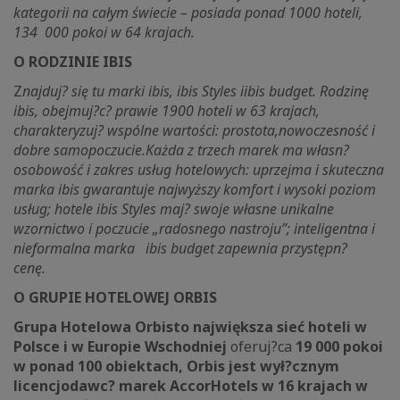
kategorii na całym świecie – posiada ponad 1000 hoteli,
134 000 pokoi w 64 krajach.
O RODZINIE IBIS
Z
najduj? się tu marki ibis
, ibis Styles iibis budget. Rodzinę
ibis, obejmuj?c? prawie 1900 hoteli w 63 krajach,
charakteryzuj? wspólne wartości: prostota,nowoczesność i
dobre samopoczucie.Każda z trzech marek ma własn?
osobowość i zakres usług hotelowych: uprzejma i skuteczna
marka ibis gwarantuje najwyższy komfort i wysoki poziom
usług; hotele ibis Styles maj? swoje własne unikalne
wzornictwo i poczucie „radosnego nastroju”; inteligentna i
nieformalna marka ibis budget zapewnia przystępn?
cenę.
O GRUPIE HOTELOWEJ ORBIS
Grupa Hotelowa Orbisto największa sieć hoteli w
Polsce i w Europie Wschodniej
oferuj?ca
19 000 pokoi
w ponad 100 obiektach, Orbis jest wył?cznym
licencjodawc? marek AccorHotels w 16 krajach w