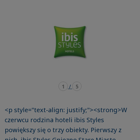
mode
mode
carousel
mosaïque
1
/
5
<p style="text-align: justify;"><strong>W
czerwcu rodzina hoteli ibis Styles
powiększy się o trzy obiekty. Pierwszy z
nich, ibis Styles Gniezno Stare Miasto,