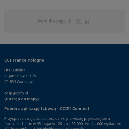
Share
Share
Share
Share this page
on
on
on
Facebook
Twitter
Linkedin
CCI France Pologne
Life Building
Al. Jana Pawła II 25
00-854 Warszawa
ccifp@ccifp.pl
(Dostęp do mapy)
Pobierz aplikację Izbową - CCIFI Connect
Przyspiesz swoją działalność dzięki pierwszej prywatnej sieci
francuskich firm w 95 krajach: 120 izb | 33 000 firm | 4 000 wydarzeń |
300 komitetów | 1 200 ekskluzywnych korzyści