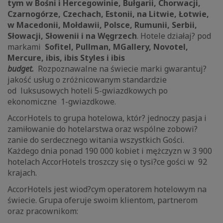
tym w Bośni i Hercegowinie, Bułgarii, Chorwacji,
Czarnogórze, Czechach, Estonii, na Litwie, Łotwie,
w Macedonii, Mołdawii, Polsce, Rumunii, Serbii,
Słowacji, Słowenii i na Węgrzech
. Hotele działaj? pod
markami
Sofitel, Pullman, MGallery, Novotel,
Mercure, ibis, ibis Styles i ibis
budget.
Rozpoznawalne na świecie marki gwarantuj?
jakość usług o zróżnicowanym standardzie
od luksusowych hoteli 5-gwiazdkowych po
ekonomiczne 1-gwiazdkowe.
AccorHotels to grupa hotelowa, któr? jednoczy pasja i
zamiłowanie do hotelarstwa oraz wspólne zobowi?
zanie do serdecznego witania wszystkich Gości.
Każdego dnia ponad 190 000 kobiet i mężczyzn w 3 900
hotelach AccorHotels troszczy się o tysi?ce gości w 92
krajach.
AccorHotels jest wiod?cym operatorem hotelowym na
świecie. Grupa oferuje swoim klientom, partnerom
oraz pracownikom: