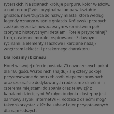
rycerskich. Na ścianach króluje purpura, kolor władców,
a nad recepcj? wisi oryginalna lampa w kształcie
gniazda, nawi?zuj?ca do nazwy miasta, która według
legendy oznacza właśnie gniazdo. Królewski przepych
zast?piony został nowoczesnym wzornictwem poł?
czonym z historycznymi detalami. Fotele przypominaj?
tron, naścienne murale inspirowane s? dawnymi
rycinami, a elementy szachowe i karciane nadaj?
wnętrzom lekkości i przekornego charakteru.
Dla rodziny i biznesu
Hotel w swojej ofercie posiada 70 nowoczesnych pokoi
dla 160 gości. Wśród nich znajduj? się cztery pokoje
przystosowane do potrzeb osób niepełnosprawnych
oraz szesnaście dedykowanych rodzicom z dziećmi - z
czterema miejscami do spania oraz telewizj? z
kanałami dziecięcymi. W całym budynku dostępny jest
darmowy szybki internetWiFi. Rodzice z dziećmi mog?
także skorzystać z k?cika zabaw i gier przygotowanych
dla najmłodszych.