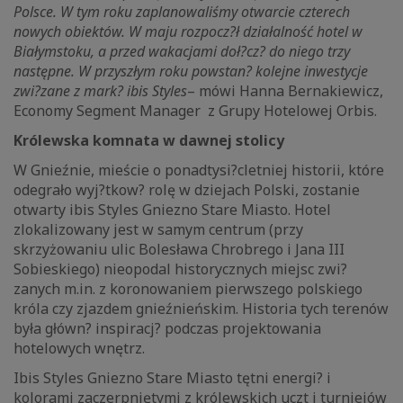
Polsce. W tym roku zaplanowaliśmy otwarcie czterech
nowych obiektów. W maju rozpocz?ł działalność hotel w
Białymstoku, a przed wakacjami doł?cz? do niego trzy
następne. W przyszłym roku powstan? kolejne inwestycje
zwi?zane z mark? ibis Styles
– mówi Hanna Bernakiewicz,
Economy Segment Manager z Grupy Hotelowej Orbis.
Królewska komnata w dawnej stolicy
W Gnieźnie, mieście o ponadtysi?cletniej historii, które
odegrało wyj?tkow? rolę w dziejach Polski, zostanie
otwarty ibis Styles Gniezno Stare Miasto. Hotel
zlokalizowany jest w samym centrum (przy
skrzyżowaniu ulic Bolesława Chrobrego i Jana III
Sobieskiego) nieopodal historycznych miejsc zwi?
zanych m.in. z koronowaniem pierwszego polskiego
króla czy zjazdem gnieźnieńskim. Historia tych terenów
była główn? inspiracj? podczas projektowania
hotelowych wnętrz.
Ibis Styles Gniezno Stare Miasto tętni energi? i
kolorami zaczerpniętymi z królewskich uczt i turniejów