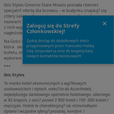
Ibis Styles Gniezno Stare Miasto posiada również
specjaln? ofertę dla biznesu – w budynku znajduj? się
cztery sale konferencyjne o nieprzypadkowych
Close
nazwach: Ksi?żęce Ogrody, Lech, Czech oraz Rus. Każda
Zaloguj się do Strefy
z nich wyposażona jest w nowoczesny sprzęt,
Członkowskiej!
nagłośnienie oraz telewizor multimedialny.
Zyskaj dostęp do dodatkowych treści
Na Gości czekaj? również oferty restauracji Pietrak,
przygotowanych przez Francusko-Polską
która serwuje śniadania w formie szwedzkiego
Izbę Gospodarczą oraz do bogatej bazy
bufetu, oraz czynnego cał? dobę Lobby Baru z bogatym
nowych kontaktów biznesowych!
wyborem przek?sek i napojów.
***
ibis Styles
To marka hoteli ekonomicznych o wyj?tkowych
osobowościach i stylach, należ?ca do AccorHotels,
największego światowego operatora hotelowego, obecnego
w 92 krajach, z sieci? ponad 3 900 hoteli i 190 000 kobiet i
mężczyzn. Hotele te charakteryzuj? się różnorodnymi
stylami i wszystkie oferuj? prostotę, komfort i