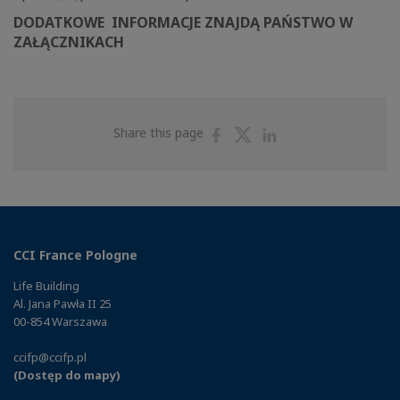
DODATKOWE INFORMACJE ZNAJDĄ PAŃSTWO W
ZAŁĄCZNIKACH
Share
Share
Share
Share this page
on
on
on
Facebook
Twitter
Linkedin
CCI France Pologne
Life Building
Al. Jana Pawła II 25
00-854 Warszawa
ccifp@ccifp.pl
(Dostęp do mapy)