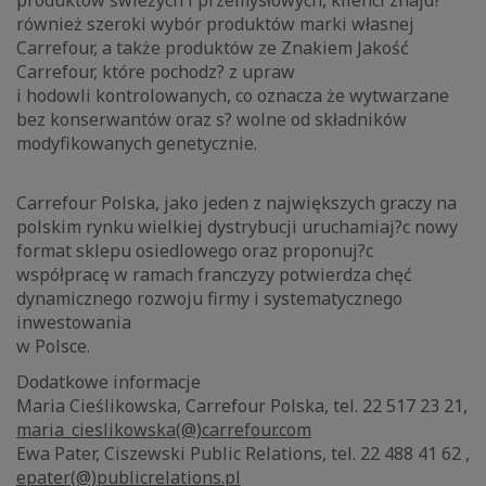
produktów świeżych i przemysłowych, klienci znajd?
również szeroki wybór produktów marki własnej
Carrefour, a także produktów ze Znakiem Jakość
Carrefour, które pochodz? z upraw
i hodowli kontrolowanych, co oznacza że wytwarzane
bez konserwantów oraz s? wolne od składników
modyfikowanych genetycznie.
Carrefour Polska, jako jeden z największych graczy na
polskim rynku wielkiej dystrybucji uruchamiaj?c nowy
format sklepu osiedlowego oraz proponuj?c
współpracę w ramach franczyzy potwierdza chęć
dynamicznego rozwoju firmy i systematycznego
inwestowania
w Polsce.
Dodatkowe informacje
Maria Cieślikowska, Carrefour Polska, tel. 22 517 23 21,
maria_cieslikowska(@)carrefour.com
Ewa Pater, Ciszewski Public Relations, tel. 22 488 41 62 ,
epater(@)publicrelations.pl