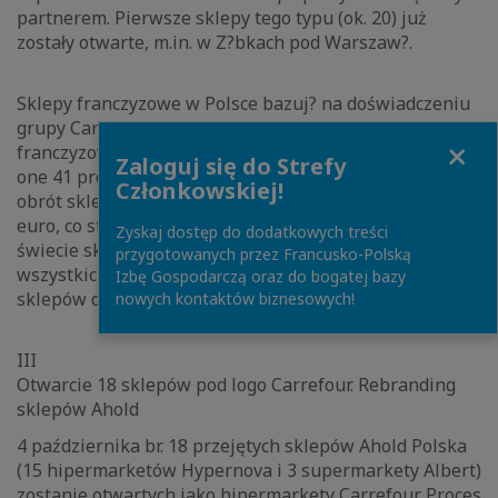
partnerem. Pierwsze sklepy tego typu (ok. 20) już
zostały otwarte, m.in. w Z?bkach pod Warszaw?.
Sklepy franczyzowe w Polsce bazuj? na doświadczeniu
grupy Carrefour, która posiada ponad 4300 sklepów
Close
franczyzowych w 17 krajach na całym świecie. Stanowi?
Zaloguj się do Strefy
one 41 procent całego parku sklepów Carrefour. Roczny
Członkowskiej!
obrót sklepów franczyzowych wynosi ponad 17 mld
euro, co stanowi 26 procent obrotów całej grupy. Na
Zyskaj dostęp do dodatkowych treści
świecie sklepy franczyzowe Carrefour występuj? we
przygotowanych przez Francusko-Polską
wszystkich formatach: hipermarketów, supermarketów,
Izbę Gospodarczą oraz do bogatej bazy
sklepów dyskontowych i sklepów osiedlowych.
nowych kontaktów biznesowych!
III
Otwarcie 18 sklepów pod logo Carrefour. Rebranding
sklepów Ahold
4 października br. 18 przejętych sklepów Ahold Polska
(15 hipermarketów Hypernova i 3 supermarkety Albert)
zostanie otwartych jako hipermarkety Carrefour. Proces