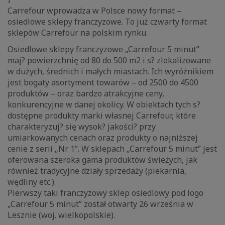
Carrefour wprowadza w Polsce nowy format –
osiedlowe sklepy franczyzowe. To już czwarty format
sklepów Carrefour na polskim rynku.
Osiedlowe sklepy franczyzowe „Carrefour 5 minut”
maj? powierzchnię od 80 do 500 m2 i s? zlokalizowane
w dużych, średnich i małych miastach. Ich wyróżnikiem
jest bogaty asortyment towarów – od 2500 do 4500
produktów – oraz bardzo atrakcyjne ceny,
konkurencyjne w danej okolicy. W obiektach tych s?
dostępne produkty marki własnej Carrefour, które
charakteryzuj? się wysok? jakości? przy
umiarkowanych cenach oraz produkty o najniższej
cenie z serii „Nr 1”. W sklepach „Carrefour 5 minut” jest
oferowana szeroka gama produktów świeżych, jak
również tradycyjne działy sprzedaży (piekarnia,
wędliny etc.).
Pierwszy taki franczyzowy sklep osiedlowy pod logo
„Carrefour 5 minut” został otwarty 26 września w
Lesznie (woj. wielkopolskie).