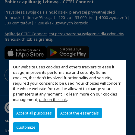
Pobierz aplikację Izbową - CCIFI Connect
Przyspiesz swoją działalność dzięki pierwszej prywatnej sieci
francuskich firm w 95 krajach: 120 izb | 33 000 firm | 4 000 wydarzeń |
300 komitetów | 1 200 ekskluzywnych korzyści
Aplikacja CCIFI Connect jest przeznaczona wyłącznie dla członków
francuskich Izb za granicą
.
Our website uses cookies and others trackers to ease it
usage, improve its performance and security. Some
cookies, that don't involved functionnality and security,
required your consent to be used. Your choices will concern
the whole website. You will be allowed to change your
parameters at any moment. To learn more on our cookies
management,
click on this link
.
Accept all purposes
Accept the essentials
Mapa witryny
Polityka prywatności
Statut CCIFP
Customize
Dopasuj swoje ustawienia cookies