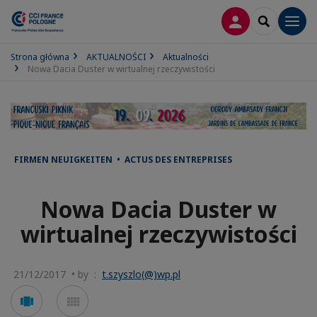
LOGOWANIE
SEARCH
Men
Strona główna
AKTUALNOŚCI
Aktualności
Nowa Dacia Duster w wirtualnej rzeczywistości
FIRMEN NEUIGKEITEN • ACTUS DES ENTREPRISES
Nowa Dacia Duster w
wirtualnej rzeczywistości
21/12/2017 • by :
t.szyszlo(@)wp.pl
Voir
Voir
en
en