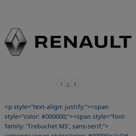
mode
mode
carousel
mosaïque
1
/
2
<p style="text-align: justify;"><span
style="color: #000000;"><span style="font-
family: 'Trebuchet MS', sans-serif;">
<strong><span style="color: #00000a;">Od