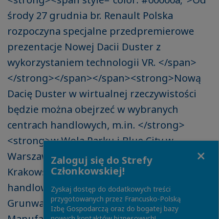
środy 27 grudnia br. Renault Polska
rozpoczyna specjalne przedpremierowe
prezentacje Nowej Dacii Duster z
wykorzystaniem technologii VR. </span>
</strong></span></span><strong>Nową
Dacię Duster w wirtualnej rzeczywistości
będzie można obejrzeć w wybranych
centrach handlowych, m.in. </strong>
<strong>w Wola Parku i Blue City w
Close
Warszawie, w Galerii
Zaloguj się do Strefy
Członkowskiej!
Krakowskiej, </strong><strong>w galerii
handlowej Sfera w Bielsko-Białej, w Pasażu
Zyskaj dostęp do dodatkowych treści
przygotowanych przez Francusko-Polską
Grunwaldzkim we Wrocławiu, w
Izbę Gospodarczą oraz do bogatej bazy
Manufakturze w Łodzi, </strong>
nowych kontaktów biznesowych!