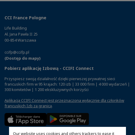
CCI France Pologne
Life Building
Al. Jana Pawła II 25
00-854 Warszawa
ccifp@ccifp.pl
(Dostęp do mapy)
Pobierz aplikację Izbową - CCIFI Connect
Przyspiesz swoją działalność dzięki pierwszej prywatnej sieci
francuskich firm w 95 krajach: 120 izb | 33 000 firm | 4 000 wydarzeń |
300 komitetów | 1 200 ekskluzywnych korzyści
Aplikacja CCIFI Connect jest przeznaczona wyłącznie dla członków
francuskich Izb za granicą
.
Our website uses cookies and others trackers to ease it