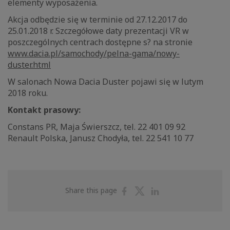
elementy wyposażenia.
Akcja odbędzie się w terminie od 27.12.2017 do
25.01.2018 r. Szczegółowe daty prezentacji VR w
poszczególnych centrach dostępne s? na stronie
www.dacia.pl/samochody/pelna-gama/nowy-
duster.html
W salonach Nowa Dacia Duster pojawi się w lutym
2018 roku.
Kontakt prasowy:
Constans PR, Maja Świerszcz, tel. 22 401 09 92
Renault Polska, Janusz Chodyła, tel. 22 541 10 77
Share
Share
Share
Share this page
on
on
on
Facebook
Twitter
Linkedin