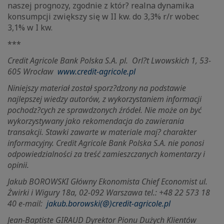
naszej prognozy, zgodnie z któr? realna dynamika
konsumpcji zwiększy się w II kw. do 3,3% r/r wobec
3,1% w I kw.
***
Credit Agricole Bank Polska S.A. pl.
Orl?t Lwowskich 1, 53-
605 Wrocław
www.credit-agricole.pl
Niniejszy materiał został sporz?dzony na podstawie
najlepszej wiedzy autorów, z wykorzystaniem informacji
pochodz?cych ze sprawdzonych źródeł. Nie może on być
wykorzystywany jako rekomendacja do zawierania
transakcji. Stawki zawarte w materiale maj? charakter
informacyjny. Credit Agricole Bank Polska S.A. nie ponosi
odpowiedzialności za treść zamieszczanych komentarzy i
opinii.
Jakub BOROWSKI Główny Ekonomista Chief Economist ul.
Żwirki i Wigury 18a, 02-092 Warszawa tel.: +48 22 573 18
40 e-mail:
jakub.borowski(@)credit-agricole.pl
Jean-Baptiste GIRAUD Dyrektor Pionu Dużych Klientów