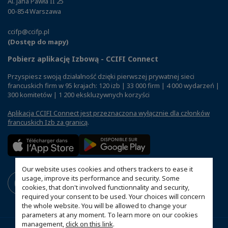
Al. Jana Pawła II 25
00-854 Warszawa
ccifp@ccifp.pl
(Dostęp do mapy)
Pobierz aplikację Izbową - CCIFI Connect
Przyspiesz swoją działalność dzięki pierwszej prywatnej sieci
francuskich firm w 95 krajach: 120 izb | 33 000 firm | 4 000 wydarzeń |
300 komitetów | 1 200 ekskluzywnych korzyści
Aplikacja CCIFI Connect jest przeznaczona wyłącznie dla członków
francuskich Izb za granicą
.
Our website uses cookies and others trackers to ease it
usage, improve its performance and security. Some
cookies, that don't involved functionnality and security,
required your consent to be used. Your choices will concern
the whole website. You will be allowed to change your
parameters at any moment. To learn more on our cookies
management,
click on this link
.