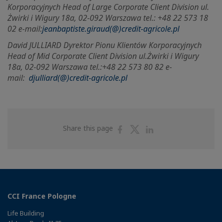
Korporacyjnych Head of Large Corporate Client Division ul.
Żwirki i Wigury 18a, 02-092 Warszawa tel.: +48 22 573 18
02 e-mail:
jeanbaptiste.giraud(@)credit-agricole.pl
David JULLIARD Dyrektor Pionu Klientów Korporacyjnych
Head of Mid Corporate Client Division ul.
Żwirki i Wigury
18a, 02-092 Warszawa tel.:+48 22 573 80 82 e-
mail:
djulliard(@)credit-agricole.pl
Share
Share
Share
Share this page
on
on
on
Facebook
Twitter
Linkedin
CCI France Pologne
Life Building