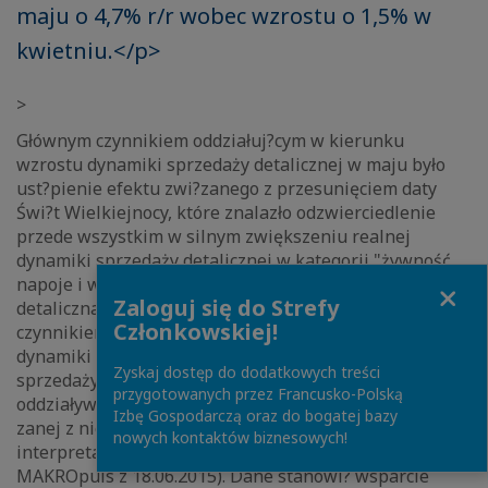
maju o 4,7% r/r wobec wzrostu o 1,5% w
kwietniu.</p>
>
Głównym czynnikiem oddziałuj?cym w kierunku
wzrostu dynamiki sprzedaży detalicznej w maju było
ust?pienie efektu zwi?zanego z przesunięciem daty
Świ?t Wielkiejnocy, które znalazło odzwierciedlenie
przede wszystkim w silnym zwiększeniu realnej
dynamiki sprzedaży detalicznej w kategorii "żywność,
napoje i wyroby tytoniowe” oraz w kategorii "sprzedaż
Close
Zaloguj się do Strefy
detaliczna w niewyspecjalizowanych sklepach”. Drugim
Członkowskiej!
czynnikiem oddziałuj?cym w kierunku zwiększenia
dynamiki sprzedaży w maju był silny wzrost realnej
Zyskaj dostęp do dodatkowych treści
sprzedaży pojazdów samochodowych spowodowany
przygotowanych przez Francusko-Polską
oddziaływaniem efektu niskiej bazy sprzed roku zwi?
Izbę Gospodarczą oraz do bogatej bazy
zanej z niepewności? przedsiębiorców co do
nowych kontaktów biznesowych!
interpretacji nowych przepisów podatkowych (por.
MAKROpuls z 18.06.2015). Dane stanowi? wsparcie