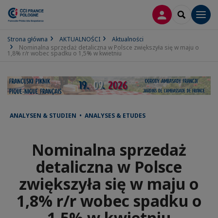
LOGOWANIE
SEARCH
Men
Strona główna
AKTUALNOŚCI
Aktualności
Nominalna sprzedaż detaliczna w Polsce zwiększyła się w maju o
1,8% r/r wobec spadku o 1,5% w kwietniu
ANALYSEN & STUDIEN • ANALYSES & ETUDES
Nominalna sprzedaż
detaliczna w Polsce
zwiększyła się w maju o
1,8% r/r wobec spadku o
1,5% w kwietniu