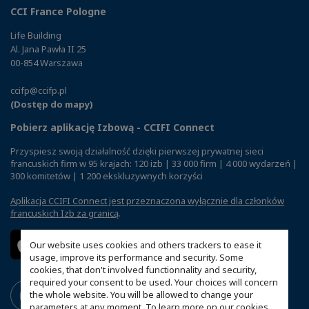
CCI France Pologne
Life Building
Al. Jana Pawła II 25
00-854 Warszawa
ccifp@ccifp.pl
(Dostęp do mapy)
Pobierz aplikację Izbową - CCIFI Connect
Przyspiesz swoją działalność dzięki pierwszej prywatnej sieci
francuskich firm w 95 krajach: 120 izb | 33 000 firm | 4 000 wydarzeń |
300 komitetów | 1 200 ekskluzywnych korzyści
Aplikacja CCIFI Connect jest przeznaczona wyłącznie dla członków
francuskich Izb za granicą
.
Our website uses cookies and others trackers to ease it
usage, improve its performance and security. Some
cookies, that don't involved functionnality and security,
required your consent to be used. Your choices will concern
the whole website. You will be allowed to change your
parameters at any moment. To learn more on our cookies