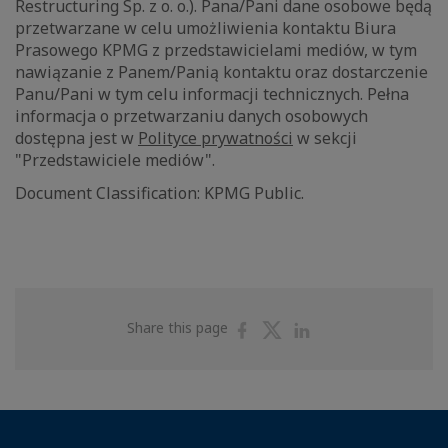
Restructuring Sp. z o. o.). Pana/Pani dane osobowe będą
przetwarzane w celu umożliwienia kontaktu Biura
Prasowego KPMG z przedstawicielami mediów, w tym
nawiązanie z Panem/Panią kontaktu oraz dostarczenie
Panu/Pani w tym celu informacji technicznych. Pełna
informacja o przetwarzaniu danych osobowych
dostępna jest w
Polityce prywatności
w sekcji
"Przedstawiciele mediów".
Document Classification: KPMG Public.
Share
Share
Share
Share this page
on
on
on
Facebook
Twitter
Linkedin