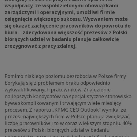
współpracy, ze współdzielonymi obowiązkami
zarządczymi i operacyjnymi, umożliwi firmie
osiągnięcie większego sukcesu. Wyzwaniem może
się okazać zachęcenie pracowników do powrotu do
biura – zdecydowana większość prezesów z Polski
biorących udział w badaniu planuje całkowicie
zrezygnować z pracy zdalnej.
Pomimo niskiego poziomu bezrobocia w Polsce firmy
borykają się z problemem braku odpowiednio
wykwalifikowanych pracowników. Znalezienie
najlepszych kandydatów na specjalistyczne stanowiska
bywa skomplikowanym i trwającym wiele miesięcy
procesem. Z raportu „KPMG CEO Outlook” wynika, że
prezesi największych firm w Polsce planują zwiększać
liczbę pracowników i to w coraz większym stopniu. 40%
prezesów z Polski biorących udział w badaniu
potwierdziło, że w ciągu nadchodzących 3 lat zamierza