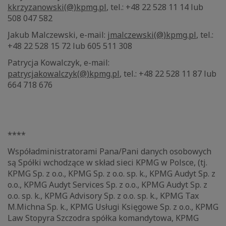
kkrzyzanowski(@)kpmg.pl
, tel.: +48 22 528 11 14 lub
508 047 582
Jakub Malczewski, e-mail:
jmalczewski(@)kpmg.pl
, tel.:
+48 22 528 15 72 lub 605 511 308
Patrycja Kowalczyk, e-mail:
patrycjakowalczyk(@)kpmg.pl
, tel.: +48 22 528 11 87 lub
664 718 676
****
Współadministratorami Pana/Pani danych osobowych
są Spółki wchodzące w skład sieci KPMG w Polsce, (tj.
KPMG Sp. z o.o., KPMG Sp. z o.o. sp. k., KPMG Audyt Sp. z
o.o., KPMG Audyt Services Sp. z o.o., KPMG Audyt Sp. z
o.o. sp. k., KPMG Advisory Sp. z o.o. sp. k., KPMG Tax
M.Michna Sp. k., KPMG Usługi Księgowe Sp. z o.o., KPMG
Law Stopyra Szczodra spółka komandytowa, KPMG