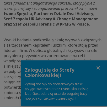
także fundament długotrwałego sukcesu, który płynie z
wewnętrznej siły i zaangażowania pracowników –
mówi
Iwona Sprycha, Partner w Dziale Deal Advisory,
Szef Zespołu HR Advisory & Change Management
oraz Szef Zespołu Forensic w KPMG w Polsce.
Wyniki badania podkreślają skalę wyzwań związanych
z zarządzaniem kapitałem ludzkim, które stoją przed
liderami firm. W obliczu globalnych kryzysów na sile
przybiera przywództwo zorientowane na cel i
współpracę. 80% respondentów z Polski uważa, że
Close
silniejszy nacisk na przywództwo oparte na
Zaloguj się do Strefy
współpracy, ze współdzielonymi obowiązkami
Członkowskiej!
zarządczymi i operacyjnymi, umożliwi firmie
osiągnięcie większego sukcesu. 60% CEO z Polski
Zyskaj dostęp do dodatkowych treści
potwierdza, że biorąc pod uwagę, w jakim tempie
przygotowanych przez Francusko-Polską
zmienia się świat, ciągła niepewność co do przyszłości
Izbę Gospodarczą oraz do bogatej bazy
zmieniła ich sposób myślenia o planowaniu sukcesji.
nowych kontaktów biznesowych!