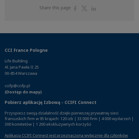
Share
Share
Share
Share this page
on
on
on
Facebook
Twitter
Linkedin
CCI France Pologne
Life Building
Al. Jana Pawła II 25
00-854 Warszawa
ccifp@ccifp.pl
(Dostęp do mapy)
Pobierz aplikację Izbową - CCIFI Connect
Przyspiesz swoją działalność dzięki pierwszej prywatnej sieci
francuskich firm w 95 krajach: 120 izb | 33 000 firm | 4 000 wydarzeń |
300 komitetów | 1 200 ekskluzywnych korzyści
Aplikacja CCIFI Connect jest przeznaczona wyłącznie dla członków