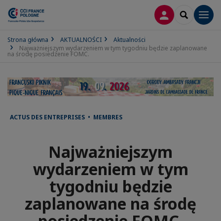
LOGOWANIE
SEARCH
Men
Strona główna
AKTUALNOŚCI
Aktualności
Najważniejszym wydarzeniem w tym tygodniu będzie zaplanowane
na środę posiedzenie FOMC.
ACTUS DES ENTREPRISES • MEMBRES
Najważniejszym
wydarzeniem w tym
tygodniu będzie
zaplanowane na środę
posiedzenie FOMC.