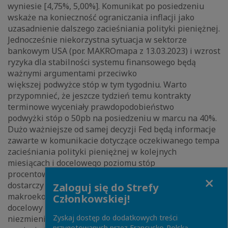
wyniesie [4,75%, 5,00%]. Komunikat po posiedzeniu
wskaże na konieczność ograniczania inflacji jako
uzasadnienie dalszego zacieśniania polityki pieniężnej.
Jednocześnie niekorzystna sytuacja w sektorze
bankowym USA (por. MAKROmapa z 13.03.2023) i wzrost
ryzyka dla stabilności systemu finansowego będą
ważnymi argumentami przeciwko
większej podwyżce stóp w tym tygodniu. Warto
przypomnieć, że jeszcze tydzień temu kontrakty
terminowe wyceniały prawdopodobieństwo
podwyżki stóp o 50pb na posiedzeniu w marcu na 40%.
Dużo ważniejsze od samej decyzji Fed będą informacje
zawarte w komunikacie dotyczące oczekiwanego tempa
zacieśniania polityki pieniężnej w kolejnych
miesiącach i docelowego poziomu stóp
procentowych. Więcej informacji w tym zakresie
Close
dostarczy również najnowsza projekcja
Zaloguj się do Strefy
makroekonomiczna członków FOMC. Oczekujemy, że
Członkowskiej!
docelowy poziom stóp procentowych pozostanie
Zyskaj dostęp do dodatkowych treści
niezmieniony względem grudniowej projekcji i
przygotowanych przez Francusko-Polską