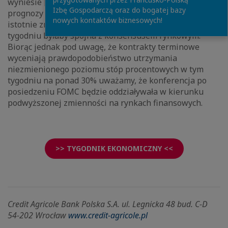
wyniesie [5,00%, 5,25%]. Jednocześnie uważamy, że
Izbę Gospodarczą oraz do bogatej bazy
prognozy inflacji i stopy bezrobocia nie zostaną
nowych kontaktów biznesowych!
istotnie zrewidowane. Podwyżka stóp o 25pb w tym
tygodniu byłaby spójna z konsensusem rynkowym.
Biorąc jednak pod uwagę, że kontrakty terminowe
wyceniają prawdopodobieństwo utrzymania
niezmienionego poziomu stóp procentowych w tym
tygodniu na ponad 30% uważamy, że konferencja po
posiedzeniu FOMC będzie oddziaływała w kierunku
podwyższonej zmienności na rynkach finansowych.
>> TYGODNIK EKONOMICZNY <<
Credit Agricole Bank Polska S.A. ul. Legnicka 48 bud. C-D
54-202 Wrocław
www.credit-agricole.pl