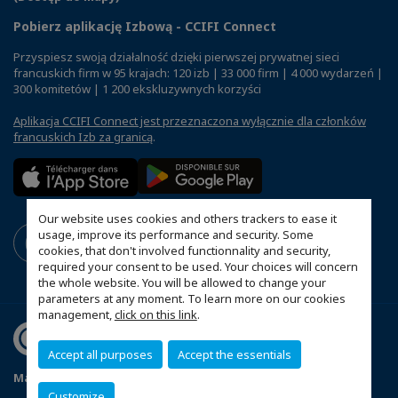
Pobierz aplikację Izbową - CCIFI Connect
Przyspiesz swoją działalność dzięki pierwszej prywatnej sieci
francuskich firm w 95 krajach: 120 izb | 33 000 firm | 4 000 wydarzeń |
300 komitetów | 1 200 ekskluzywnych korzyści
Aplikacja CCIFI Connect jest przeznaczona wyłącznie dla członków
francuskich Izb za granicą
.
Our website uses cookies and others trackers to ease it
usage, improve its performance and security. Some
cookies, that don't involved functionnality and security,
required your consent to be used. Your choices will concern
the whole website. You will be allowed to change your
parameters at any moment. To learn more on our cookies
management,
click on this link
.
Accept all purposes
Accept the essentials
Mapa witryny
Polityka prywatności
Statut CCIFP
Customize