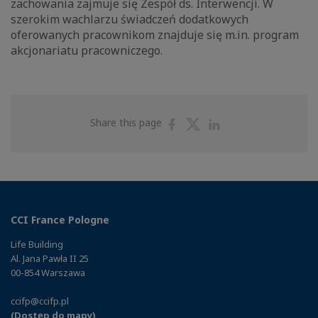
zachowania zajmuje się Zespół ds. Interwencji. W
szerokim wachlarzu świadczeń dodatkowych
oferowanych pracownikom znajduje się m.in. program
akcjonariatu pracowniczego.
Share
Share
Share
Share this page
on
on
on
Facebook
Twitter
Linkedin
CCI France Pologne
Life Building
Al. Jana Pawła II 25
00-854 Warszawa
ccifp@ccifp.pl
(Dostęp do mapy)