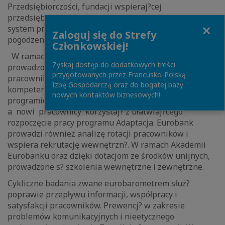
Przedsiębiorczości, fundacji wspieraj?cej
przedsiębiorczość wśród studentów. Poprzez zmianowy
Close
system pracy umożliwia swym młodym pracownikom
Zaloguj się do Strefy
pogodzenie nauki i pracy.
Członkowskiej!
W ramach programu rozwoju personalnego
Zyskaj dostęp do dodatkowych treści
prowadzone s? oceny kompetencji i wyników
przygotowanych przez Francusko-Polską
pracowników. Managerowie doskonal? swoje
Izbę Gospodarczą oraz do bogatej bazy
kompetencje dzięki ocenom 360 stopni i udziałowi w
nowych kontaktów biznesowych!
programie High - Potential,
a nowi pracownicy korzystaj? z ułatwiaj?cego
rozpoczęcie pracy programu Adaptacja. Eurobank
prowadzi również analizę rotacji pracowników i
wspiera rekrutację wewnętrzn?. W ramach Akademii
Eurobanku oraz dzięki dotacjom ze środków unijnych,
prowadzone s? szkolenia wewnętrzne i zewnętrzne.
Cykliczne badania zwane eurobarometrem służ?
poprawie przepływu informacji, współpracy i
satysfakcji pracowników. Prewencj? w zakresie
problemów komunikacyjnych i nieetycznego