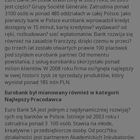
jest części? Grupy Société Générale. Zatrudnia ponad
3100 osób w ponad 480 oddziałach w całej Polsce. Jako
pierwszy bank w Polsce eurobank wprowadził kredyt
dostępny w 15 minut, kartę kredytow? wydawan? od
ręki, rozbudowan? sieć wpłatomatów. Bank rozwija się
również na zasadzie franczyzy, dzięki czemu w przeci?
gu trzech lat zostało otwartych prawie 100 placówek
pod szyldem eurobank partner. Od momentu
powstania, z usług eurobanku skorzystało ponad
milion klientów. W 2008 roku firma osi?gnęła najlepszy
w swej historii zysk ze sprzedaży produktów, który
wyniósł ponad 185 mln PLN.
Eurobank był mianowany również w kategorii
Najlepszy Pracodawca
Euro Bank SA jest jednym z najdynamiczniej rozwijaj?
cych się banków w Polsce. Istnieje od 2003 roku i
zatrudnia ponad 3 100 osób. Stawia na młode,
kreatywne i przedsiębiorcze osoby. Od pocz?tku
działalności jest partnerem Akademickich Inkubatorów