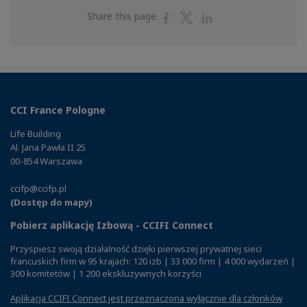
Share
Share
Share
Share this page
on
on
on
Facebook
Twitter
Linkedin
CCI France Pologne
Life Building
Al. Jana Pawła II 25
00-854 Warszawa
ccifp@ccifp.pl
(Dostęp do mapy)
Pobierz aplikację Izbową - CCIFI Connect
Przyspiesz swoją działalność dzięki pierwszej prywatnej sieci
francuskich firm w 95 krajach: 120 izb | 33 000 firm | 4 000 wydarzeń |
300 komitetów | 1 200 ekskluzywnych korzyści
Aplikacja CCIFI Connect jest przeznaczona wyłącznie dla członków