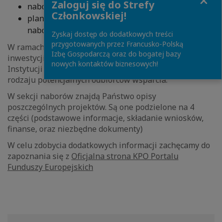
Zaloguj się do Strefy
naboru ciągłego
Członkowskiej!
planowanych, aktualnych oraz zakończonych
naborów
Zyskaj dostęp do dodatkowych treści
przygotowanych przez Francusko-Polską
W ramach konkursów widnieje nazwa wraz z numerem
Izbę Gospodarczą oraz do bogatej bazy
inwestycji. Następnie, podane są informacje względem
nowych kontaktów biznesowych!
Instytucji odpowiedzialnej za realizację inwestycji oraz
rodzaju potencjalnych odbiorców wsparcia.
W sekcji naborów znajdą Państwo opisy
poszczególnych projektów. Są one podzielone na 4
części (podstawowe informacje, składanie wniosków,
finanse, oraz niezbędne dokumenty)
W celu zdobycia dodatkowych informacji zachęcamy do
zapoznania się z
Oficjalna strona KPO Portalu
Funduszy Europejskich