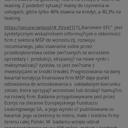
leasing. Z podobn? sytuacj? mamy do czynienia w
usługach, gdzie tylko 46% stawia na kredyt, a 40,3% na
leasing.
https://secure.netpr.pl/#_ftnref1
[1]„Barometr EFL” jest
syntetycznym wskaźnikiem informuj?cym o skłonności
firm z sektora MŚP do wzrostu (tj. rozwoju
rozumianego, jako stawianie sobie przez
przedsiębiorstwa celów zwi?zanych ze wzrostem
sprzedaży i produkcji, ekspansj? na nowe rynki i
maksymalizacj? zysków, co jest zwi?zane z
inwestycjami w środki trwałe). Prognozowana na dany
kwartał kondycja finansowa firm MŚP daje punkt
odniesienia do wnioskowania o zakładanym kierunku
zmian, które sprzyjaj? wzrostowi lub działaj? hamuj?co
na rozwój firm. Badanie przygotowywane jest przez
Ecorys na zlecenie Europejskiego Funduszu
Leasingowego SA., a jego wyniki s? publikowane co
kwartał. Jego uczestnicy to mikro, małe i średnie firmy
terenu całej Polski. W badaniu wzięła udział
reprezentatywna grupa 600 mikro, małych i średnich