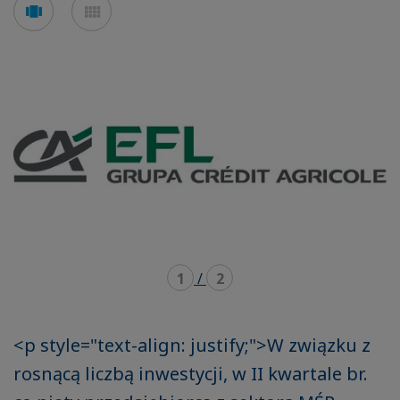
Voir
Voir
en
en
mode
mode
carousel
mosaïque
1
/
2
<p style="text-align: justify;">W związku z
rosnącą liczbą inwestycji, w II kwartale br.