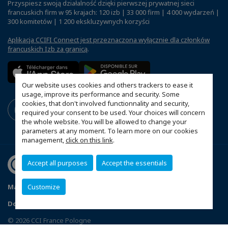
Przyspiesz swoją działalność dzięki pierwszej prywatnej sieci
francuskich firm w 95 krajach: 120 izb | 33 000 firm | 4 000 wydarzeń |
300 komitetów | 1 200 ekskluzywnych korzyści
Aplikacja CCIFI Connect jest przeznaczona wyłącznie dla członków
francuskich Izb za granicą
.
Our website uses cookies and others trackers to ease it
usage, improve its performance and security. Some
cookies, that don't involved functionnality and security,
required your consent to be used. Your choices will concern
the whole website. You will be allowed to change your
parameters at any moment. To learn more on our cookies
management,
click on this link
.
Accept all purposes
Accept the essentials
Mapa witryny
Polityka prywatności
Statut CCIFP
Customize
Dopasuj swoje ustawienia cookies
© 2026 CCI France Pologne