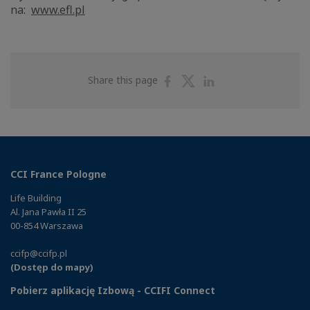
na:
www.efl.pl
Share
Share
Share
Share this page
on
on
on
Facebook
Twitter
Linkedin
CCI France Pologne
Life Building
Al. Jana Pawła II 25
00-854 Warszawa
ccifp@ccifp.pl
(Dostęp do mapy)
Pobierz aplikację Izbową - CCIFI Connect