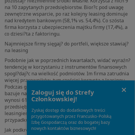
pozostaj? niezmiennie środki własne. Korzysta z nich 9
na 10 zapytanych przedsiębiorstw. Bior?c pod uwagę
zewnętrzne wsparcie, po raz kolejny leasing dominuje
nad kredytem bankowym (58,1% vs. 54,4%). Co szósta
firma korzysta z ubezpieczenia majtku firmy (17,4%), a
co dziesi?ta z faktoringu.
Najmniejsze firmy sięgaj? do portfeli, większe stawiaj?
na leasing
Podobnie jak w poprzednich kwartałach, widać wyraźn?
tendencję w korzystaniu z instrumentów finansowych
spogl?daj?c na wielkość podmiotów. Im firma zatrudnia
więcej pracowników, tym częściej korzysta z leasingu.
Close
Podczas gdy wśród mikro firm 45,5% zarz?dzaj?cych
Zaloguj się do Strefy
bazuje na leasingu, to wśród małych ten odsetek
Członkowskiej!
wynosi 61,4%, a wśród średnich podmiotów aż 71,7%
przedsiębiorców finansuje swoj? działalność
Zyskaj dostęp do dodatkowych treści
leasingiem. Podobn? zależność mamy również w
przygotowanych przez Francusko-Polską
przypadku ubezpieczenia maj?tku oraz faktoringu.
Izbę Gospodarczą oraz do bogatej bazy
nowych kontaktów biznesowych!
Jak podkreśla Radosław Kuczyński, prezes EFL, takie