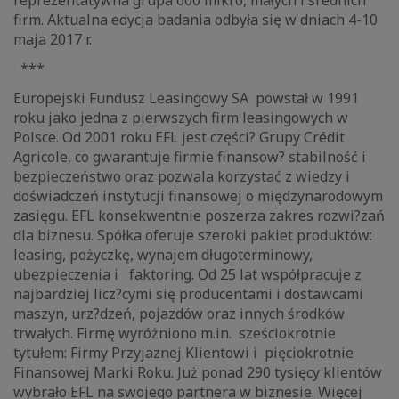
firm. Aktualna edycja badania odbyła się w dniach 4-10
maja 2017 r.
***
Europejski Fundusz Leasingowy SA powstał w 1991
roku jako jedna z pierwszych firm leasingowych w
Polsce. Od 2001 roku EFL jest części? Grupy Crédit
Agricole, co gwarantuje firmie finansow? stabilność i
bezpieczeństwo oraz pozwala korzystać z wiedzy i
doświadczeń instytucji finansowej o międzynarodowym
zasięgu. EFL konsekwentnie poszerza zakres rozwi?zań
dla biznesu. Spółka oferuje szeroki pakiet produktów:
leasing, pożyczkę, wynajem długoterminowy,
ubezpieczenia i faktoring. Od 25 lat współpracuje z
najbardziej licz?cymi się producentami i dostawcami
maszyn, urz?dzeń, pojazdów oraz innych środków
trwałych. Firmę wyróżniono m.in. sześciokrotnie
tytułem: Firmy Przyjaznej Klientowi i pięciokrotnie
Finansowej Marki Roku. Już ponad 290 tysięcy klientów
wybrało EFL na swojego partnera w biznesie. Więcej