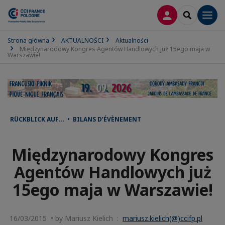
LOGOWANIE
SEARCH
Men
Strona główna
AKTUALNOŚCI
Aktualności
Międzynarodowy Kongres Agentów Handlowych już 15ego maja w
Warszawie!
RÜCKBLICK AUF... • BILANS D’ÉVÈNEMENT
Międzynarodowy Kongres
Agentów Handlowych już
15ego maja w Warszawie!
16/03/2015 • by Mariusz Kielich :
mariusz.kielich(@)ccifp.pl