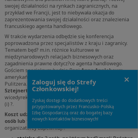
swojej działalności na rynkach zagranicznych, na
przykład we Francji, jest to niebywała okazja do
zaprezentowania swojej działalności oraz znalezienia
francuskiego agenta handlowego.
W trakcie wydarzenia odbędzie się konferencja
poprowadzona przez specjalistów z kraju i zagranicy.
Tematem będ? m.in. różnice kulturowe w
międzynarodowych relacjach biznesowych oraz
zagadnienia prawne dotycz?ce agenta handlowego.
Gościem specjalnym będzie Pani
Anne Applebaum
,
Close
amerykańsko-polska dziennikarka, laureatka Nagrody
Zaloguj się do Strefy
Pulitzera. Prelegentami będ? również adw.
Olga
Członkowskiej!
Sztejnert-Roszak
oraz Pani
Nathalie Lorrain
-
wicedyrektor firmy doradczej Itineraires Interculturel
Zyskaj dostęp do dodatkowych treści
(i) ?.
przygotowanych przez Francusko-Polską
Izbę Gospodarczą oraz do bogatej bazy
Koszt udziału w Kongresie wynosi 175 euro dla 2
nowych kontaktów biznesowych!
osób lub 155 euro dla jednej osoby.
W ramach ceny
organizatorzy zapewniaj?: