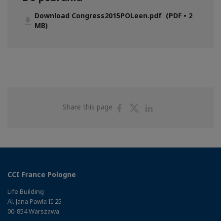
Download Congress2015POLeen.pdf (PDF • 2
MB)
Share
Share
Share
Share this page
on
on
on
Facebook
Twitter
Linkedin
CCI France Pologne
Life Building
Al. Jana Pawła II 25
00-854 Warszawa