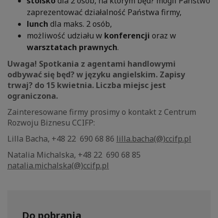
stoisko
dla 2 osób, na którym będ? mogli Państwo
zaprezentować działalność Państwa firmy,
lunch
dla maks. 2 osób,
możliwość udziału w
konferencji
oraz w
warsztatach prawnych
.
Uwaga! Spotkania z agentami handlowymi
odbywać się będ? w języku angielskim. Zapisy
trwaj? do 15 kwietnia. Liczba miejsc jest
ograniczona.
Zainteresowane firmy prosimy o kontakt z Centrum
Rozwoju Biznesu CCIFP:
Lilla Bacha, +48 22 690 68 86
lilla.bacha(@)ccifp.pl
Natalia Michalska, +48 22 690 68 85
natalia.michalska(@)ccifp.pl
Do pobrania