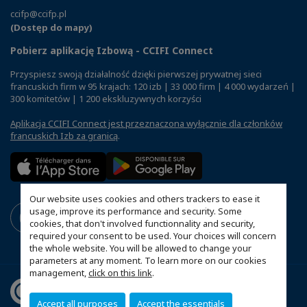
ccifp@ccifp.pl
(Dostęp do mapy)
Pobierz aplikację Izbową - CCIFI Connect
Przyspiesz swoją działalność dzięki pierwszej prywatnej sieci
francuskich firm w 95 krajach: 120 izb | 33 000 firm | 4 000 wydarzeń |
300 komitetów | 1 200 ekskluzywnych korzyści
Aplikacja CCIFI Connect jest przeznaczona wyłącznie dla członków
francuskich Izb za granicą
.
Our website uses cookies and others trackers to ease it
usage, improve its performance and security. Some
cookies, that don't involved functionnality and security,
required your consent to be used. Your choices will concern
the whole website. You will be allowed to change your
parameters at any moment. To learn more on our cookies
management,
click on this link
.
Accept all purposes
Accept the essentials