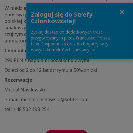
W niedzielę wielkanocną nasze bufety oczarują
Close
Zaloguj się do Strefy
Państwa podniebienia wyśmienitymi interpretacjami
Członkowskiej!
polskiej kuchni wielkanocnej. Na najmłodszych
smakoszy czeka specjalne menu oraz moc atrakcji pod
Zyskaj dostęp do dodatkowych treści
czujnym okiem naszych polsko- i angielskojęzycznych
przygotowanych przez Francusko-Polską
animatorów,
Izbę Gospodarczą oraz do bogatej bazy
nowych kontaktów biznesowych!
Cena od osoby:
299 PLN z napojami bezalkoholowymi
Dzieci od 2 do 12 lat otrzymuja 50% zniżki
Rezerwacje:
Michał Nasiłowski
e-mail: michal.nasilowski@sofitel.com
tel.: +48 502 198 254