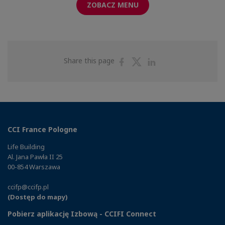
ZOBACZ MENU
Share
Share
Share
Share this page
on
on
on
Facebook
Twitter
Linkedin
CCI France Pologne
Life Building
Al. Jana Pawła II 25
00-854 Warszawa
ccifp@ccifp.pl
(Dostęp do mapy)
Pobierz aplikację Izbową - CCIFI Connect