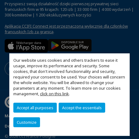
Przyspiesz swoją działalność dzięki pierwszej prywatnej sieci
francuskich firm w 95 krajach: 120 izb | 33 000 firm | 4 000 wydarzeń |
300 komitetów | 1 200 ekskluzywnych korzyści
Aplikacja CCIFI Connect jest przeznaczona wyłącznie dla członków
francuskich Izb za granicą
.
Our website uses cookies and others trackers to ease it
usage, improve its performance and security. Some
cookies, that don't involved functionnality and security,
required your consent to be used. Your choices will concern
the whole website. You will be allowed to change your
parameters at any moment. To learn more on our cookies
management,
click on this link
.
Accept all purposes
Accept the essentials
Mapa witryny
Polityka prywatności
Statut CCIFP
Customize
Dopasuj swoje ustawienia cookies
© 2026 CCI France Pologne