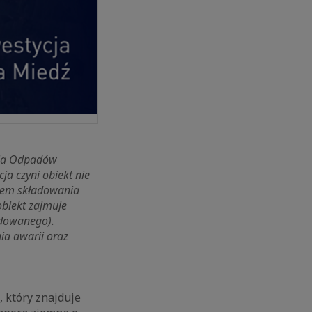
nia Odpadów
a czyni obiekt nie
kiem składowania
obiekt zajmuje
udowanego).
a awarii oraz
 który znajduje