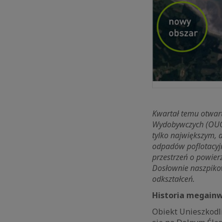
Kwartał temu otwar
Wydobywczych (OUOW
tylko największym, 
odpadów poflotacyjn
przestrzeń o powie
Dosłownie naszpiko
odkształceń.
Historia megainw
Obiekt Unieszkodl