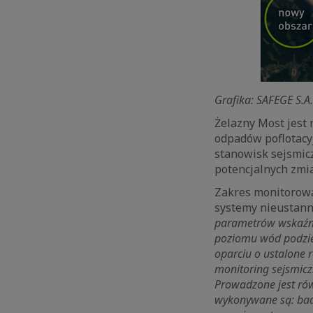
Grafika: SAFEGE S.A
Żelazny Most jest
odpadów poflotacy
stanowisk sejsmic
potencjalnych zmia
Zakres monitorowan
systemy nieustanni
parametrów wskaźn
poziomu wód podzie
oparciu o ustalone 
monitoring sejsmicz
Prowadzone jest ró
wykonywane są: bad