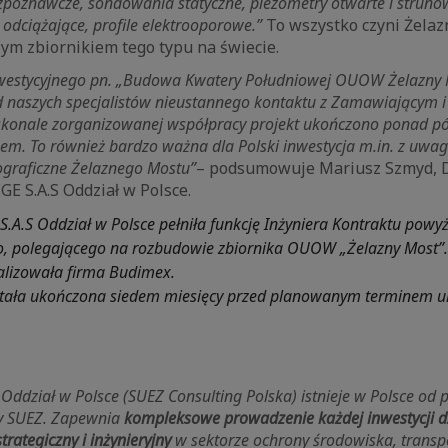
zpoznawcze, sondowania statyczne, piezometry otwarte i strunow
 odciążające, profile elektrooporowe.”
To wszystko czyni Żela
ym zbiornikiem tego typu na świecie.
westycyjnego pn. „Budowa Kwatery Południowej OUOW Żelazny M
d naszych specjalistów nieustannego kontaktu z Zamawiającym i
oskonale zorganizowanej współpracy projekt ukończono ponad pó
. To również bardzo ważna dla Polski inwestycja m.in. z uwag
graficzne Żelaznego Mostu”
– podsumowuje Mariusz Szmyd, 
E S.A.S Oddział w Polsce.
S.A.S Oddział w Polsce pełniła funkcję Inżyniera Kontraktu powy
o, polegającego na rozbudowie zbiornika OUOW „Żelazny Most”.
ealizowała firma Budimex.
stała ukończona siedem miesięcy przed planowanym terminem u
Oddział w Polsce (SUEZ Consulting Polska) istnieje w Polsce od p
py SUEZ. Zapewnia
kompleksowe prowadzenie każdej inwestycji d
trategiczny i inżynieryjny
w sektorze ochrony środowiska, transp