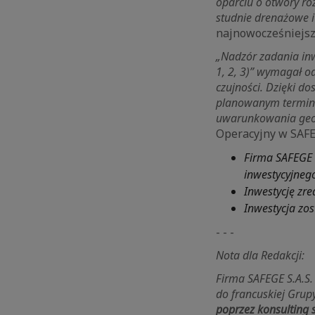
oparciu o otwory ro
studnie drenażowe i
najnowocześniejsz
„Nadzór zadania in
1, 2, 3)” wymagał o
czujności. Dzięki d
planowanym terminem
uwarunkowania geo
Operacyjny w SAFEG
Firma SAFEGE 
inwestycyjneg
Inwestycję zr
Inwestycja zo
- - -
Nota dla Redakcji:
Firma SAFEGE S.A.S. 
do francuskiej Gru
poprzez konsulting s