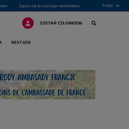
Polski
 nami
Zapisz się do naszego newslettera
LOGOWANIE
SEARCH
ZOSTAŃ CZŁONKIEM
A
NEXTGEN