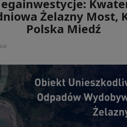
egainwestycje: Kwate
dniowa Żelazny Most,
Polska Miedź
FEGE