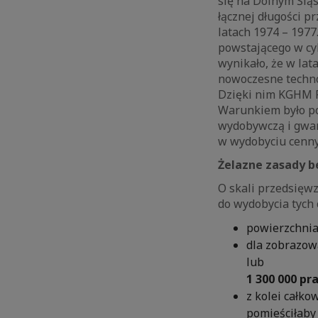
się na Dolnym Ślą
łącznej długości p
latach 1974 – 197
powstającego w cy
wynikało, że w lat
nowoczesne technol
Dzięki nim KGHM P
Warunkiem było po
wydobywczą i gwar
w wydobyciu cenny
Żelazne zasady 
O skali przedsięw
do wydobycia tych 
powierzchnia
dla zobrazowa
lub
1 300 000 p
z kolei całko
pomieściłaby