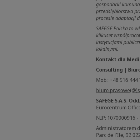
gospodarki komunaln
przedsiębiorstwa pr
procesie adaptacji 
SAFEGE Polska to wł
kilkuset współpracow
instytucjami public
lokalnymi.
Kontakt dla Medi
Consulting | Biu
Mob.: +48 516 444
biuro.prasowe(@)s
SAFEGE S.A.S. Odd
Eurocentrum Office
NIP: 1070000916 -
Administratorem 
Parc de l’Ile, 92 