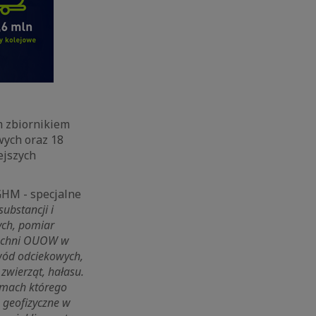
m zbiornikiem
wych oraz 18
ejszych
KGHM - specjalne
ubstancji i
ch, pomiar
rzchni OUOW w
 wód odciekowych,
zwierząt, hałasu.
mach którego
 geofizyczne w