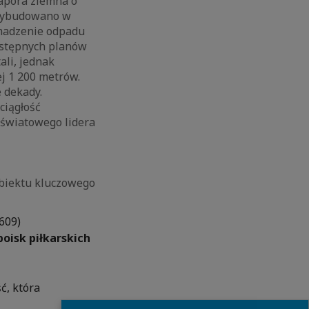
zapora ziemna o
wybudowano w
omadzenie odpadu
wstępnych planów
ali, jednak
j 1 200 metrów.
 dekady.
ciągłość
 światowego lidera
obiektu kluczowego
609)
boisk piłkarskich
ć, która