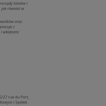
orządy lokalne i
, jak również w
cowników oraz
pracuje z
i i władzami
5/27 rue du Port,
ndlowym i Spółek