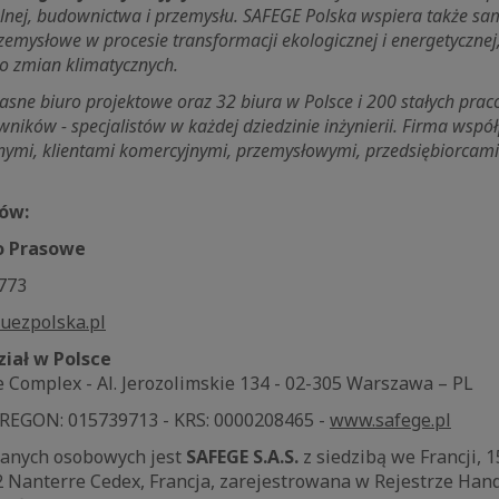
ej, budownictwa i przemysłu. SAFEGE Polska wspiera także sam
zemysłowe w procesie transformacji ekologicznej i energetycznej
do zmian klimatycznych.
asne biuro projektowe oraz 32 biura w Polsce i 200 stałych pra
ników - specjalistów w każdej dziedzinie inżynierii. Firma współ
znymi, klientami komercyjnymi, przemysłowymi, przedsiębiorcam
ów:
ro Prasowe
 773
uezpolska.pl
ział w Polsce
 Complex - Al. Jerozolimskie 134 - 02-305 Warszawa – PL
 REGON: 015739713 - KRS: 0000208465 -
www.safege.pl
danych osobowych jest
SAFEGE S.A.S.
z siedzibą we Francji, 1
022 Nanterre Cedex, Francja, zarejestrowana w Rejestrze Ha