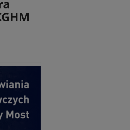
ra
 KGHM