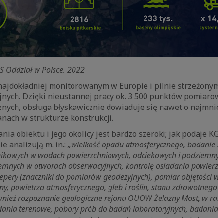
.S Oddział w Polsce, 2022
 najdokładniej monitorowanym w Europie i pilnie strzeżony
jnych. Dzięki nieustannej pracy ok. 3 500 punktów pomiaro
znych, obsługa błyskawicznie dowiaduje się nawet o najmni
nach w strukturze konstrukcji.
ia obiektu i jego okolicy jest bardzo szeroki; jak podaje 
e analizują m. in.:
„wielkość opadu atmosferycznego, badanie s
ikowych w wodach powierzchniowych, odciekowych i podziemny
mnych w otworach obserwacyjnych, kontrolę osiadania powie
repery (znaczniki do pomiarów geodezyjnych), pomiar objętości
ny, powietrza atmosferycznego, gleb i roślin, stanu zdrowotnego 
wnież rozpoznanie geologiczne rejonu OUOW Żelazny Most
,
w ra
ania terenowe, pobory prób do badań laboratoryjnych, badania