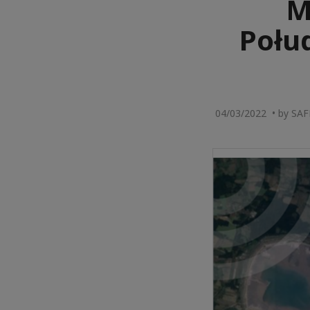
M
Połu
04/03/2022 • by SA