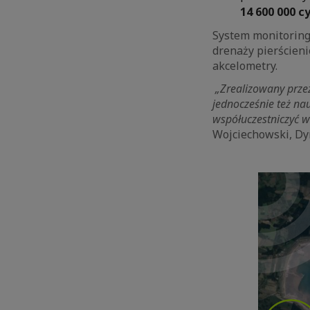
14 600 000 c
System monitoring
drenaży pierścieni
akcelometry.
„Zrealizowany przez
jednocześnie też na
współuczestniczyć w 
Wojciechowski, Dy