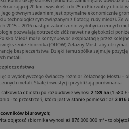
sku. Konstrukcję stanowi jednolita, zamknięta w obwodzie 
rzekraczającej 20 km i wysokości do 75 m.
Pierwotny obiekt 
7. Jego głównym zadaniem jest optymalne ekonomicznie gr
klu technologicznym związanym z flotacją rudy miedzi. Ze 
ach 2015 – 2016 nastąpi zakończenie wydobycia cennych met
ogie pozwalają dotrzeć do złóż nawet na głębokości poniże
olska Miedź może kontynuować eksploatację przez kolejne
większenie zbiornika (OUOW) Żelazny Most, aby utrzymać 
ancję bezpieczeństwa. Dzięki temu spółka zajmuje pozycję
ch metali.
bezpieczeństwa
zięcia wydobywczego świadczy rozmiar Żelaznego Mostu – 
cennych metali. Skalę inwestycji przybliżają porównania:
 całkowita obiektu po rozbudowie wynosi
2 189 ha
(1 580 + 
nia - to przestrzeń, która jest w stanie pomieścić aż
2 816 
racowników biurowych
;
wita objętość zbiornika wynosi aż 876 000 000 m³ - to objętoś