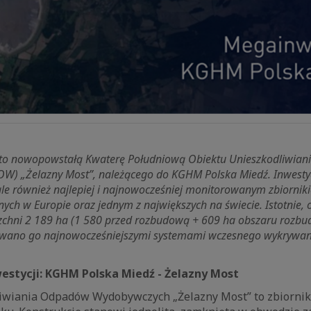
to nowopowstałą Kwaterę Południową Obiektu Unieszkodliwia
) „Żelazny Most”, należącego do KGHM Polska Miedź. Inwestycj
ale również najlepiej i najnowocześniej monitorowanym zbiorni
ych w Europie oraz jednym z największych na świecie. Istotnie, 
rzchni 2 189 ha (1 580 przed rozbudową + 609 ha obszaru rozb
wano go najnowocześniejszymi systemami wczesnego wykrywani
estycji: KGHM Polska Miedź - Żelazny Most
iwiania Odpadów Wydobywczych „Żelazny Most” to zbiornik,