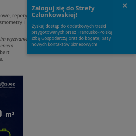
Close
Zaloguj się do Strefy
Członkowskiej!
iowe, repery
jsmometry i
Zyskaj dostęp do dodatkowych treści
przygotowanych przez Francusko-Polską
Izbę Gospodarczą oraz do bogatej bazy
lkim wyzwaniem, ale
nowych kontaktów biznesowych!
dzeniem
bert
e.