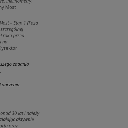
e, inklinometry,
zny Most
ost – Etap 1 (Faza
 szczególnej
ł roku przed
i na
Dyrektor
ższego zadania
.
kończenia.
onad 30 lat i należy
ziałając aktywnie
ortu oraz