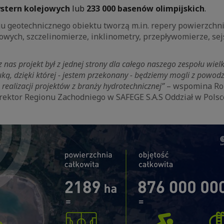
ystern kolejowych
lub
233 000 basenów olimpijskich
.
u geotechnicznego obiektu tworzą m.in. repery powierzchn
owych, szczelinomierze, inklinometry, przepływomierze, se
 nas projekt był z jednej strony dla całego naszego zespołu wie
uką, dzięki której - jestem przekonany - będziemy mogli z powo
realizacji projektów z branży hydrotechnicznej”
– wspomina Ro
rektor Regionu Zachodniego w SAFEGE S.A.S Oddział w Polsc