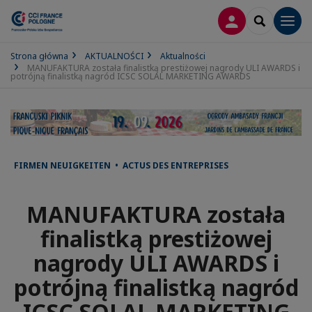
LOGOWANIE
SEARCH
Men
Strona główna
AKTUALNOŚCI
Aktualności
MANUFAKTURA została finalistką prestiżowej nagrody ULI AWARDS i
potrójną finalistką nagród ICSC SOLAL MARKETING AWARDS
FIRMEN NEUIGKEITEN • ACTUS DES ENTREPRISES
MANUFAKTURA została
finalistką prestiżowej
nagrody ULI AWARDS i
potrójną finalistką nagród
ICSC SOLAL MARKETING