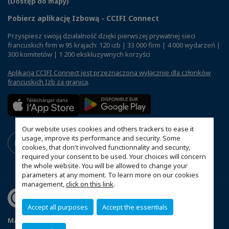
(Dostęp do mapy)
Pobierz aplikację Izbową - CCIFI Connect
Przyspiesz swoją działalność dzięki pierwszej prywatnej sieci
francuskich firm w 95 krajach: 120 izb | 33 000 firm | 4 000 wydarzeń |
300 komitetów | 1 200 ekskluzywnych korzyści
Aplikacja CCIFI Connect jest przeznaczona wyłącznie dla członków
francuskich Izb za granicą
.
Our website uses cookies and others trackers to ease it
usage, improve its performance and security. Some
cookies, that don't involved functionnality and security,
required your consent to be used. Your choices will concern
the whole website. You will be allowed to change your
parameters at any moment. To learn more on our cookies
management,
click on this link
.
Accept all purposes
Accept the essentials
Mapa witryny
Polityka prywatności
Statut CCIFP