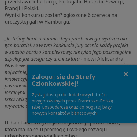
przedstawicielu Turcji, Portugalii, Holandii, Szwecji,
Francji i Polski.
Wyniki konkursu zostan? ogłoszone 6 czerwca na
uroczystej gali w Hamburgu.
„Jesteśmy bardzo dumni z tego prestiżowego wyróżnienia -
tym bardziej, że w tym konkursie jury ocenia każdy projekt
w sposób bardzo kompleksowy, nie tylko jego poszczególne
aspekty, jak design czy architektura -
mówi Aleksandra
Wasilewska, dyrektor komunikacji Apsys Polska
- Wśród
Close
najważniejszych kryteriów s? wiec zarówno
Zaloguj się do Strefy
innowacyjność przedsięwzięcia przy jednoczesnym
Członkowskiej!
poszanowaniu środowiska naturalnego, jak i współpraca z
lokalnymi społecznościami i kierowanie się ich
Zyskaj dostęp do dodatkowych treści
rzeczywistymi potrzebami, partnerstwo publiczne i
przygotowanych przez Francusko-Polską
prywatne oraz wreszcie sukces finansowy”.
Izbę Gospodarczą oraz do bogatej bazy
nowych kontaktów biznesowych!
Urban Land Instytut jest organizacj? pozarz?dow?,
która ma na celu promocję trwałego rozwoju
urbanistycznego wielkich miast.