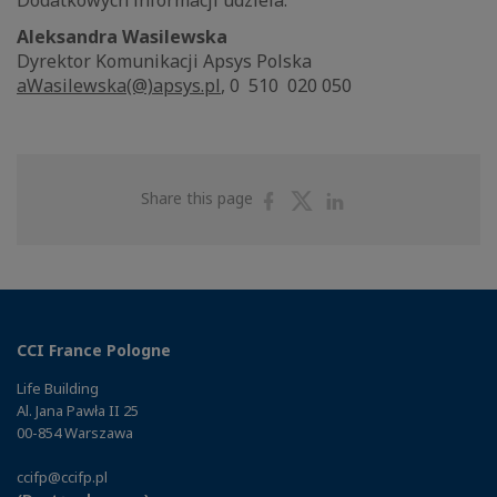
Dodatkowych informacji udziela:
Aleksandra Wasilewska
Dyrektor Komunikacji Apsys Polska
aWasilewska(@)apsys.pl
, 0 510 020 050
Share
Share
Share
Share this page
on
on
on
Facebook
Twitter
Linkedin
CCI France Pologne
Life Building
Al. Jana Pawła II 25
00-854 Warszawa
ccifp@ccifp.pl