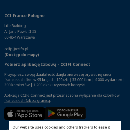
CCI France Pologne
Life Building
Al. Jana Pawła II 25
00-854 Warszawa
ccifp@ccifp.pl
(Dostęp do mapy)
Pobierz aplikację Izbową - CCIFI Connect
Przyspiesz swoją działalność dzięki pierwszej prywatnej sieci
francuskich firm w 95 krajach: 120 izb | 33 000 firm | 4 000 wydarzeń |
300 komitetów | 1 200 ekskluzywnych korzyści
Aplikacja CCIFI Connect jest przeznaczona wyłącznie dla członków
francuskich Izb za granicą
.
Our website uses cookies and others trackers to ease it