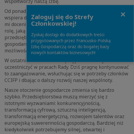
współtworzy naszą Izbę.
Close
Od ponad trzydziestu lat firma Auchan aktywnie
Zaloguj się do Strefy
wspiera działania CCIFP. Ta wspólna historia pozwoliła
Członkowskiej!
mi docenić bogactwo naszej społeczności oraz kluczową
rolę, jaką Izba odgrywa we wspieraniu francuskich
Zyskaj dostęp do dodatkowych treści
przedsiębiorstw w Polsce, rozwijaniu wymiany
przygotowanych przez Francusko-Polską
gospodarczej między naszymi krajami oraz tworzeniu
Izbę Gospodarczą oraz do bogatej bazy
możliwości współpracy.
nowych kontaktów biznesowych!
W ostatnich latach miałem przyjemność aktywnie
uczestniczyć w pracach Rady. Dziś pragnę kontynuować
to zaangażowanie, wsłuchując się w potrzeby członków
CCIFP i dbając o dalszy rozwój naszej wspólnoty.
Nasze otoczenie gospodarcze zmienia się bardzo
szybko. Przedsiębiorstwa muszą mierzyć się z
istotnymi wyzwaniami: konkurencyjnością,
transformacją cyfrową, sztuczną inteligencją,
transformacją energetyczną, rozwojem talentów oraz
europejską suwerennością gospodarczą. Bardziej niż
kiedykolwiek potrzebujemy silnej, otwartej i