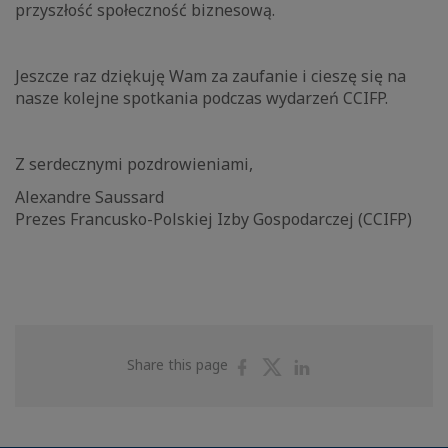
przyszłość społeczność biznesową.
Jeszcze raz dziękuję Wam za zaufanie i cieszę się na
nasze kolejne spotkania podczas wydarzeń CCIFP.
Z serdecznymi pozdrowieniami,
Alexandre Saussard
Prezes Francusko-Polskiej Izby Gospodarczej (CCIFP)
Share
Share
Share
Share this page
on
on
on
Facebook
Twitter
Linkedin