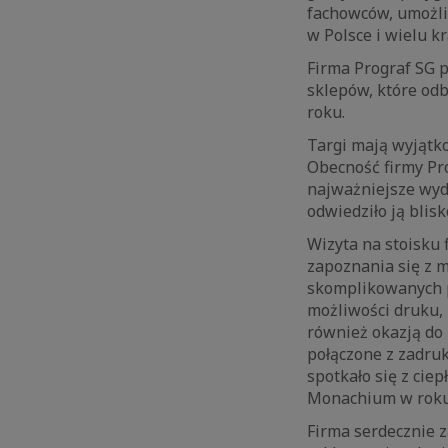
fachowców, umożli
w Polsce i wielu k
Firma Prograf SG 
sklepów, które od
roku.
Targi mają wyjątko
Obecność firmy Pr
najważniejsze wyd
odwiedziło ją bli
Wizyta na stoisku 
zapoznania się z m
skomplikowanych p
możliwości druku,
również okazją do
połączone z zadru
spotkało się z ci
Monachium w roku
Firma serdecznie z