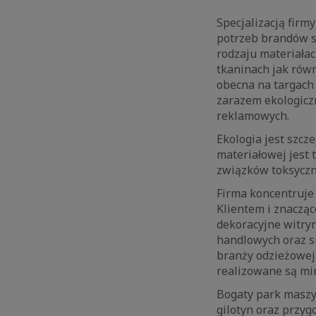
Specjalizacją fir
potrzeb brandów s
rodzaju materiałac
tkaninach jak równ
obecna na targach
zarazem ekologiczn
reklamowych.
Ekologia jest szcz
materiałowej jest 
związków toksyczny
Firma koncentruje
Klientem i znaczą
dekoracyjne witryn
handlowych oraz si
branży odzieżowej,
realizowane są min
Bogaty park maszyn
gilotyn oraz przyg