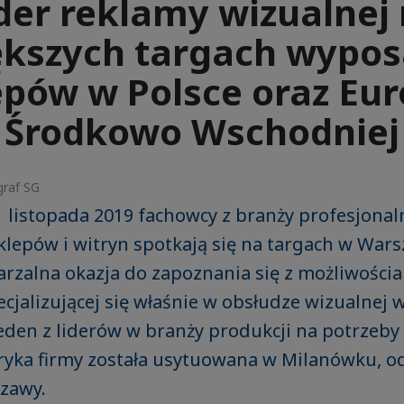
der reklamy wizualnej
ększych targach wypos
epów w Polsce oraz Eur
Środkowo Wschodniej
graf SG
 listopada 2019 fachowcy z branży profesjona
lepów i witryn spotkają się na targach w Wars
arzalna okazja do zapoznania się z możliwościa
ecjalizującej się właśnie w obsłudze wizualnej 
eden z liderów w branży produkcji na potrzeby
bryka firmy została usytuowana w Milanówku, o
zawy.