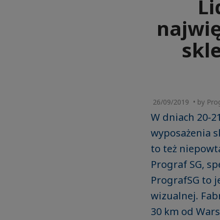
Li
najwi
skl
26/09/2019 • by Pro
W dniach 20-21
wyposażenia sk
to też niepowt
Prograf SG, sp
PrografSG to j
wizualnej. Fa
30 km od Wars