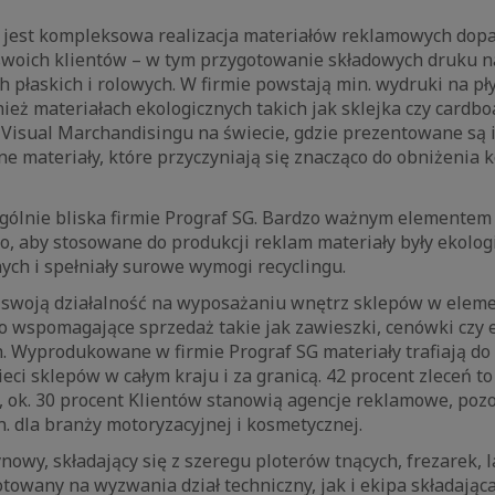
my jest kompleksowa realizacja materiałów reklamowych do
woich klientów – w tym przygotowanie składowych druku n
h płaskich i rolowych. W firmie powstają min. wydruki na płyt
ież materiałach ekologicznych takich jak sklejka czy cardboa
 Visual Marchandisingu na świecie, gdzie prezentowane są
e materiały, które przyczyniają się znacząco do obniżenia
ególnie bliska firmie Prograf SG. Bardzo ważnym elementem 
to, aby stosowane do produkcji reklam materiały były ekolog
ch i spełniały surowe wymogi recyclingu.
 swoją działalność na wyposażaniu wnętrz sklepów w eleme
co wspomagające sprzedaż takie jak zawieszki, cenówki czy
. Wyprodukowane w firmie Prograf SG materiały trafiają do
eci sklepów w całym kraju i za granicą. 42 procent zleceń to 
 ok. 30 procent Klientów stanowią agencje reklamowe, pozo
. dla branży motoryzacyjnej i kosmetycznej.
owy, składający się z szeregu ploterów tnących, frezarek, 
otowany na wyzwania dział techniczny, jak i ekipa składająca