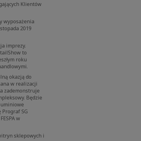
gających Klientów
ży wyposażenia
istopada 2019
ja imprezy.
tailShow to
eszłym roku
 handlowymi.
alną okazją do
ana w realizacji
ma zademonstruje
mpleksowy. Będzie
aluminiowe
ę Prograf SG
j FESPA w
witryn sklepowych i