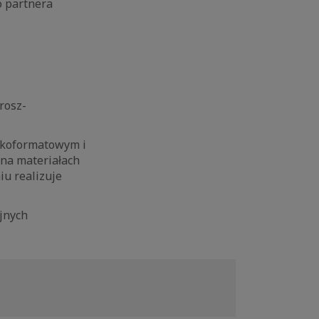
o partnera
rosz-
lkoformatowym i
 na materiałach
iu realizuje
yjnych