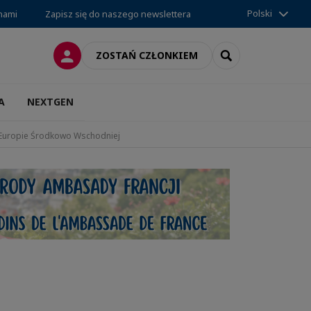
Polski
 nami
Zapisz się do naszego newslettera
LOGOWANIE
SEARCH
ZOSTAŃ CZŁONKIEM
A
NEXTGEN
z Europie Środkowo Wschodniej