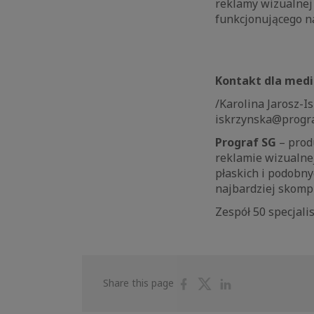
reklamy wizualnej
funkcjonującego na
Kontakt dla med
/Karolina Jarosz-I
iskrzynska@progr
Prograf SG
– prod
reklamie wizualnej
płaskich i podobny
najbardziej skomp
Zespół 50 specjali
Share
Share
Share
Share this page
on
on
on
Facebook
Twitter
Linkedin