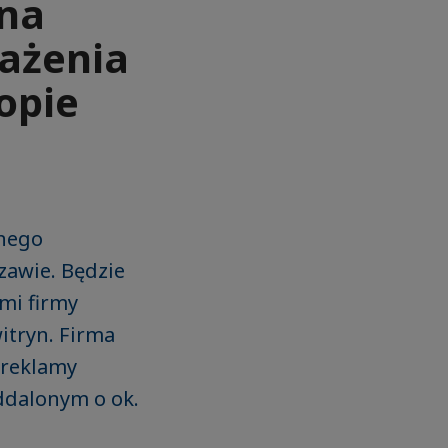
 na
ażenia
opie
lnego
zawie. Będzie
mi firmy
witryn. Firma
 reklamy
ddalonym o ok.