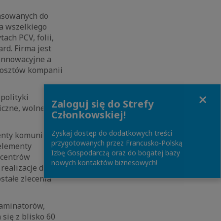
pasowanych do
a wszelkiego
ach PCV, folii,
rd. Firma jest
 innowacyjne a
 kosztów kompanii
Close
polityki
Zaloguj się do Strefy
iczne, wolne od
Członkowskiej!
Zyskaj dostęp do dodatkowych treści
nty komunikacji z
przygotowanych przez Francusko-Polską
 elementy
Izbę Gospodarczą oraz do bogatej bazy
 centrów
nowych kontaktów biznesowych!
realizacje dla
stałe zlecenia
laminatorów,
 się z blisko 60