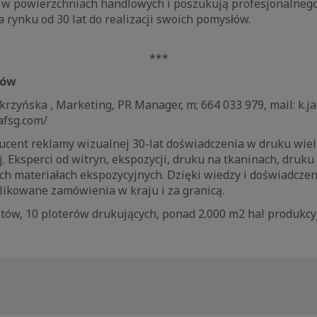
 w powierzchniach handlowych i poszukują profesjonalneg
 rynku od 30 lat do realizacji swoich pomysłów.
***
iów
skrzyńska , Marketing, PR Manager, m; 664 033 979, mail: k.ja
afsg.com/
ucent reklamy wizualnej 30-lat doświadczenia w druku wie
. Eksperci od witryn, ekspozycji, druku na tkaninach, druku
ch materiałach ekspozycyjnych. Dzięki wiedzy i doświadczen
likowane zamówienia w kraju i za granicą.
stów, 10 ploterów drukujących, ponad 2.000 m2 hal produkc