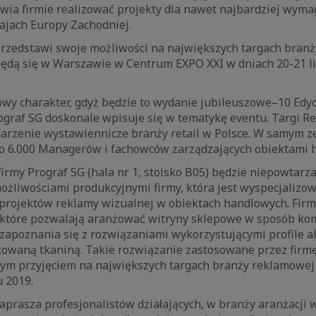
wia firmie realizować projekty dla nawet najbardziej wyma
rajach Europy Zachodniej.
przedstawi swoje możliwości na największych targach bran
będą się w Warszawie w Centrum EXPO XXI w dniach 20-21 l
wy charakter, gdyż będzie to wydanie jubileuszowe–10 Edyc
ograf SG doskonale wpisuje się w tematykę eventu. Targi Re
arzenie wystawiennicze branży retail w Polsce. W samym z
sko 6.000 Managerów i fachowców zarządzających obiektami
firmy Prograf SG (hala nr 1, stoisko B05) będzie niepowtarz
ożliwościami produkcyjnymi firmy, która jest wyspecjalizow
rojektów reklamy wizualnej w obiektach handlowych. Fir
 które pozwalają aranżować witryny sklepowe w sposób ko
 zapoznania się z rozwiązaniami wykorzystującymi profile 
kowaną tkaniną. Takie rozwiązanie zastosowane przez firm
epłym przyjęciem na największych targach branży reklamowe
 2019.
aprasza profesjonalistów działających, w branży aranżacji 