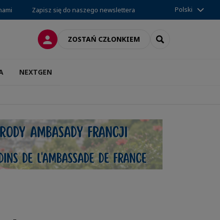
Polski
 nami
Zapisz się do naszego newslettera
LOGOWANIE
SEARCH
ZOSTAŃ CZŁONKIEM
A
NEXTGEN