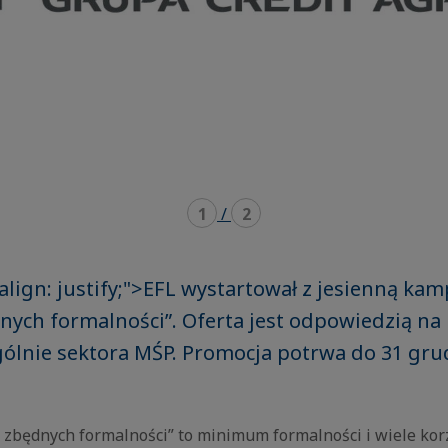
1
/
2
-align: justify;">EFL wystartował z jesienną ka
ych formalności”. Oferta jest odpowiedzią na
gólnie sektora MŚP. Promocja potrwa do 31 gru
zbędnych formalności” to minimum formalności i wiele korz