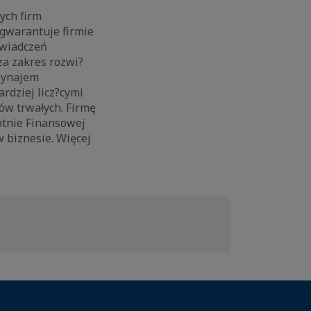
ych firm
 gwarantuje firmie
świadczeń
za zakres rozwi?
 wynajem
rdziej licz?cymi
ów trwałych. Firmę
rotnie Finansowej
 biznesie. Więcej