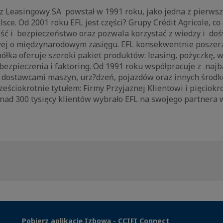
z Leasingowy SA powstał w 1991 roku, jako jedna z pierwsz
sce. Od 2001 roku EFL jest części? Grupy Crédit Agricole, co
ość i bezpieczeństwo oraz pozwala korzystać z wiedzy i do
owej o międzynarodowym zasięgu. EFL konsekwentnie poszer
półka oferuje szeroki pakiet produktów: leasing, pożyczkę,
ezpieczenia i faktoring. Od 1991 roku współpracuje z najba
i dostawcami maszyn, urz?dzeń, pojazdów oraz innych środk
ześciokrotnie tytułem: Firmy Przyjaznej Klientowi i pięciok
nad 300 tysięcy klientów wybrało EFL na swojego partnera w
Pobierz aplikację Izbową - CCIFI Connect