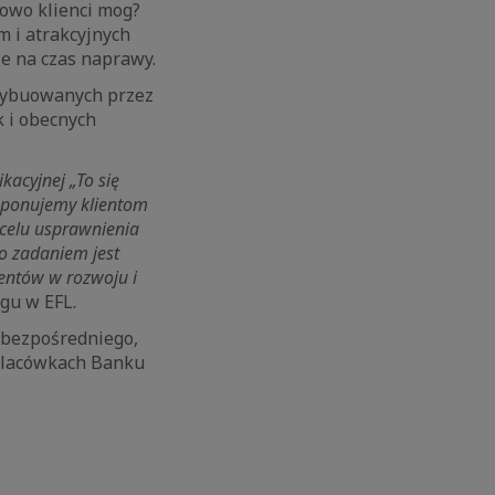
kowo klienci mog?
 i atrakcyjnych
ze na czas naprawy.
trybuowanych przez
k i obecnych
acyjnej „To się
roponujemy klientom
celu usprawnienia
go zadaniem jest
ientów w rozwoju i
gu w EFL.
 bezpośredniego,
 placówkach Banku