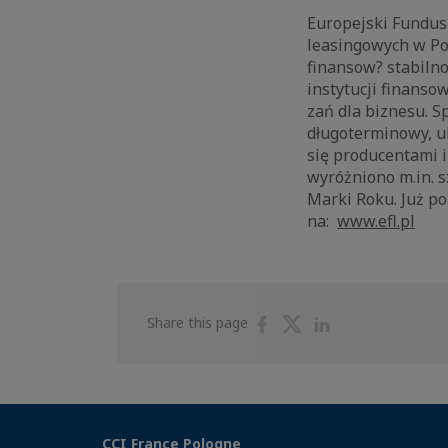
Europejski Fundus
leasingowych w Pol
finansow? stabiln
instytucji finans
zań dla biznesu. S
długoterminowy, ub
się producentami 
wyróżniono m.in. s
Marki Roku. Już po
na:
www.efl.pl
Share
Share
Share
Share this page
on
on
on
Facebook
Twitter
Linkedin
CCI France Pologne