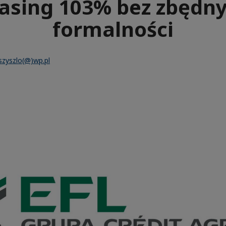
asing 103% bez zbędn
formalności
.szyszlo(@)wp.pl
e
aïque