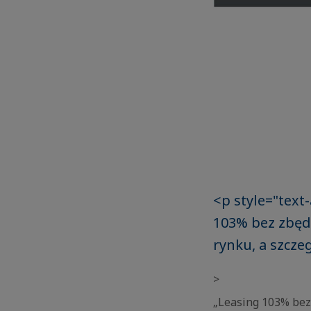
<p style="text
103% bez zbędn
rynku, a szcze
>
„Leasing 103% bez 