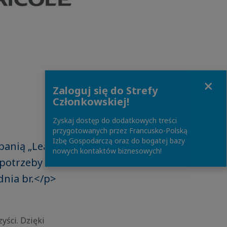
Close
Zaloguj się do Strefy
Członkowskiej!
Zyskaj dostęp do dodatkowych treści
przygotowanych przez Francusko-Polską
Izbę Gospodarczą oraz do bogatej bazy
mpanią „Leasing
nowych kontaktów biznesowych!
 potrzeby
dnia br.</p>
yści. Dzięki