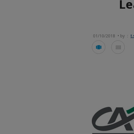
Le
01/10/2018 • by :
t
Voir
Voir
en
en
mode
mod
carousel
mos