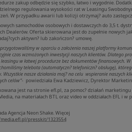
edurze zakup odbędzie się szybko, łatwo i wygodnie. Dodat
dzielnego regulowania wysokości rat w Leasingu Swobodnym
eń. W przypadku awarii lub kolizji otrzymaj? auto zastępc
nowych samochodów osobowych i dostawczych do 3,5 t. dys
ch Dealerów. Oferta skierowana jest do zupełnie nowych ja
iadaj?cych aktywn? lub zakończon? umowę.
przygotowaliśmy w oparciu o założenia naszej platformy komunik
dycyjnie czas wzmożonych inwestycji naszych klientów. Dlatego p
 leasingu w łatwej procedurze bez dokumentów finansowych. W 
chomiliśmy telebota (automatyczn? telefoniczn? obsługę), które
. Wszystkie nasze działania maj? na celu
wspieranie naszych kl
wych celów”-
powiedziała Ewa Kadziewicz, Dyrektor Marketin
wana jest na stronie efl.pl, za pomoc? działań marketingu
Media, na materiałach BTL oraz video w oddziałach EFL i w
ada Agencja Neon Shake. Więcej
/media.efl.pl/presskit/1323554