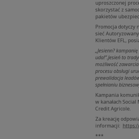
uproszczonej proc
skorzystać z samo
pakietów ubezpiecz
Promocja dotyczy 
sieć Autoryzowany
Klientów EFL, pos
„Jesienn? kampanię 
uda!”.Jesień to tra
możliwość zawarcia
procesu obsługi u
ru
prewalidacja leadów
spełnianiu bizneso
Kampania komuniko
w kanałach Social 
Credit Agricole.
Za kreację odpowi
informacji:
https:/
***