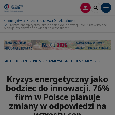
LOGOWANIE
SEARCH
Men
Strona główna
AKTUALNOŚCI
Aktualności
Kryzys energetyczny jako bodziec do innowacji. 76% firm w Polsce
planuje zmiany w odpowiedzi na wzrosty cen
ACTUS DES ENTREPRISES • ANALYSES & ETUDES • MEMBRES
Kryzys energetyczny jako
bodziec do innowacji. 76%
firm w Polsce planuje
zmiany w odpowiedzi na
wzrosty cen