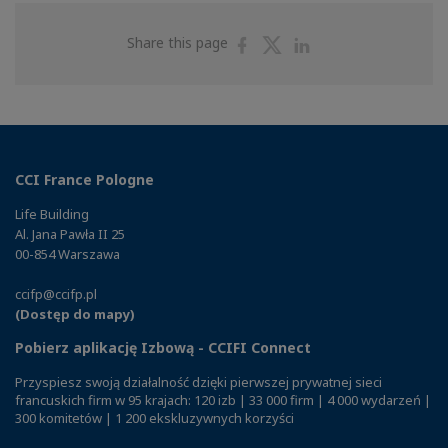
Share
Share
Share
Share this page
on
on
on
Facebook
Twitter
Linkedin
CCI France Pologne
Life Building
Al. Jana Pawła II 25
00-854 Warszawa
ccifp@ccifp.pl
(Dostęp do mapy)
Pobierz aplikację Izbową - CCIFI Connect
Przyspiesz swoją działalność dzięki pierwszej prywatnej sieci
francuskich firm w 95 krajach: 120 izb | 33 000 firm | 4 000 wydarzeń |
300 komitetów | 1 200 ekskluzywnych korzyści