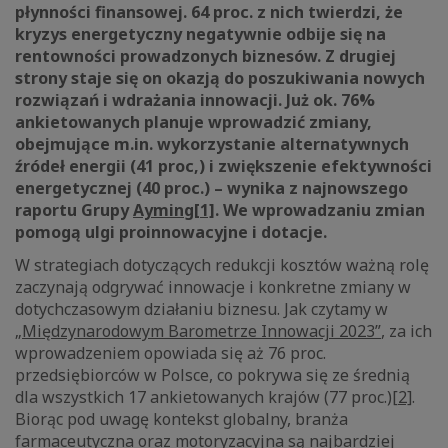
płynności finansowej. 64 proc. z nich twierdzi, że
kryzys energetyczny negatywnie odbije się na
rentowności prowadzonych biznesów. Z drugiej
strony staje się on okazją do poszukiwania nowych
rozwiązań i wdrażania innowacji. Już ok. 76%
ankietowanych planuje wprowadzić zmiany,
obejmujące m.in. wykorzystanie alternatywnych
źródeł energii (41 proc,) i zwiększenie efektywności
energetycznej (40 proc.) – wynika z najnowszego
raportu Grupy
Ayming
[1]
. We wprowadzaniu zmian
pomogą ulgi proinnowacyjne i dotacje.
W strategiach dotyczących redukcji kosztów ważną rolę
zaczynają odgrywać innowacje i konkretne zmiany w
dotychczasowym działaniu biznesu. Jak czytamy w
„Międzynarodowym Barometrze Innowacji 2023”
, za ich
wprowadzeniem opowiada się aż 76 proc.
przedsiębiorców w Polsce, co pokrywa się ze średnią
dla wszystkich 17 ankietowanych krajów (77 proc.)
[2]
.
Biorąc pod uwagę kontekst globalny, branża
farmaceutyczna oraz motoryzacyjna są najbardziej