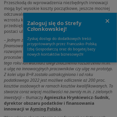
Przeszkodą do wprowadzenia niezbędnych innowacji
mogą być wysokie koszty początkowe, jeszcze mocniej
odczuwalne w dobie inflacji na poziomie 17,2 proc. i
Close
wzrostu kosztów pracy. Warto jednak pamiętać, że
Zaloguj się do Strefy
przedsiębiorcy mają do swojej dyspozycji wsparcie w
Członkowskiej!
postaci ulg podatkowych czy dotacji.
Zyskaj dostęp do dodatkowych treści
– Jednym ze skuteczniejszych sposobów na uzyskanie
przygotowanych przez Francusko-Polską
finansowania na projekty związane ze zrównoważonym
Izbę Gospodarczą oraz do bogatej bazy
rozwojem i wdrożeniem bardziej energooszczędnych
nowych kontaktów biznesowych!
procesów w firmie są dostępne ulgi proinnowacyjne. Od
tego roku ich wachlarz uległ znacznemu rozszerzeniu m.in.
o ulgę na innowacyjnych pracowników czy ulgę na prototyp.
Z kolei ulga B+R została uatrakcyjniona i od roku
podatkowego 2022 jest możliwe odliczenie aż 200 proc.
kosztów osobowych w ramach kosztów kwalifikowanych. To
stwarza coraz więcej możliwości na zwroty m.in. z zielonych
inwestycji
– tłumaczy
Agnieszka Hrynkiewicz-Sudnik,
dyrektor obszaru podatków i finansowania
innowacji w
Ayming Polska
.