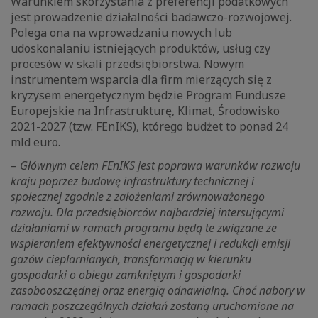
Warunkiem skorzystania z preferencji podatkowych
jest prowadzenie działalności badawczo-rozwojowej.
Polega ona na wprowadzaniu nowych lub
udoskonalaniu istniejących produktów, usług czy
procesów w skali przedsiębiorstwa. Nowym
instrumentem wsparcia dla firm mierzących się z
kryzysem energetycznym będzie Program Fundusze
Europejskie na Infrastrukturę, Klimat, Środowisko
2021-2027 (tzw. FEnIKS), którego budżet to ponad 24
mld euro.
–
Głównym celem FEnIKS jest poprawa warunków rozwoju
kraju poprzez budowę infrastruktury technicznej i
społecznej zgodnie z założeniami zrównoważonego
rozwoju. Dla przedsiębiorców najbardziej intersującymi
działaniami w ramach programu będą te związane ze
wspieraniem efektywności energetycznej i redukcji emisji
gazów cieplarnianych, transformacją w kierunku
gospodarki o obiegu zamkniętym i gospodarki
zasobooszczędnej oraz energią odnawialną. Choć nabory w
ramach poszczególnych działań zostaną uruchomione na