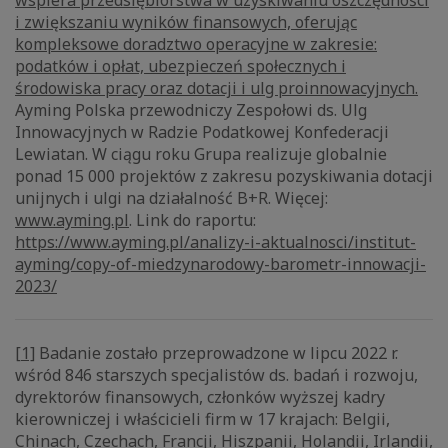
wspiera przedsiębiorstwa w uzyskiwaniu oszczędności
i zwiększaniu wyników finansowych, oferując
kompleksowe doradztwo operacyjne w zakresie:
podatków i opłat, ubezpieczeń społecznych i
środowiska pracy oraz dotacji i ulg proinnowacyjnych.
Ayming Polska przewodniczy Zespołowi ds. Ulg
Innowacyjnych w Radzie Podatkowej Konfederacji
Lewiatan. W ciągu roku Grupa realizuje globalnie
ponad 15 000 projektów z zakresu pozyskiwania dotacji
unijnych i ulgi na działalność B+R. Więcej:
www.ayming.pl
. Link do raportu:
https://www.ayming.pl/analizy-i-aktualnosci/institut-
ayming/copy-of-miedzynarodowy-barometr-innowacji-
2023/
[1]
Badanie zostało przeprowadzone w lipcu 2022 r.
wśród 846 starszych specjalistów ds. badań i rozwoju,
dyrektorów finansowych, członków wyższej kadry
kierowniczej i właścicieli firm w 17 krajach: Belgii,
Chinach, Czechach, Francji, Hiszpanii, Holandii, Irlandii,