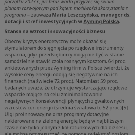
początku 2023 r., już teraz warto przyjrzeć się swoim
planom rozwojowym pod kątem możliwości skorzystania z
programu
– zauważa
Maria Leszczyńska, manager ds.
dotacji i stref inwestycyjnych w
Ayming Polska
.
Szansa na wzrost innowacyjności biznesu
Obecny kryzys energetyczny może okazać się
stymulatorem do sięgnięcia po rządowe instrumenty
wsparcia, gdyż przedsiębiorcy mogą nie być w stanie
samodzielnie stawić czoła rosnącym kosztom. 64 proc.
ankietowanych przez Ayming firm w Polsce twierdzi, że
wysokie ceny energii odbiją się negatywnie na ich
finansach (na świecie 72 proc.). Natomiast 59 proc.
badanych uważa, że otrzymuje wystarczające rządowe
wsparcie mające na celu zminimalizowanie
negatywnych konsekwencji płynących z gwałtownych
wzrostów cen energii (średnia światowa to 52 proc.)
[5]
.
Ulgi proinnowacyjne oraz programy dotacyjne
nakierowane na zieloną energię będą w najbliższym
czasie nie tylko jednym z kół ratunkowych dla biznesu,
ale można przypuszczać, że pomogą zwiększyć poziom