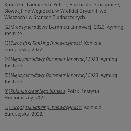
Kanadzie, Niemczech, Polsce, Portugalii, Singapurze,
Słowacji, na Węgrzech, w Wielkiej Brytanii, we
Włoszech i w Stanach Zjednoczonych.
[2]
Międzynarodowy Barometr Innowacji 2023
, Ayming
Insitute.
[3]
Europejski Ranking Innowacyjności
,
Komisja
Europejska, 2022.
[4]
Międzynarodowy Barometr Innowacji 2023
, Ayming
Insitute.
[5]
Międzynarodowy Barometr Innowacji 2023
, Ayming
Insitute.
[6]
Pułapka średniego biznesu
,
Polski Instytut
Ekonomiczny, 2022.
[7]
Europejski Ranking Innowacyjności
, Komisja
Europejska, 2022.