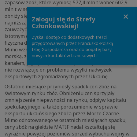
zapasów zbóż, które wyniosą 577,4 mln t wobec 602,9
mln t w sezonie 21/22, a współczynnik zapasy/spożycie
Close
obniży się do 25,4% wobec 26,3%, co będzie jego
Zaloguj się do Strefy
najniższą wartością od sezonu 12/13. Warto jednak
Członkowskiej!
zauważyć, że w tym sezonie, poza poziomem zapasów
istotnym czynnikiem determinującym ceny pozostaje
Zyskaj dostęp do dodatkowych treści
fizyczna dostępność zbóż w handlu międzynarodowym.
przygotowanych przez Francusko-Polską
Mimo wznowienia ukraińskiego eksportu zbóż drogą
Izbę Gospodarczą oraz do bogatej bazy
nowych kontaktów biznesowych!
morską, ze względu na wysokie ryzyko transportu tym
kanałem, jego przepustowość pozostaje niska i nadal
nie rozwiązuje on problemu wysyłki nadwyżek
eksportowych zgromadzonych przez Ukrainę.
Ostatnie miesiące przyniosły spadek cen zbóż na
światowym rynku zbóż. Obniżeniu cen sprzyjały
zmniejszenie niepewności na rynku, odpływ kapitału
spekulacyjnego, a także porozumienie w sprawie
eksportu ukraińskiego zboża przez Morze Czarne.
Mimo odnotowanego w ostatnich miesiącach spadku,
ceny zbóż na giełdzie MATIF nadal kształtują się
wyraźnie powyżej poziomów sprzed wybuchu wojny w