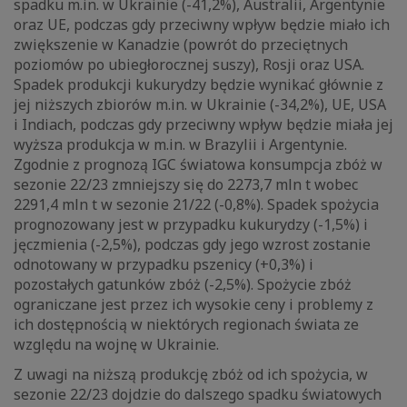
spadku m.in. w Ukrainie (-41,2%), Australii, Argentynie
oraz UE, podczas gdy przeciwny wpływ będzie miało ich
zwiększenie w Kanadzie (powrót do przeciętnych
poziomów po ubiegłorocznej suszy), Rosji oraz USA.
Spadek produkcji kukurydzy będzie wynikać głównie z
jej niższych zbiorów m.in. w Ukrainie (-34,2%), UE, USA
i Indiach, podczas gdy przeciwny wpływ będzie miała jej
wyższa produkcja w m.in. w Brazylii i Argentynie.
Zgodnie z prognozą IGC światowa konsumpcja zbóż w
sezonie 22/23 zmniejszy się do 2273,7 mln t wobec
2291,4 mln t w sezonie 21/22 (-0,8%). Spadek spożycia
prognozowany jest w przypadku kukurydzy (-1,5%) i
jęczmienia (-2,5%), podczas gdy jego wzrost zostanie
odnotowany w przypadku pszenicy (+0,3%) i
pozostałych gatunków zbóż (-2,5%). Spożycie zbóż
ograniczane jest przez ich wysokie ceny i problemy z
ich dostępnością w niektórych regionach świata ze
względu na wojnę w Ukrainie.
Z uwagi na niższą produkcję zbóż od ich spożycia, w
sezonie 22/23 dojdzie do dalszego spadku światowych