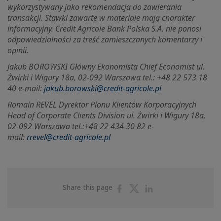
wykorzystywany jako rekomendacja do zawierania
transakcji. Stawki zawarte w materiale mają charakter
informacyjny. Credit Agricole Bank Polska S.A. nie ponosi
odpowiedzialności za treść zamieszczanych komentarzy i
opinii.
Jakub BOROWSKI Główny Ekonomista Chief Economist ul.
Żwirki i Wigury 18a, 02-092 Warszawa tel.: +48 22 573 18
40 e-mail:
jakub.borowski@credit-agricole.pl
Romain REVEL Dyrektor Pionu Klientów Korporacyjnych
Head of Corporate Clients Division ul.
Żwirki i Wigury 18a,
02-092 Warszawa tel.:+48 22 434 30 82 e-
mail:
rrevel@credit-agricole.pl
Share
Share
Share
Share this page
on
on
on
Facebook
Twitter
Linkedin