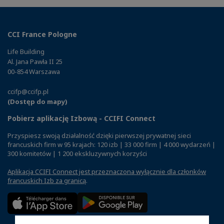
CCI France Pologne
Life Building
Al. Jana Pawła II 25
00-854 Warszawa
ccifp@ccifp.pl
(Dostęp do mapy)
Pobierz aplikację Izbową - CCIFI Connect
Przyspiesz swoją działalność dzięki pierwszej prywatnej sieci
francuskich firm w 95 krajach: 120 izb | 33 000 firm | 4 000 wydarzeń |
300 komitetów | 1 200 ekskluzywnych korzyści
Aplikacja CCIFI Connect jest przeznaczona wyłącznie dla członków
francuskich Izb za granicą
.