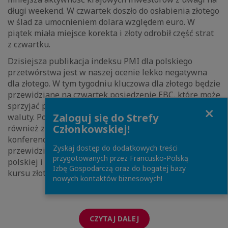
długi weekend. W czwartek doszło do osłabienia złotego
w ślad za umocnieniem dolara względem euro. W
piątek miała miejsce korekta i złoty odrobił część strat
z czwartku.
Dzisiejsza publikacja indeksu PMI dla polskiego
przetwórstwa jest w naszej ocenie lekko negatywna
dla złotego. W tym tygodniu kluczowa dla złotego będzie
przewidziane na czwartek posiedzenie EBC, które może
sprzyjać podwyższonej zmienności kursu polskiej
Close
Zaloguj się do Strefy
waluty. Podobny efekt może mieć
Członkowskiej!
również zaplanowana na czwartek zwyczajowa
konferencja prasowa prezesa NBP. Oczekujemy, że
Zyskaj dostęp do dodatkowych treści
przewidziane na ten tydzień pozostałe publikacje z
przygotowanych przez Francusko-Polską
polskiej i ze światowej gospodarki będą neutralne dla
Izbę Gospodarczą oraz do bogatej bazy
kursu złotego.
nowych kontaktów biznesowych!
CZYTAJ DALEJ