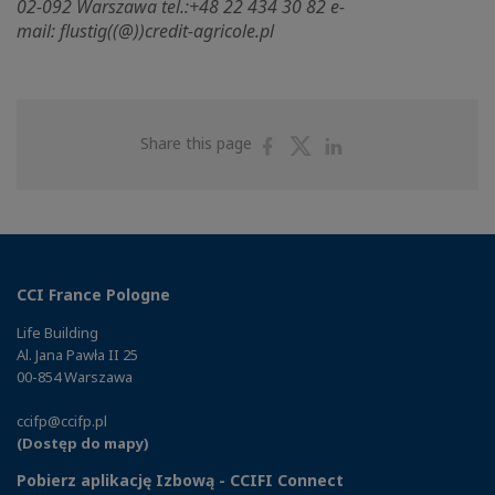
02-092 Warszawa tel.:+48 22 434 30 82 e-
mail:
flustig((@))credit-agricole.pl
Share
Share
Share
Share this page
on
on
on
Facebook
Twitter
Linkedin
CCI France Pologne
Life Building
Al. Jana Pawła II 25
00-854 Warszawa
ccifp@ccifp.pl
(Dostęp do mapy)
Pobierz aplikację Izbową - CCIFI Connect