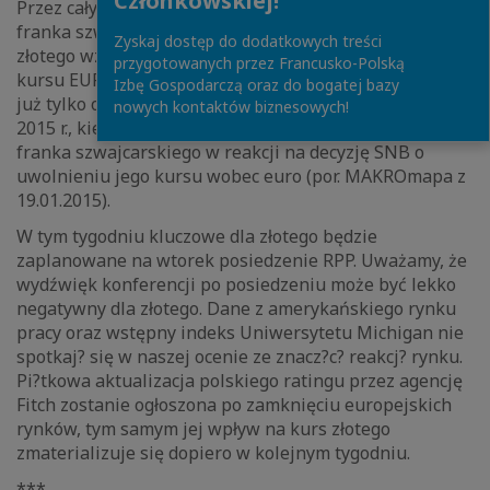
Członkowskiej!
Przez cały ubiegły tydzień złoty zyskiwał względem
franka szwajcarskiego. Wynikało to z umocnienia
Zyskaj dostęp do dodatkowych treści
złotego względem euro przy jednoczesnym wzroście
przygotowanych przez Francusko-Polską
kursu EURCHF. Tym samym kurs CHFPLN znajduje się
Izbę Gospodarczą oraz do bogatej bazy
już tylko o 1,1% powyżej poziomu sprzed 15 stycznia
nowych kontaktów biznesowych!
2015 r., kiedy to doszło do znacz?cego umocnienia
franka szwajcarskiego w reakcji na decyzję SNB o
uwolnieniu jego kursu wobec euro (por. MAKROmapa z
19.01.2015).
W tym tygodniu kluczowe dla złotego będzie
zaplanowane na wtorek posiedzenie RPP. Uważamy, że
wydźwięk konferencji po posiedzeniu może być lekko
negatywny dla złotego. Dane z amerykańskiego rynku
pracy oraz wstępny indeks Uniwersytetu Michigan nie
spotkaj? się w naszej ocenie ze znacz?c? reakcj? rynku.
Pi?tkowa aktualizacja polskiego ratingu przez agencję
Fitch zostanie ogłoszona po zamknięciu europejskich
rynków, tym samym jej wpływ na kurs złotego
zmaterializuje się dopiero w kolejnym tygodniu.
***