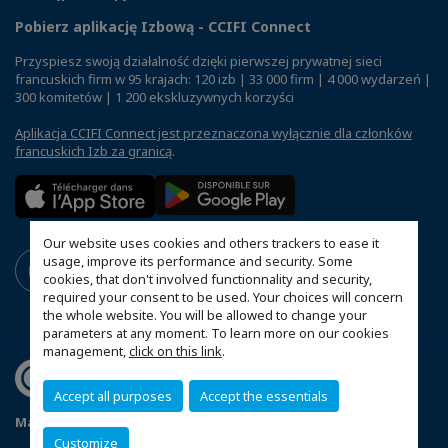
Pobierz aplikację Izbową - CCIFI Connect
Przyspiesz swoją działalność dzięki pierwszej prywatnej sieci
francuskich firm w 95 krajach: 120 izb | 33 000 firm | 4 000 wydarzeń |
300 komitetów | 1 200 ekskluzywnych korzyści
Aplikacja CCIFI Connect jest przeznaczona wyłącznie dla członków
francuskich Izb za granicą
.
Our website uses cookies and others trackers to ease it
usage, improve its performance and security. Some
cookies, that don't involved functionnality and security,
required your consent to be used. Your choices will concern
the whole website. You will be allowed to change your
parameters at any moment. To learn more on our cookies
management,
click on this link
.
Accept all purposes
Accept the essentials
Mapa witryny
Polityka prywatności
Statut CCIFP
Customize