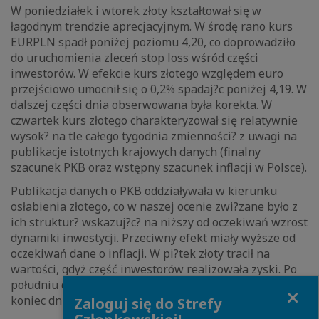
W poniedziałek i wtorek złoty kształtował się w
łagodnym trendzie aprecjacyjnym. W środę rano kurs
EURPLN spadł poniżej poziomu 4,20, co doprowadziło
do uruchomienia zleceń stop loss wśród części
inwestorów. W efekcie kurs złotego względem euro
przejściowo umocnił się o 0,2% spadaj?c poniżej 4,19. W
dalszej części dnia obserwowana była korekta. W
czwartek kurs złotego charakteryzował się relatywnie
wysok? na tle całego tygodnia zmienności? z uwagi na
publikacje istotnych krajowych danych (finalny
szacunek PKB oraz wstępny szacunek inflacji w Polsce).
Publikacja danych o PKB oddziaływała w kierunku
osłabienia złotego, co w naszej ocenie zwi?zane było z
ich struktur? wskazuj?c? na niższy od oczekiwań wzrost
dynamiki inwestycji. Przeciwny efekt miały wyższe od
oczekiwań dane o inflacji. W pi?tek złoty tracił na
wartości, gdyż część inwestorów realizowała zyski. Po
południu doszło do przejściowej korekty, jednak pod
Close
koniec dnia złoty kontynuował deprecjację.
Zaloguj się do Strefy