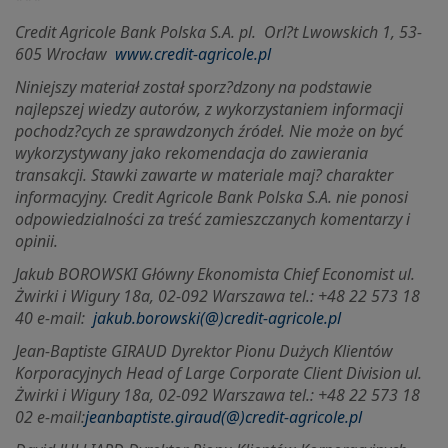
Credit Agricole Bank Polska S.A. pl.
Orl?t Lwowskich 1, 53-
605 Wrocław
www.credit-agricole.pl
Niniejszy materiał został sporz?dzony na podstawie
najlepszej wiedzy autorów, z wykorzystaniem informacji
pochodz?cych ze sprawdzonych źródeł. Nie może on być
wykorzystywany jako rekomendacja do zawierania
transakcji. Stawki zawarte w materiale maj? charakter
informacyjny. Credit Agricole Bank Polska S.A. nie ponosi
odpowiedzialności za treść zamieszczanych komentarzy i
opinii.
Jakub BOROWSKI Główny Ekonomista Chief Economist ul.
Żwirki i Wigury 18a, 02-092 Warszawa tel.: +48 22 573 18
40 e-mail:
jakub.borowski(@)credit-agricole.pl
Jean-Baptiste GIRAUD Dyrektor Pionu Dużych Klientów
Korporacyjnych Head of Large Corporate Client Division ul.
Żwirki i Wigury 18a, 02-092 Warszawa tel.: +48 22 573 18
02 e-mail:
jeanbaptiste.giraud(@)credit-agricole.pl