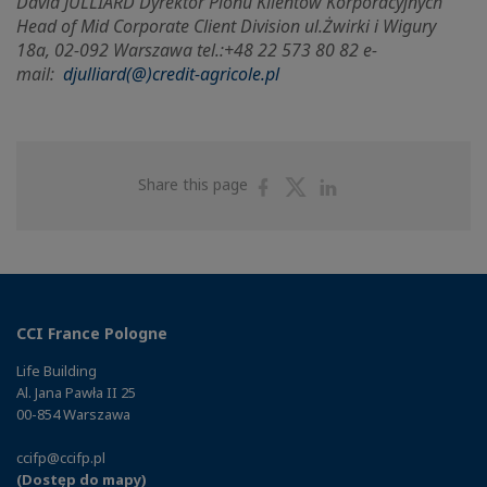
David JULLIARD Dyrektor Pionu Klientów Korporacyjnych
Head of Mid Corporate Client Division ul.
Żwirki i Wigury
18a, 02-092 Warszawa tel.:+48 22 573 80 82 e-
mail:
djulliard(@)credit-agricole.pl
Share
Share
Share
Share this page
on
on
on
Facebook
Twitter
Linkedin
CCI France Pologne
Life Building
Al. Jana Pawła II 25
00-854 Warszawa
ccifp@ccifp.pl
(Dostęp do mapy)