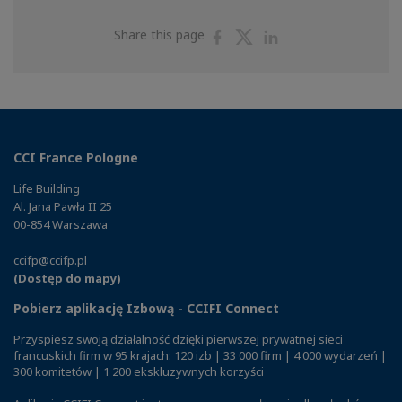
Share
Share
Share
Share this page
on
on
on
Facebook
Twitter
Linkedin
CCI France Pologne
Life Building
Al. Jana Pawła II 25
00-854 Warszawa
ccifp@ccifp.pl
(Dostęp do mapy)
Pobierz aplikację Izbową - CCIFI Connect
Przyspiesz swoją działalność dzięki pierwszej prywatnej sieci
francuskich firm w 95 krajach: 120 izb | 33 000 firm | 4 000 wydarzeń |
300 komitetów | 1 200 ekskluzywnych korzyści