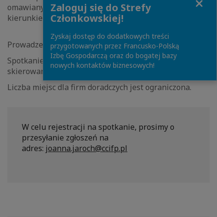
Zaloguj się do Strefy
omawianych w czasie spotkań oraz dyskusja nad
Członkowskiej!
kierunkiem dalszych działań i obranych strategii.
Zyskaj dostęp do dodatkowych treści
Prowadzenie: Monika Lewandowska, Crido.
przygotowanych przez Francusko-Polską
Izbę Gospodarczą oraz do bogatej bazy
Spotkanie odbędzie się w języku polskim i jest
nowych kontaktów biznesowych!
skierowane do firm, które zatrudniają ponad 10 osób.
Liczba miejsc dla firm doradczych jest ograniczona.
W celu rejestracji na spotkanie, prosimy o
przesyłanie zgłoszeń na
adres: j
oanna.jaroch@ccifp.pl