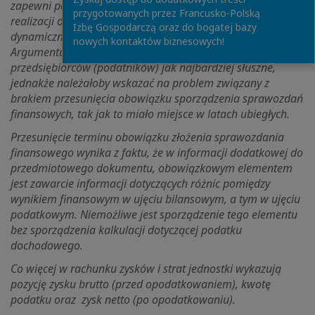
zapewni podatnikom większy komfort i bezpieczeństwo
przygotowanych przez Francusko-Polską
realizacji obowiązków podatkowych, w związku z
Izbę Gospodarczą oraz do bogatej bazy
dynamicznie zmieniającą się sytuacją makroekonomiczną.
nowych kontaktów biznesowych!
Argumentacja i działania Ministerstwa są w oczach
przedsiębiorców (podatników) jak najbardziej słuszne,
jednakże należałoby wskazać na problem związany z
brakiem przesunięcia obowiązku sporządzenia sprawozdań
finansowych, tak jak to miało miejsce w latach ubiegłych.
Przesunięcie terminu obowiązku złożenia sprawozdania
finansowego wynika z faktu, że w informacji dodatkowej do
przedmiotowego dokumentu, obowiązkowym elementem
jest zawarcie informacji dotyczących różnic pomiędzy
wynikiem finansowym w ujęciu bilansowym, a tym w ujęciu
podatkowym. Niemożliwe jest sporządzenie tego elementu
bez sporządzenia kalkulacji dotyczącej podatku
dochodowego.
Co więcej w rachunku zysków i strat jednostki wykazują
pozycję zysku brutto (przed opodatkowaniem), kwotę
podatku oraz zysk netto (po opodatkowaniu).