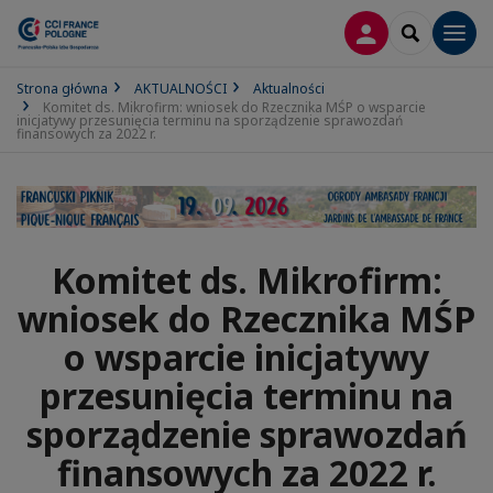
LOGOWANIE
SEARCH
Men
Strona główna
AKTUALNOŚCI
Aktualności
Komitet ds. Mikrofirm: wniosek do Rzecznika MŚP o wsparcie
inicjatywy przesunięcia terminu na sporządzenie sprawozdań
finansowych za 2022 r.
Komitet ds. Mikrofirm:
wniosek do Rzecznika MŚP
o wsparcie inicjatywy
przesunięcia terminu na
sporządzenie sprawozdań
finansowych za 2022 r.