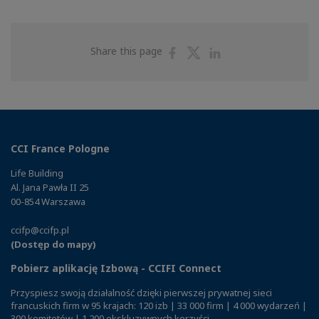
Share
Share
Share
Share this page
on
on
on
Facebook
Twitter
Linkedin
CCI France Pologne
Life Building
Al. Jana Pawła II 25
00-854 Warszawa
ccifp@ccifp.pl
(Dostęp do mapy)
Pobierz aplikację Izbową - CCIFI Connect
Przyspiesz swoją działalność dzięki pierwszej prywatnej sieci
francuskich firm w 95 krajach: 120 izb | 33 000 firm | 4 000 wydarzeń |
300 komitetów | 1 200 ekskluzywnych korzyści