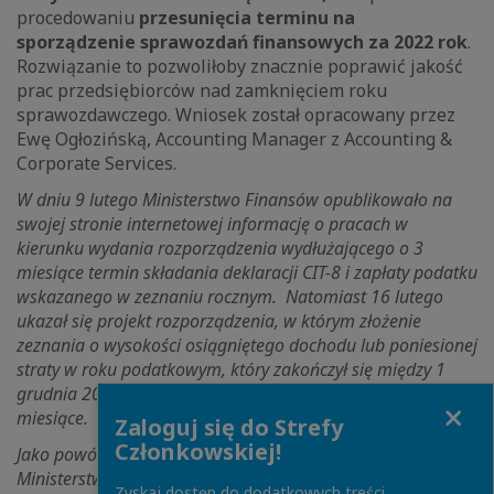
procedowaniu
przesunięcia terminu na
sporządzenie sprawozdań finansowych za 2022 rok
.
Rozwiązanie to pozwoliłoby znacznie poprawić jakość
prac przedsiębiorców nad zamknięciem roku
sprawozdawczego. Wniosek został opracowany przez
Ewę Ogłozińską, Accounting Manager z Accounting &
Corporate Services.
W dniu 9 lutego Ministerstwo Finansów opublikowało na
swojej stronie internetowej informację o pracach w
kierunku wydania rozporządzenia wydłużającego o 3
miesiące termin składania deklaracji CIT-8 i zapłaty podatku
wskazanego w zeznaniu rocznym. Natomiast 16 lutego
ukazał się projekt rozporządzenia, w którym złożenie
zeznania o wysokości osiągniętego dochodu lub poniesionej
straty w roku podatkowym, który zakończył się między 1
grudnia 2022 a 28 lutego 2023 przesuwa się o trzy
Close
miesiące.
Zaloguj się do Strefy
Członkowskiej!
Jako powód przesunięcia terminów złożenia deklaracji CIT
Ministerstwo wskazało, iż późniejszy termin rozliczenia
Zyskaj dostęp do dodatkowych treści